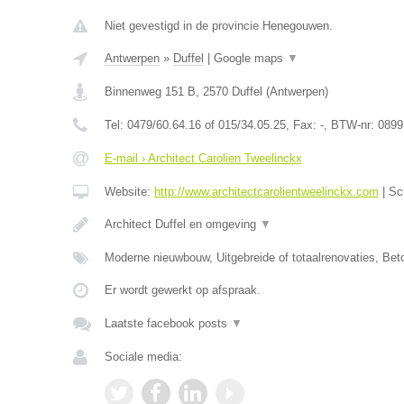
Niet gevestigd in de provincie Henegouwen.
Antwerpen
»
Duffel
|
Google maps
▼
Binnenweg 151 B
,
2570
Duffel
(
Antwerpen
)
Tel:
0479/60.64.16 of 015/34.05.25
, Fax:
-
, BTW-nr:
0899
E-mail › Architect Carolien Tweelinckx
Website:
http://www.architectcarolientweelinckx.com
|
Sc
Architect Duffel en omgeving
▼
Moderne nieuwbouw, Uitgebreide of totaalrenovaties, Be
Er wordt gewerkt op afspraak.
Laatste facebook posts
▼
Sociale media: