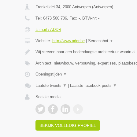
Frankrijklei 34
,
2000
Antwerpen
(
Antwerpen
)
Tel:
0473 500 706
, Fax:
-
, BTW-nr:
-
E-mail › ADDR
Website:
http://www.addr.be
|
Screenshot
▼
Wij streven naar een hedendaagse architectuur waarin 
Architect, nieuwbouw, verbouwing, expertises, plaatsbesch
Openingstijden
▼
Laatste tweets
▼
|
Laatste facebook posts
▼
Sociale media:
BEKIJK VOLLEDIG PROFIEL