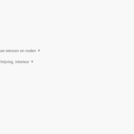
al uw wensen en noden
▼
rijving, interieur
▼