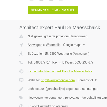
BEKIJK VOLLEDIG PROFIEL
Architect-expert Paul De Maesschalck
Niet gevestigd in de provincie Henegouwen.
Antwerpen
»
Westmalle
|
Google maps
▼
St-Jozeflei, 15
,
2390
Westmalle
(
Antwerpen
)
Tel:
0486877714
, Fax:
-
, BTW-nr:
0635.235.677
E-mail › Architect-expert Paul De Maesschalck
Website:
http://www.arcopolo.com
|
Screenshot
▼
architectuur, (gerechtelijke) expertisen, schattingen
nieuwbouw, verbouwingen, renovaties, (gerechtelijke) exp
Er wordt gewerkt op afspraak.