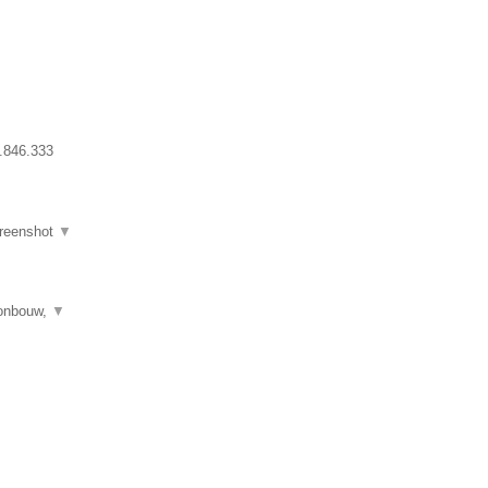
.846.333
reenshot
▼
tonbouw,
▼