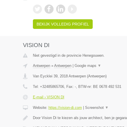
BEKIJK VOLLEDIG PROFIEL
VISION DI
Niet gevestigd in de provincie Henegouwen.
Antwerpen
»
Antwerpen
|
Google maps
▼
Van Eycklei 39
,
2018
Antwerpen
(
Antwerpen
)
Tel:
+32485865706
, Fax:
-
, BTW-nr:
BE 0678 492 531
E-mail › VISION DI
Website:
https://vision-di.com
|
Screenshot
▼
Door Vision Di te kiezen als jouw architect, ben je gega