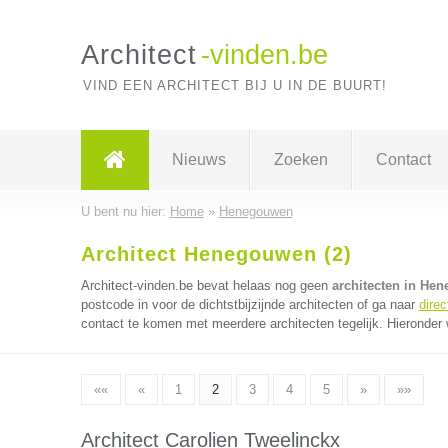
Architect
-vinden.be
VIND EEN ARCHITECT BIJ U IN DE BUURT!
Nieuws
Zoeken
Contact
U bent nu hier:
Home
»
Henegouwen
Architect Henegouwen (2)
Architect-vinden.be bevat helaas nog geen
architecten in He
postcode in voor de dichtstbijzijnde architecten of ga naar
direc
contact te komen met meerdere architecten tegelijk. Hieronder 
««
«
1
2
3
4
5
»
»»
Architect Carolien Tweelinckx