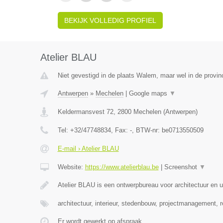
BEKIJK VOLLEDIG PROFIEL
Atelier BLAU
Niet gevestigd in de plaats Walem, maar wel in de provin
Antwerpen
»
Mechelen
|
Google maps
▼
Keldermansvest 72
,
2800
Mechelen
(
Antwerpen
)
Tel:
+32/47748834
, Fax:
-
, BTW-nr:
be0713550509
E-mail › Atelier BLAU
Website:
https://www.atelierblau.be
|
Screenshot
▼
Atelier BLAU is een ontwerpbureau voor architectuur en
architectuur, interieur, stedenbouw, projectmanagement, 
Er wordt gewerkt op afspraak.