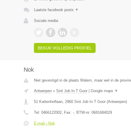
Laatste facebook posts
▼
Sociale media:
BEKIJK VOLLEDIG PROFIEL
Nok
Niet gevestigd in de plaats Walem, maar wel in de provin
Antwerpen
»
Sint Job In T Goor
|
Google maps
▼
51 Kattenhoflaan
,
2960
Sint Job In T Goor
(
Antwerpen
)
Tel:
0466122002
, Fax:
-
, BTW-nr:
0681684029
E-mail › Nok