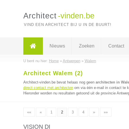
Architect
-vinden.be
VIND EEN ARCHITECT BIJ U IN DE BUURT!
Nieuws
Zoeken
Contact
U bent nu hier:
Home
»
Antwerpen
»
Walem
Architect Walem (2)
Architect-vinden.be bevat helaas nog geen
architecten in Wa
direct contact met architecten
om via één e-mail in contact te 
Hieronder worden nu resultaten getoond uit de provincie Antwer
««
«
1
2
3
4
»
»»
VISION DI