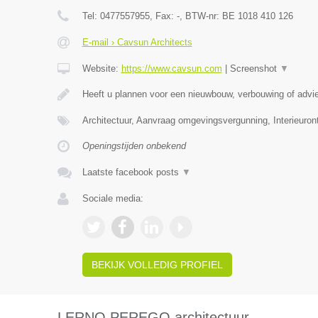
Tel:
0477557955
, Fax:
-
, BTW-nr:
BE 1018 410 126
E-mail › Cavsun Architects
Website:
https://www.cavsun.com
|
Screenshot
▼
Heeft u plannen voor een nieuwbouw, verbouwing of adv
Architectuur, Aanvraag omgevingsvergunning, Interieuro
Openingstijden onbekend
Laatste facebook posts
▼
Sociale media:
BEKIJK VOLLEDIG PROFIEL
LERNO PEREGO architectuur