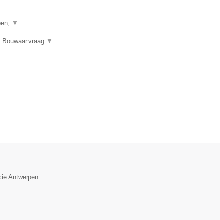
pen,
▼
en, Bouwaanvraag
▼
cie Antwerpen.