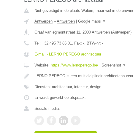
Niet gevestigd in de plaats Walem, maar wel in de provin
Antwerpen
»
Antwerpen
|
Google maps
▼
Graaf van egmontstraat 11
,
2000
Antwerpen
(
Antwerpen
)
Tel:
+32 495 73 85 01
, Fax:
-
, BTW-nr:
-
E-mail › LERNO PEREGO architectuur
Website:
https://www.lernoperego.be/
|
Screenshot
▼
LERNO PEREGO is een multidiciplinair architectenburea
Diensten: architectuur, interieur, design
Er wordt gewerkt op afspraak.
Sociale media: