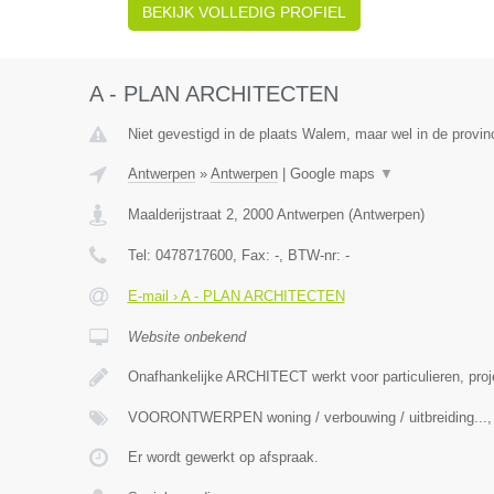
BEKIJK VOLLEDIG PROFIEL
A - PLAN ARCHITECTEN
Niet gevestigd in de plaats Walem, maar wel in de provin
Antwerpen
»
Antwerpen
|
Google maps
▼
Maalderijstraat 2
,
2000
Antwerpen
(
Antwerpen
)
Tel:
0478717600
, Fax:
-
, BTW-nr:
-
E-mail › A - PLAN ARCHITECTEN
Website onbekend
Onafhankelijke ARCHITECT werkt voor particulieren, proj
VOORONTWERPEN woning / verbouwing / uitbreiding..
Er wordt gewerkt op afspraak.