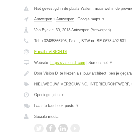
Niet gevestigd in de plaats Walem, maar wel in de provin
Antwerpen
»
Antwerpen
|
Google maps
▼
Van Eycklei 39
,
2018
Antwerpen
(
Antwerpen
)
Tel:
+32485865706
, Fax:
-
, BTW-nr:
BE 0678 492 531
E-mail › VISION DI
Website:
https://vision-di.com
|
Screenshot
▼
Door Vision Di te kiezen als jouw architect, ben je gega
NIEUWBOUW, VERBOUWING, INTERIEURONTWERP,
Openingstijden
▼
Laatste facebook posts
▼
Sociale media: