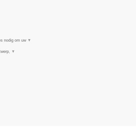
ies nodig om uw
▼
ntwerp,
▼