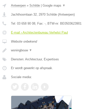
Antwerpen
»
Schilde
|
Google maps
▼
Jachthoornlaan 32
,
2970
Schilde
(
Antwerpen
)
Tel:
03 658 90 08
, Fax:
-
, BTW-nr:
BE0503623901
E-mail › Architectenbureau Verhelst Paul
Website onbekend
woningbouw
▼
Diensten: Architectuur, Expertises
Er wordt gewerkt op afspraak.
Sociale media: