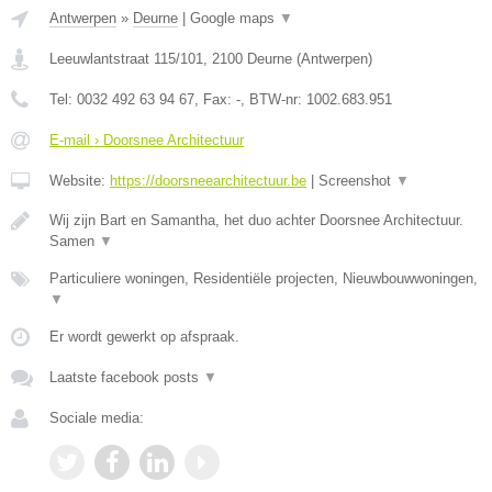
Antwerpen
»
Deurne
|
Google maps
▼
Leeuwlantstraat 115/101
,
2100
Deurne
(
Antwerpen
)
Tel:
0032 492 63 94 67
, Fax:
-
, BTW-nr:
1002.683.951
E-mail › Doorsnee Architectuur
Website:
https://doorsneearchitectuur.be
|
Screenshot
▼
Wij zijn Bart en Samantha, het duo achter Doorsnee Architectuur.
Samen
▼
Particuliere woningen, Residentiële projecten, Nieuwbouwwoningen,
▼
Er wordt gewerkt op afspraak.
Laatste facebook posts
▼
Sociale media: