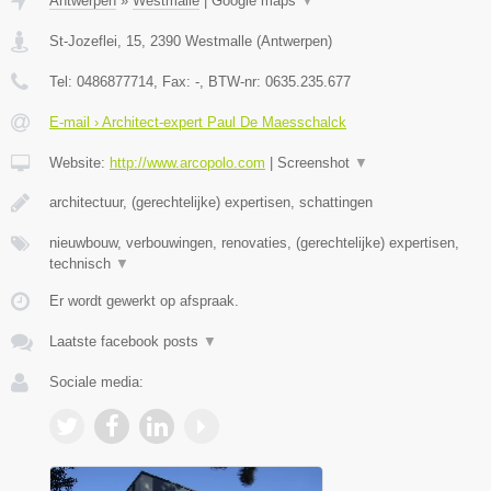
Antwerpen
»
Westmalle
|
Google maps
▼
St-Jozeflei, 15
,
2390
Westmalle
(
Antwerpen
)
Tel:
0486877714
, Fax:
-
, BTW-nr:
0635.235.677
E-mail › Architect-expert Paul De Maesschalck
Website:
http://www.arcopolo.com
|
Screenshot
▼
architectuur, (gerechtelijke) expertisen, schattingen
nieuwbouw, verbouwingen, renovaties, (gerechtelijke) expertisen,
technisch
▼
Er wordt gewerkt op afspraak.
Laatste facebook posts
▼
Sociale media: