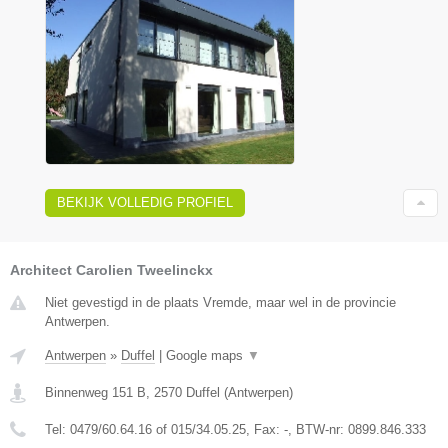
BEKIJK VOLLEDIG PROFIEL
Architect Carolien Tweelinckx
Niet gevestigd in de plaats Vremde, maar wel in de provincie
Antwerpen.
Antwerpen
»
Duffel
|
Google maps
▼
Binnenweg 151 B
,
2570
Duffel
(
Antwerpen
)
Tel:
0479/60.64.16 of 015/34.05.25
, Fax:
-
, BTW-nr:
0899.846.333