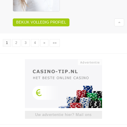
BEKIJK VOLLEDIG PROFIEL
1
2
3
4
»
»»
Uw advertentie hier? Mail ons