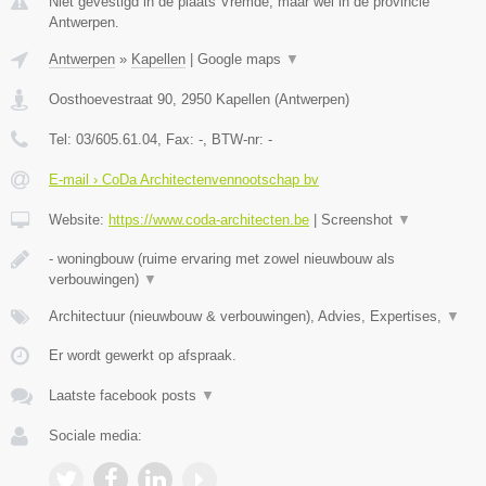
Niet gevestigd in de plaats Vremde, maar wel in de provincie
Antwerpen.
Antwerpen
»
Kapellen
|
Google maps
▼
Oosthoevestraat 90
,
2950
Kapellen
(
Antwerpen
)
Tel:
03/605.61.04
, Fax:
-
, BTW-nr:
-
E-mail › CoDa Architectenvennootschap bv
Website:
https://www.coda-architecten.be
|
Screenshot
▼
- woningbouw (ruime ervaring met zowel nieuwbouw als
verbouwingen)
▼
Architectuur (nieuwbouw & verbouwingen), Advies, Expertises,
▼
Er wordt gewerkt op afspraak.
Laatste facebook posts
▼
Sociale media: