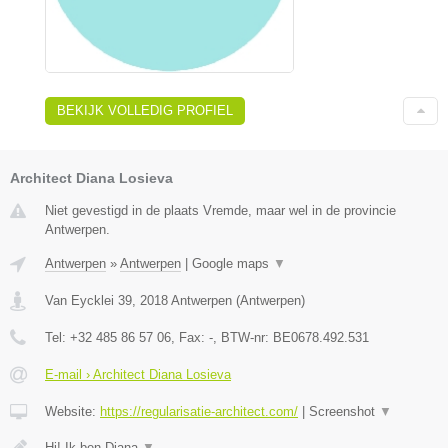
BEKIJK VOLLEDIG PROFIEL
Architect Diana Losieva
Niet gevestigd in de plaats Vremde, maar wel in de provincie
Antwerpen.
Antwerpen
»
Antwerpen
|
Google maps
▼
Van Eycklei 39
,
2018
Antwerpen
(
Antwerpen
)
Tel:
+32 485 86 57 06
, Fax:
-
, BTW-nr:
BE0678.492.531
E-mail › Architect Diana Losieva
Website:
https://regularisatie-architect.com/
|
Screenshot
▼
Hi! Ik ben Diana
▼