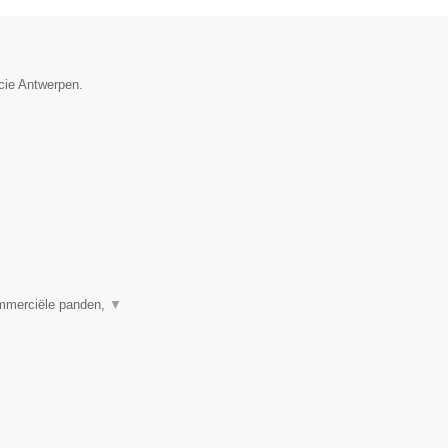
ncie Antwerpen.
ommerciële panden,
▼