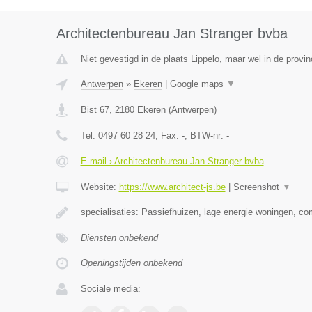
Architectenbureau Jan Stranger bvba
Niet gevestigd in de plaats Lippelo, maar wel in de provi
Antwerpen
»
Ekeren
|
Google maps
▼
Bist 67
,
2180
Ekeren
(
Antwerpen
)
Tel:
0497 60 28 24
, Fax:
-
, BTW-nr:
-
E-mail › Architectenbureau Jan Stranger bvba
Website:
https://www.architect-js.be
|
Screenshot
▼
specialisaties: Passiefhuizen, lage energie woningen, c
Diensten onbekend
Openingstijden onbekend
Sociale media: