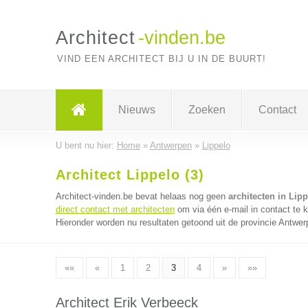
Architect
-vinden.be
VIND EEN ARCHITECT BIJ U IN DE BUURT!
Nieuws
Zoeken
Contact
U bent nu hier:
Home
»
Antwerpen
»
Lippelo
Architect Lippelo (3)
Architect-vinden.be bevat helaas nog geen
architecten in Lip
direct contact met architecten
om via één e-mail in contact te 
Hieronder worden nu resultaten getoond uit de provincie Antwer
««
«
1
2
3
4
»
»»
Architect Erik Verbeeck