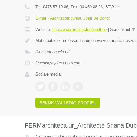
Tel:
0475 57 10 86
, Fax:
03 459 88 26
, BTW-nr:
-
E-mail › Architectenbureau Joeri De Bondt
Website:
http://www.architectdebondt.be
|
Screenshot
▼
Met creativiteit en ervaring zorgen we voor realisaties v
Diensten onbekend
Openingstijden onbekend
Sociale media:
BEKIJK VOLLEDIG PROFIEL
FERMarchitectuur_Architecte Shana Dup
Niet gevestigd in de plaats Lippelo, maar wel in de provi