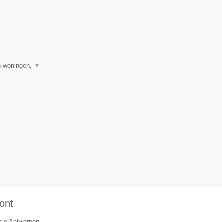
an woningen,
▼
ont
ncie Antwerpen.