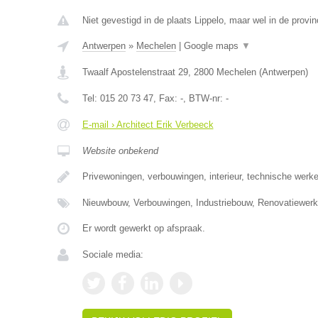
Niet gevestigd in de plaats Lippelo, maar wel in de provi
Antwerpen
»
Mechelen
|
Google maps
▼
Twaalf Apostelenstraat 29
,
2800
Mechelen
(
Antwerpen
)
Tel:
015 20 73 47
, Fax:
-
, BTW-nr:
-
E-mail › Architect Erik Verbeeck
Website onbekend
Privewoningen, verbouwingen, interieur, technische werk
Nieuwbouw, Verbouwingen, Industriebouw, Renovatiewer
Er wordt gewerkt op afspraak.
Sociale media: