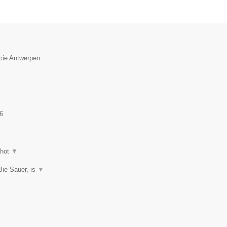
ncie Antwerpen.
6
shot
▼
Bie Sauer, is
▼