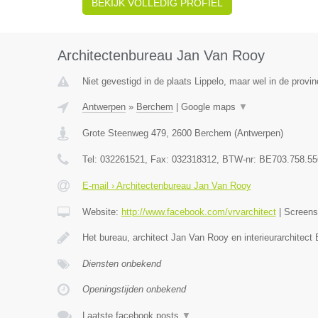
BEKIJK VOLLEDIG PROFIEL
Architectenbureau Jan Van Rooy
Niet gevestigd in de plaats Lippelo, maar wel in de provi
Antwerpen
»
Berchem
|
Google maps
▼
Grote Steenweg 479
,
2600
Berchem
(
Antwerpen
)
Tel:
032261521
, Fax:
032318312
, BTW-nr:
BE703.758.55
E-mail › Architectenbureau Jan Van Rooy
Website:
http://www.facebook.com/vrvarchitect
|
Screen
Het bureau, architect Jan Van Rooy en interieurarchitect 
Diensten onbekend
Openingstijden onbekend
Laatste facebook posts
▼