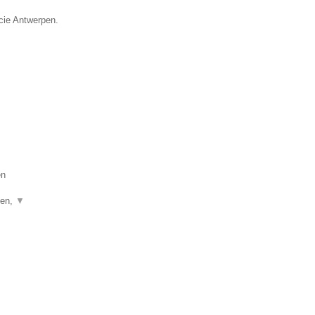
ncie Antwerpen.
en
ken,
▼