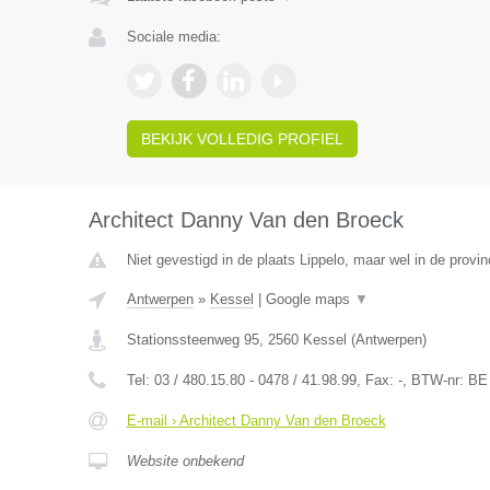
Sociale media:
BEKIJK VOLLEDIG PROFIEL
Architect Danny Van den Broeck
Niet gevestigd in de plaats Lippelo, maar wel in de provi
Antwerpen
»
Kessel
|
Google maps
▼
Stationssteenweg 95
,
2560
Kessel
(
Antwerpen
)
Tel:
03 / 480.15.80 - 0478 / 41.98.99
, Fax:
-
, BTW-nr:
BE 
E-mail › Architect Danny Van den Broeck
Website onbekend