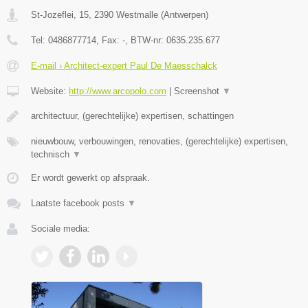
St-Jozeflei, 15
,
2390
Westmalle
(
Antwerpen
)
Tel:
0486877714
, Fax:
-
, BTW-nr:
0635.235.677
E-mail › Architect-expert Paul De Maesschalck
Website:
http://www.arcopolo.com
|
Screenshot
▼
architectuur, (gerechtelijke) expertisen, schattingen
nieuwbouw, verbouwingen, renovaties, (gerechtelijke) expertisen,
technisch
▼
Er wordt gewerkt op afspraak.
Laatste facebook posts
▼
Sociale media: