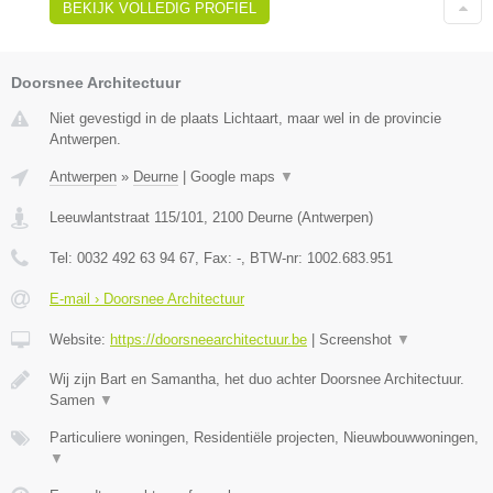
BEKIJK VOLLEDIG PROFIEL
Doorsnee Architectuur
Niet gevestigd in de plaats Lichtaart, maar wel in de provincie
Antwerpen.
Antwerpen
»
Deurne
|
Google maps
▼
Leeuwlantstraat 115/101
,
2100
Deurne
(
Antwerpen
)
Tel:
0032 492 63 94 67
, Fax:
-
, BTW-nr:
1002.683.951
E-mail › Doorsnee Architectuur
Website:
https://doorsneearchitectuur.be
|
Screenshot
▼
Wij zijn Bart en Samantha, het duo achter Doorsnee Architectuur.
Samen
▼
Particuliere woningen, Residentiële projecten, Nieuwbouwwoningen,
▼