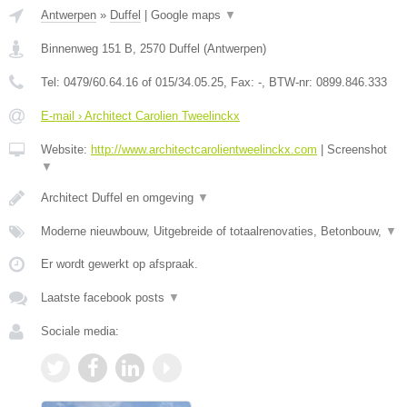
Antwerpen
»
Duffel
|
Google maps
▼
Binnenweg 151 B
,
2570
Duffel
(
Antwerpen
)
Tel:
0479/60.64.16 of 015/34.05.25
, Fax:
-
, BTW-nr:
0899.846.333
E-mail › Architect Carolien Tweelinckx
Website:
http://www.architectcarolientweelinckx.com
|
Screenshot
▼
Architect Duffel en omgeving
▼
Moderne nieuwbouw, Uitgebreide of totaalrenovaties, Betonbouw,
▼
Er wordt gewerkt op afspraak.
Laatste facebook posts
▼
Sociale media: