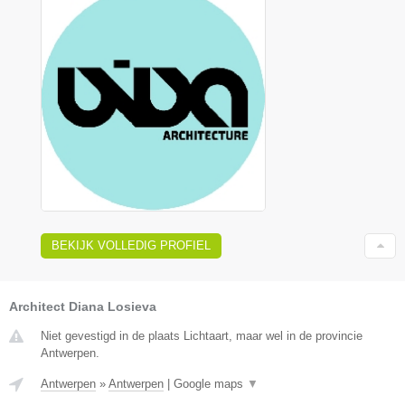
BEKIJK VOLLEDIG PROFIEL
Architect Diana Losieva
Niet gevestigd in de plaats Lichtaart, maar wel in de provincie
Antwerpen.
Antwerpen
»
Antwerpen
|
Google maps
▼