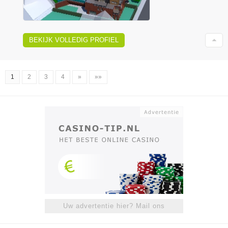
BEKIJK VOLLEDIG PROFIEL
1
2
3
4
»
»»
Uw advertentie hier? Mail ons