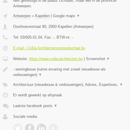
Niet gevestigd in de plaats Lichtaart, maar wel in de provincie
Antwerpen.
Antwerpen
»
Kapellen
|
Google maps
▼
Oosthoevestraat 90
,
2950
Kapellen
(
Antwerpen
)
Tel:
03/605.61.04
, Fax:
-
, BTW-nr:
-
E-mail › CoDa Architectenvennootschap bv
Website:
https://www.coda-architecten.be
|
Screenshot
▼
- woningbouw (ruime ervaring met zowel nieuwbouw als
verbouwingen)
▼
Architectuur (nieuwbouw & verbouwingen), Advies, Expertises,
▼
Er wordt gewerkt op afspraak.
Laatste facebook posts
▼
Sociale media: