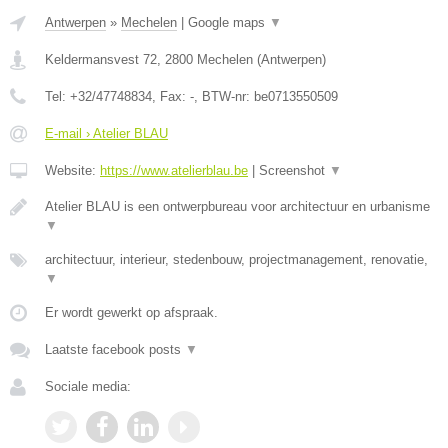
Antwerpen
»
Mechelen
|
Google maps
▼
Keldermansvest 72
,
2800
Mechelen
(
Antwerpen
)
Tel:
+32/47748834
, Fax:
-
, BTW-nr:
be0713550509
E-mail › Atelier BLAU
Website:
https://www.atelierblau.be
|
Screenshot
▼
Atelier BLAU is een ontwerpbureau voor architectuur en urbanisme
▼
architectuur, interieur, stedenbouw, projectmanagement, renovatie,
▼
Er wordt gewerkt op afspraak.
Laatste facebook posts
▼
Sociale media: