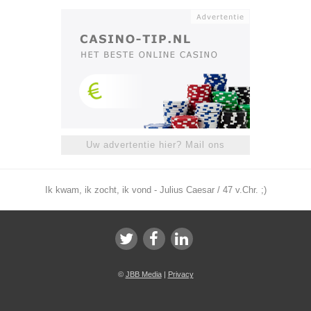
Uw advertentie hier? Mail ons
Ik kwam, ik zocht, ik vond - Julius Caesar / 47 v.Chr. ;)
©
JBB Media
|
Privacy