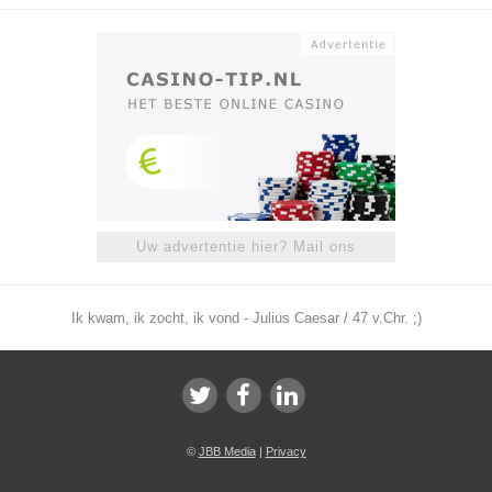
Uw advertentie hier? Mail ons
Ik kwam, ik zocht, ik vond - Julius Caesar / 47 v.Chr. ;)
©
JBB Media
|
Privacy