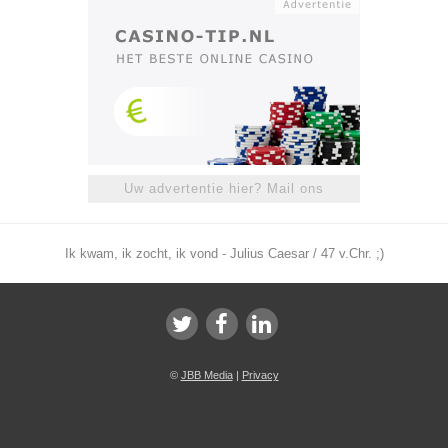
Uw advertentie hier? Mail ons
Ik kwam, ik zocht, ik vond - Julius Caesar / 47 v.Chr. ;)
©
JBB Media
|
Privacy