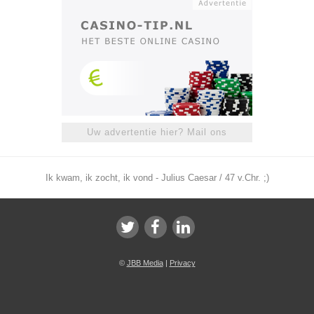
Uw advertentie hier? Mail ons
Ik kwam, ik zocht, ik vond - Julius Caesar / 47 v.Chr. ;)
©
JBB Media
|
Privacy