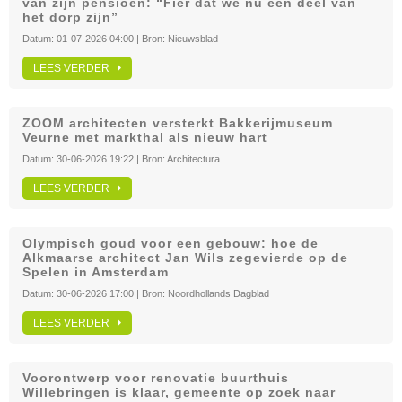
van zijn pensioen: “Fier dat we nu een deel van
het dorp zijn”
Datum:
01-07-2026 04:00
| Bron:
Nieuwsblad
LEES VERDER
ZOOM architecten versterkt Bakkerijmuseum
Veurne met markthal als nieuw hart
Datum:
30-06-2026 19:22
| Bron:
Architectura
LEES VERDER
Olympisch goud voor een gebouw: hoe de
Alkmaarse architect Jan Wils zegevierde op de
Spelen in Amsterdam
Datum:
30-06-2026 17:00
| Bron:
Noordhollands Dagblad
LEES VERDER
Voorontwerp voor renovatie buurthuis
Willebringen is klaar, gemeente op zoek naar