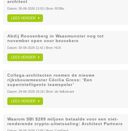
architect
Datum:
30-06-2026 13:53
| Bron:
ROBtv
LEES VERDER
Abdij Roosenberg in Waasmunster nog tot
november open voor bezoekers
Datum:
30-06-2026 11:42
| Bron:
HLN
LEES VERDER
Collega-architecten roemen de nieuwe
rijksbouwmeester Cécilia Gross: ‘Een
superintelligente teamspeler’
Datum:
29-06-2026 18:18
| Bron:
de Volkskrant
LEES VERDER
Waarom SBI $289 miljoen betaalde voor een niet-
renderende crypto-uitwisseling: Architect Partners
Datum:
28-06-2026 17:05
| Bron:
CoinDesk