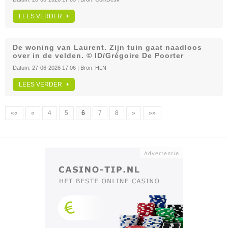
LEES VERDER
De woning van Laurent. Zijn tuin gaat naadloos
over in de velden. © ID/Grégoire De Poorter
Datum:
27-06-2026 17:06
| Bron:
HLN
LEES VERDER
««
«
4
5
6
7
8
»
»»