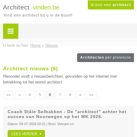
Ik ben een
architect
Architect
-vinden.be
Vind een architect bij u in de buurt!
U bent nu hier:
Home
»
Nieuws
Architecten
per provincie
Architect nieuws (6)
Hieronder vindt u nieuwsberichten, gevonden op het internet met
betrekking tot het woord
architect
.
««
«
4
5
6
7
8
»
»»
Coach Ståle Solbakken - De "architect" achter het
succes van Noorwegen op het WK 2026.
Datum:
03-07-2026 02:21
| Bron:
Vietnam.vn
LEES VERDER