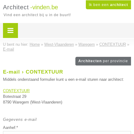
Ik ben een
architect
Architect
-vinden.be
Vind een architect bij u in de buurt!
U bent nu hier:
Home
»
West-Vlaanderen
»
Waregem
»
CONTEXTUUR
»
E-mail
Architecten
per provincie
E-mail › CONTEXTUUR
Middels onderstaand formulier kunt u een e-mail sturen naar architect:
CONTEXTUUR
Botestraat 29
8790 Waregem (West-Vlaanderen)
Gegevens e-mail
Aanhef:*