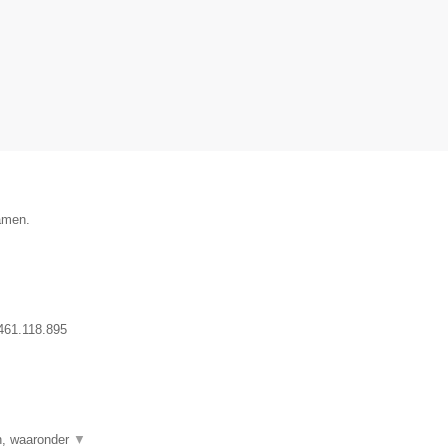
Namen.
61.118.895
▼
en, waaronder
▼