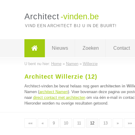
Architect
-vinden.be
VIND EEN ARCHITECT BIJ U IN DE BUURT!
Nieuws
Zoeken
Contact
U bent nu hier:
Home
»
Namen
»
Willerzie
Architect Willerzie (12)
Architect-vinden.be bevat helaas nog geen
architecten in Will
Namen (
architect Namen
). Voer bovenaan deze pagina uw postco
naar
direct contact met architecten
om via één e-mail in contac
Hieronder worden nu overige resultaten getoond.
««
«
9
10
11
12
13
»
»»