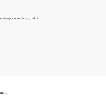
edendaagse nieuwbouw,met
▼
Namen.