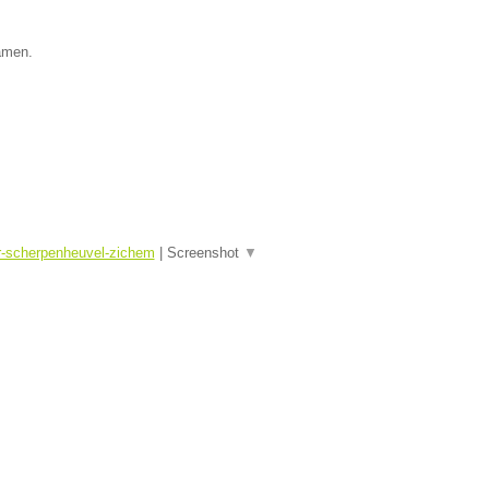
Namen.
cr-scherpenheuvel-zichem
|
Screenshot
▼