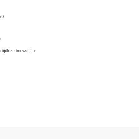
70
▼
tijdloze bouwstijl
▼