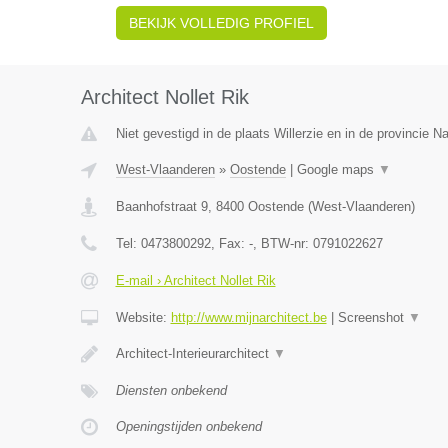
BEKIJK VOLLEDIG PROFIEL
Architect Nollet Rik
Niet gevestigd in de plaats Willerzie en in de provincie 
West-Vlaanderen
»
Oostende
|
Google maps
▼
Baanhofstraat 9
,
8400
Oostende
(
West-Vlaanderen
)
Tel:
0473800292
, Fax:
-
, BTW-nr:
0791022627
E-mail › Architect Nollet Rik
Website:
http://www.mijnarchitect.be
|
Screenshot
▼
Architect-Interieurarchitect
▼
Diensten onbekend
Openingstijden onbekend