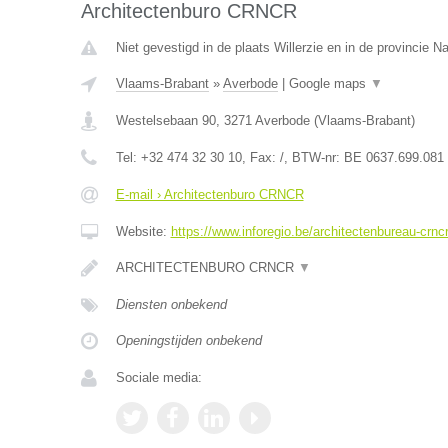
Architectenburo CRNCR
Niet gevestigd in de plaats Willerzie en in de provincie 
Vlaams-Brabant
»
Averbode
|
Google maps
▼
Westelsebaan 90
,
3271
Averbode
(
Vlaams-Brabant
)
Tel:
+32 474 32 30 10
, Fax:
/
, BTW-nr:
BE 0637.699.081
E-mail › Architectenburo CRNCR
Website:
https://www.inforegio.be/architectenbureau-crn
ARCHITECTENBURO CRNCR
▼
Diensten onbekend
Openingstijden onbekend
Sociale media: