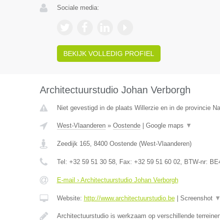
Sociale media:
BEKIJK VOLLEDIG PROFIEL
Architectuurstudio Johan Verborgh
Niet gevestigd in de plaats Willerzie en in de provincie 
West-Vlaanderen
»
Oostende
|
Google maps
▼
Zeedijk 165
,
8400
Oostende
(
West-Vlaanderen
)
Tel:
+32 59 51 30 58
, Fax:
+32 59 51 60 02
, BTW-nr:
BE4
E-mail › Architectuurstudio Johan Verborgh
Website:
http://www.architectuurstudio.be
|
Screenshot
Architectuurstudio is werkzaam op verschillende terrein