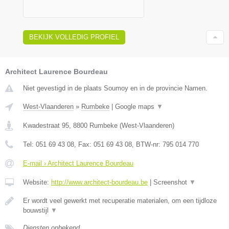
BEKIJK VOLLEDIG PROFIEL
Architect Laurence Bourdeau
Niet gevestigd in de plaats Soumoy en in de provincie Namen.
West-Vlaanderen
»
Rumbeke
|
Google maps
▼
Kwadestraat 95
,
8800
Rumbeke
(
West-Vlaanderen
)
Tel:
051 69 43 08
, Fax:
051 69 43 08
, BTW-nr:
795 014 770
E-mail › Architect Laurence Bourdeau
Website:
http://www.architect-bourdeau.be
|
Screenshot
▼
Er wordt veel gewerkt met recuperatie materialen, om een tijdloze
bouwstijl
▼
Diensten onbekend