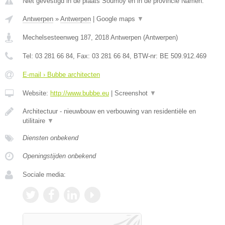
Niet gevestigd in de plaats Soumoy en in de provincie Namen.
Antwerpen
»
Antwerpen
|
Google maps
▼
Mechelsesteenweg 187
,
2018
Antwerpen
(
Antwerpen
)
Tel:
03 281 66 84
, Fax:
03 281 66 84
, BTW-nr:
BE 509.912.469
E-mail › Bubbe architecten
Website:
http://www.bubbe.eu
|
Screenshot
▼
Architectuur - nieuwbouw en verbouwing van residentiële en
utilitaire
▼
Diensten onbekend
Openingstijden onbekend
Sociale media: