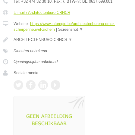
Tel:
+32 474 32 30 10
, Fax:
/
, BTW-nr:
BE 0637.699.081
E-mail › Architectenburo CRNCR
Website:
https://www.inforegio.be/architectenbureau-crncr-
scherpenheuvel-zichem
|
Screenshot
▼
ARCHITECTENBURO CRNCR
▼
Diensten onbekend
Openingstijden onbekend
Sociale media: