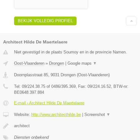
BEKIJK VOLLEDIG PROFIEL
Architect Hilde De Maertelaere
Niet gevestigd in de plaats Soumoy en in de provincie Namen.
Oost-Vlaanderen
»
Drongen
|
Google maps
▼
Doornplasstraat 85
,
9031
Drongen
(
Oost-Vlaanderen
)
Tel:
09/224.38.75 of 0486/395.369
, Fax:
09/224.16.52
, BTW-nr:
BE0648.397.884
E-mail › Architect Hilde De Maertelaere
Website:
http://www.architecthilde.be
|
Screenshot
▼
architect
Diensten onbekend