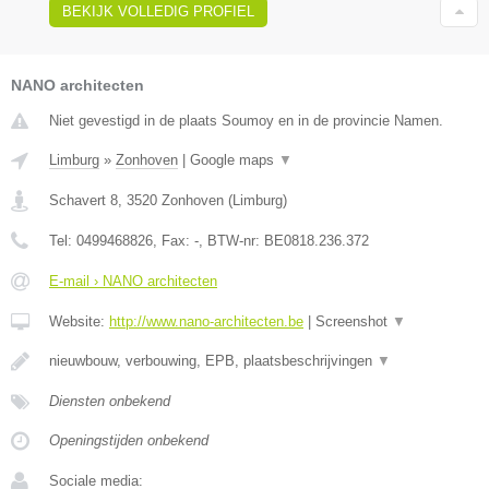
BEKIJK VOLLEDIG PROFIEL
NANO architecten
Niet gevestigd in de plaats Soumoy en in de provincie Namen.
Limburg
»
Zonhoven
|
Google maps
▼
Schavert 8
,
3520
Zonhoven
(
Limburg
)
Tel:
0499468826
, Fax:
-
, BTW-nr:
BE0818.236.372
E-mail › NANO architecten
Website:
http://www.nano-architecten.be
|
Screenshot
▼
nieuwbouw, verbouwing, EPB, plaatsbeschrijvingen
▼
Diensten onbekend
Openingstijden onbekend
Sociale media: