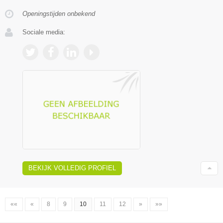
Openingstijden onbekend
Sociale media:
BEKIJK VOLLEDIG PROFIEL
««
«
8
9
10
11
12
»
»»