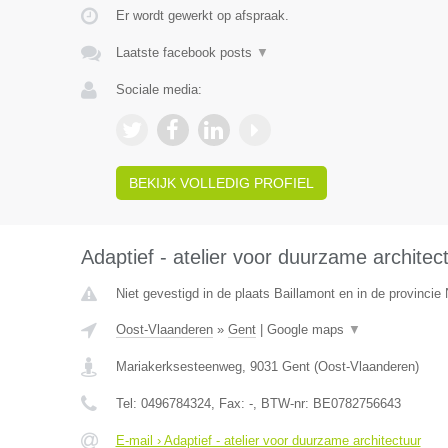
Er wordt gewerkt op afspraak.
Laatste facebook posts
▼
Sociale media:
BEKIJK VOLLEDIG PROFIEL
Adaptief - atelier voor duurzame architec
Niet gevestigd in de plaats Baillamont en in de provinci
Oost-Vlaanderen
»
Gent
|
Google maps
▼
Mariakerksesteenweg
,
9031
Gent
(
Oost-Vlaanderen
)
Tel:
0496784324
, Fax:
-
, BTW-nr:
BE0782756643
E-mail › Adaptief - atelier voor duurzame architectuur