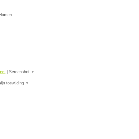
e Namen.
tect
|
Screenshot
▼
mijn toewijding
▼