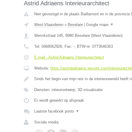
Astrid Adriaens Interieurarchitect
Niet gevestigd in de plaats Baillamont en in de provinci
West-Vlaanderen
»
Beselare
|
Google maps
▼
Wervikstraat 145
,
8980
Beselare
(
West-Vlaanderen
)
Tel:
0468062926
, Fax:
-
, BTW-nr:
0773646363
E-mail › Astrid Adriaens Interieurarchitect
Website:
https://astridadriaens.wixsite.com/interieurarchi
Sinds het begin van mijn reis in de interieurwereld heeft 
Diensten: intieurontwerp, 3D visualisatie
Er wordt gewerkt op afspraak.
Laatste facebook posts
▼
Sociale media: