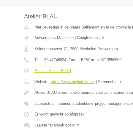
Atelier BLAU
Niet gevestigd in de plaats Baillamont en in de provinci
Antwerpen
»
Mechelen
|
Google maps
▼
Keldermansvest 72
,
2800
Mechelen
(
Antwerpen
)
Tel:
+32/47748834
, Fax:
-
, BTW-nr:
be0713550509
E-mail › Atelier BLAU
Website:
https://www.atelierblau.be
|
Screenshot
▼
Atelier BLAU is een ontwerpbureau voor architectuur en
architectuur, interieur, stedenbouw, projectmanagement, 
Er wordt gewerkt op afspraak.
Laatste facebook posts
▼