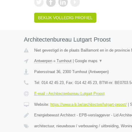
BEKIJK VOLLEDIG PROFIEL
Architectenbureau Lutgart Proost
Niet gevestigd in de plaats Baillamont en in de provinci
Antwerpen
»
Turnhout
|
Google maps
▼
Patersstraat 36
,
2300
Turnhout
(
Antwerpen
)
Tel:
014 42 45 23
, Fax:
014 42 45 23
, BTW-nr:
BE0703.5
E-mail › Architectenbureau Lutgart Proost
Website:
https://www.a-b.be/architecten/lutgart-proost/
|
S
Energiebewust Architect - EPB-verslaggever - Lid Archit
architectuur, nieuwbouw / verbouwing / uitbreiding, Woni