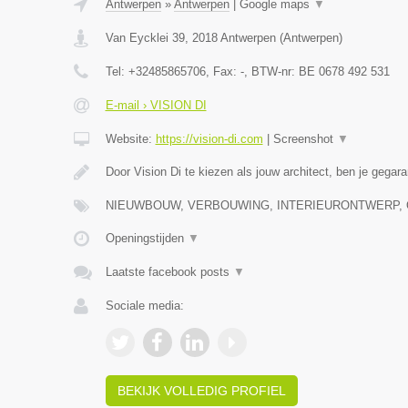
Antwerpen
»
Antwerpen
|
Google maps
▼
Van Eycklei 39
,
2018
Antwerpen
(
Antwerpen
)
Tel:
+32485865706
, Fax:
-
, BTW-nr:
BE 0678 492 531
E-mail › VISION DI
Website:
https://vision-di.com
|
Screenshot
▼
Door Vision Di te kiezen als jouw architect, ben je gega
NIEUWBOUW, VERBOUWING, INTERIEURONTWERP,
Openingstijden
▼
Laatste facebook posts
▼
Sociale media:
BEKIJK VOLLEDIG PROFIEL