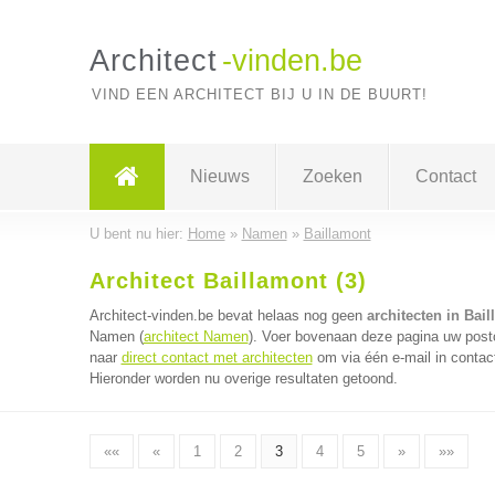
Architect
-vinden.be
VIND EEN ARCHITECT BIJ U IN DE BUURT!
Nieuws
Zoeken
Contact
U bent nu hier:
Home
»
Namen
»
Baillamont
Architect Baillamont (3)
Architect-vinden.be bevat helaas nog geen
architecten in Bai
Namen (
architect Namen
). Voer bovenaan deze pagina uw postco
naar
direct contact met architecten
om via één e-mail in contac
Hieronder worden nu overige resultaten getoond.
««
«
1
2
3
4
5
»
»»