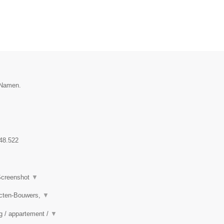
e Namen.
48.522
creenshot
▼
ecten-Bouwers,
▼
ng / appartement /
▼