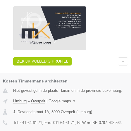
BEKIJK VOLLEDIG PROFIEL
Kosten Timmermans architecten
Niet gevestigd in de plaats Harsin en in de provincie Luxemburg.
Limburg
»
Overpelt
|
Google maps
▼
J. Devriendtstraat 1A
,
3900
Overpelt
(
Limburg
)
Tel:
011 64 61 71
, Fax:
011 64 61 71
, BTW-nr:
BE 0787 798 564