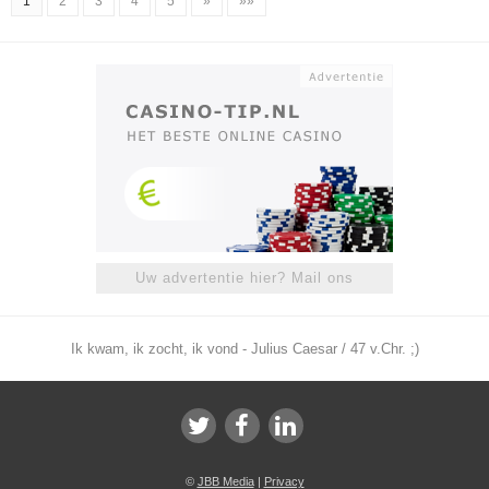
1
2
3
4
5
»
»»
Uw advertentie hier? Mail ons
Ik kwam, ik zocht, ik vond - Julius Caesar / 47 v.Chr. ;)
©
JBB Media
|
Privacy