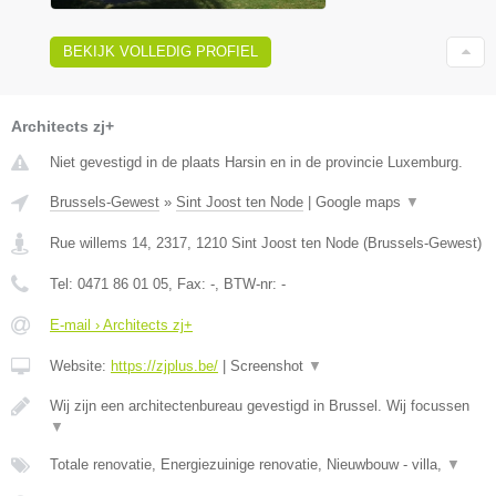
BEKIJK VOLLEDIG PROFIEL
Architects zj+
Niet gevestigd in de plaats Harsin en in de provincie Luxemburg.
Brussels-Gewest
»
Sint Joost ten Node
|
Google maps
▼
Rue willems 14, 2317
,
1210
Sint Joost ten Node
(
Brussels-Gewest
)
Tel:
0471 86 01 05
, Fax:
-
, BTW-nr:
-
E-mail › Architects zj+
Website:
https://zjplus.be/
|
Screenshot
▼
Wij zijn een architectenbureau gevestigd in Brussel. Wij focussen
▼
Totale renovatie, Energiezuinige renovatie, Nieuwbouw - villa,
▼