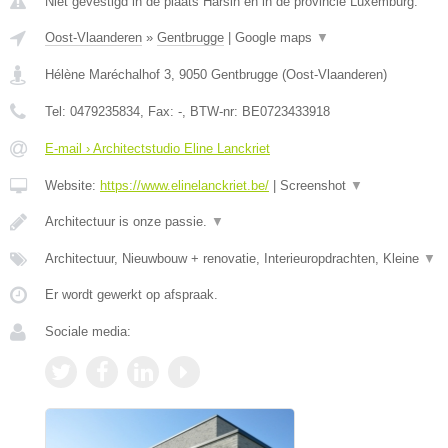
Niet gevestigd in de plaats Harsin en in de provincie Luxemburg.
Oost-Vlaanderen
»
Gentbrugge
|
Google maps
▼
Hélène Maréchalhof 3
,
9050
Gentbrugge
(
Oost-Vlaanderen
)
Tel:
0479235834
, Fax:
-
, BTW-nr:
BE0723433918
E-mail › Architectstudio Eline Lanckriet
Website:
https://www.elinelanckriet.be/
|
Screenshot
▼
Architectuur is onze passie.
▼
Architectuur, Nieuwbouw + renovatie, Interieuropdrachten, Kleine
▼
Er wordt gewerkt op afspraak.
Sociale media: