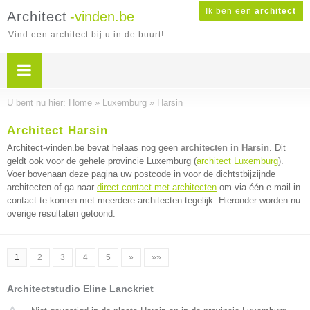
Ik ben een
architect
Architect
-vinden.be
Vind een architect bij u in de buurt!
U bent nu hier:
Home
»
Luxemburg
»
Harsin
Architect Harsin
Architect-vinden.be bevat helaas nog geen
architecten in Harsin
. Dit
geldt ook voor de gehele provincie Luxemburg (
architect Luxemburg
).
Voer bovenaan deze pagina uw postcode in voor de dichtstbijzijnde
architecten of ga naar
direct contact met architecten
om via één e-mail in
contact te komen met meerdere architecten tegelijk. Hieronder worden nu
overige resultaten getoond.
1
2
3
4
5
»
»»
Architectstudio Eline Lanckriet