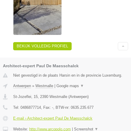
BEKIJK VOLLEDIG PROFIEL
Architect-expert Paul De Maesschalck
Niet gevestigd in de plaats Harsin en in de provincie Luxemburg.
Antwerpen
»
Westmalle
|
Google maps
▼
St-Jozeflei, 15
,
2390
Westmalle
(
Antwerpen
)
Tel:
0486877714
, Fax:
-
, BTW-nr:
0635.235.677
E-mail › Architect-expert Paul De Maesschalck
Website:
http://www.arcopolo.com
|
Screenshot
▼