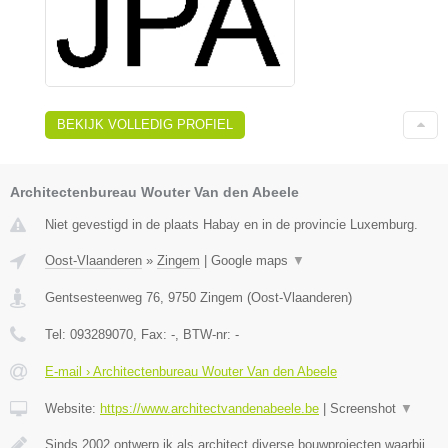
BEKIJK VOLLEDIG PROFIEL
Architectenbureau Wouter Van den Abeele
Niet gevestigd in de plaats Habay en in de provincie Luxemburg.
Oost-Vlaanderen
»
Zingem
|
Google maps
▼
Gentsesteenweg 76
,
9750
Zingem
(
Oost-Vlaanderen
)
Tel:
093289070
, Fax:
-
, BTW-nr:
-
E-mail › Architectenbureau Wouter Van den Abeele
Website:
https://www.architectvandenabeele.be
|
Screenshot
▼
Sinds 2002 ontwerp ik als architect diverse bouwprojecten waarbij