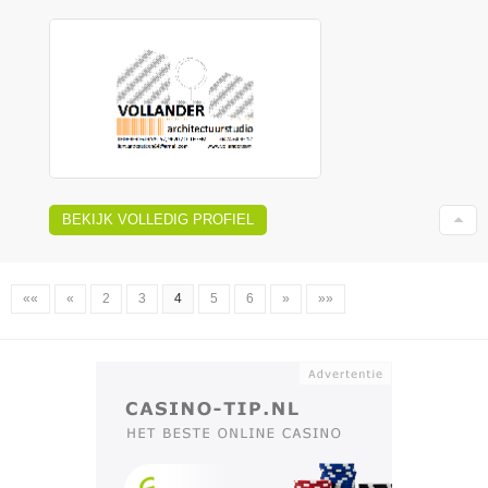
BEKIJK VOLLEDIG PROFIEL
««
«
2
3
4
5
6
»
»»