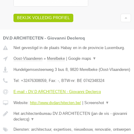
BEKIJK VOLLEDIG PROFIEL
DV.D ARCHITECTEN - Giovanni Declercq
Niet gevestigd in de plaats Habay en in de provincie Luxemburg.
Oost-Vlaanderen
»
Merelbeke
|
Google maps
▼
Hundelgemsesteenweg 3 bus 8
,
9820
Merelbeke
(
Oost-Vlaanderen
)
Tel:
+32476308059
, Fax:
-
, BTW-nr:
BE 0742348324
E-mail › DV.D ARCHITECTEN - Giovanni Declercq
Website:
http://www.dvdarchitecten.be/
|
Screenshot
▼
Het architectenbureau DV.D ARCHITECTEN (jan de vis - giovanni
declercq)
▼
Diensten: architectuur, expertises, nieuwbouw, renovatie, ontwerpen