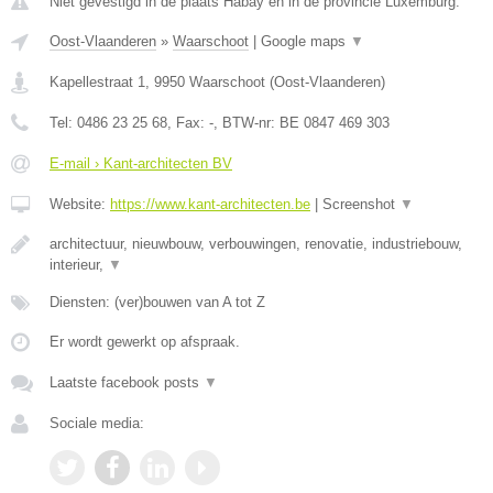
Niet gevestigd in de plaats Habay en in de provincie Luxemburg.
Oost-Vlaanderen
»
Waarschoot
|
Google maps
▼
Kapellestraat 1
,
9950
Waarschoot
(
Oost-Vlaanderen
)
Tel:
0486 23 25 68
, Fax:
-
, BTW-nr:
BE 0847 469 303
E-mail › Kant-architecten BV
Website:
https://www.kant-architecten.be
|
Screenshot
▼
architectuur, nieuwbouw, verbouwingen, renovatie, industriebouw,
interieur,
▼
Diensten: (ver)bouwen van A tot Z
Er wordt gewerkt op afspraak.
Laatste facebook posts
▼
Sociale media: