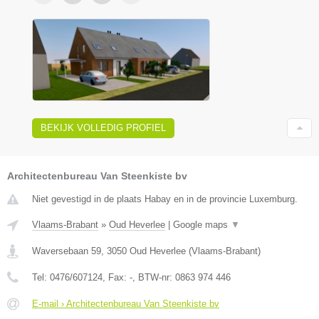
BEKIJK VOLLEDIG PROFIEL
Architectenbureau Van Steenkiste bv
Niet gevestigd in de plaats Habay en in de provincie Luxemburg.
Vlaams-Brabant
»
Oud Heverlee
|
Google maps
▼
Waversebaan 59
,
3050
Oud Heverlee
(
Vlaams-Brabant
)
Tel:
0476/607124
, Fax:
-
, BTW-nr:
0863 974 446
E-mail › Architectenbureau Van Steenkiste bv