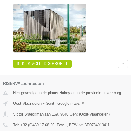
BEKIJK VOLLEDIG PROFIEL
RISERVA architecten
Niet gevestigd in de plaats Habay en in de provincie Luxemburg.
Oost-Vlaanderen
»
Gent
|
Google maps
▼
Victor Braeckmanlaan 159
,
9040
Gent
(
Oost-Vlaanderen
)
Tel:
+32 (0)469 17 68 26
, Fax:
-
, BTW-nr:
BE0734919411