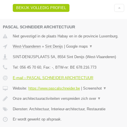
BEKIJK VOLLEDIG PROFIEL
PASCAL SCHNEIDER ARCHITECTUUR
Niet gevestigd in de plaats Habay en in de provincie Luxemburg.
West-Vlaanderen
»
Sint Denijs
|
Google maps
▼
SINT-DENIJSPLAATS 5A
,
8554
Sint Denijs
(
West-Vlaanderen
)
Tel:
056 45 70 60
, Fax:
-
, BTW-nr:
BE 678.216.773
E-mail › PASCAL SCHNEIDER ARCHITECTUUR
Website:
https://www.pascalschneider.be
|
Screenshot
▼
Onze architectuuractiviteiten verspreiden zich over
▼
Diensten: Architectuur, Interieur-architectuur, Restauratie
Er wordt gewerkt op afspraak.