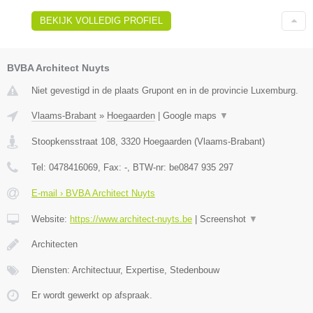
BEKIJK VOLLEDIG PROFIEL
BVBA Architect Nuyts
Niet gevestigd in de plaats Grupont en in de provincie Luxemburg.
Vlaams-Brabant
»
Hoegaarden
|
Google maps
▼
Stoopkensstraat 108
,
3320
Hoegaarden
(
Vlaams-Brabant
)
Tel:
0478416069
, Fax:
-
, BTW-nr:
be0847 935 297
E-mail › BVBA Architect Nuyts
Website:
https://www.architect-nuyts.be
|
Screenshot
▼
Architecten
Diensten: Architectuur, Expertise, Stedenbouw
Er wordt gewerkt op afspraak.