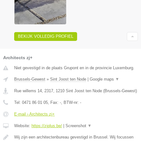
BEKIJK VOLLEDIG PROFIEL
Architects zj+
Niet gevestigd in de plaats Grupont en in de provincie Luxemburg.
Brussels-Gewest
»
Sint Joost ten Node
|
Google maps
▼
Rue willems 14, 2317
,
1210
Sint Joost ten Node
(
Brussels-Gewest
)
Tel:
0471 86 01 05
, Fax:
-
, BTW-nr:
-
E-mail › Architects zj+
Website:
https://zjplus.be/
|
Screenshot
▼
Wij zijn een architectenbureau gevestigd in Brussel. Wij focussen