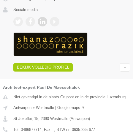
Sociale media:
BEKIJK VOLLEDIG PROFIEL
Architect-expert Paul De Maesschalck
Niet gevestigd in de plaats Grupont en in de provincie Luxemburg.
Antwerpen
»
Westmalle
|
Google maps
▼
St-Jozeflei, 15
,
2390
Westmalle
(
Antwerpen
)
Tel:
0486877714
, Fax:
-
, BTW-nr:
0635.235.677