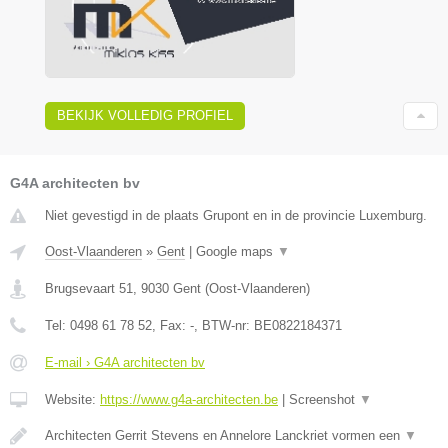
BEKIJK VOLLEDIG PROFIEL
G4A architecten bv
Niet gevestigd in de plaats Grupont en in de provincie Luxemburg.
Oost-Vlaanderen
»
Gent
|
Google maps
▼
Brugsevaart 51
,
9030
Gent
(
Oost-Vlaanderen
)
Tel:
0498 61 78 52
, Fax:
-
, BTW-nr:
BE0822184371
E-mail › G4A architecten bv
Website:
https://www.g4a-architecten.be
|
Screenshot
▼
Architecten Gerrit Stevens en Annelore Lanckriet vormen een
▼