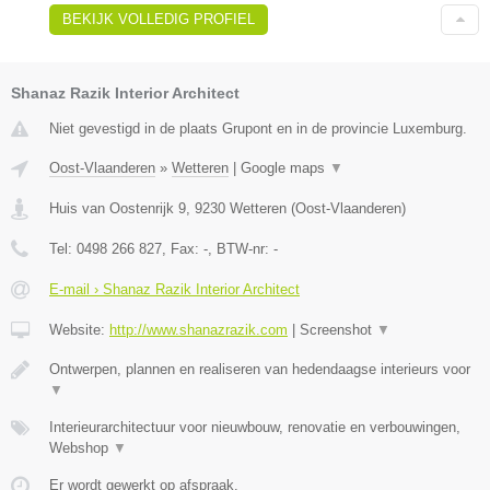
BEKIJK VOLLEDIG PROFIEL
Shanaz Razik Interior Architect
Niet gevestigd in de plaats Grupont en in de provincie Luxemburg.
Oost-Vlaanderen
»
Wetteren
|
Google maps
▼
Huis van Oostenrijk 9
,
9230
Wetteren
(
Oost-Vlaanderen
)
Tel:
0498 266 827
, Fax:
-
, BTW-nr:
-
E-mail › Shanaz Razik Interior Architect
Website:
http://www.shanazrazik.com
|
Screenshot
▼
Ontwerpen, plannen en realiseren van hedendaagse interieurs voor
▼
Interieurarchitectuur voor nieuwbouw, renovatie en verbouwingen,
Webshop
▼
Er wordt gewerkt op afspraak.