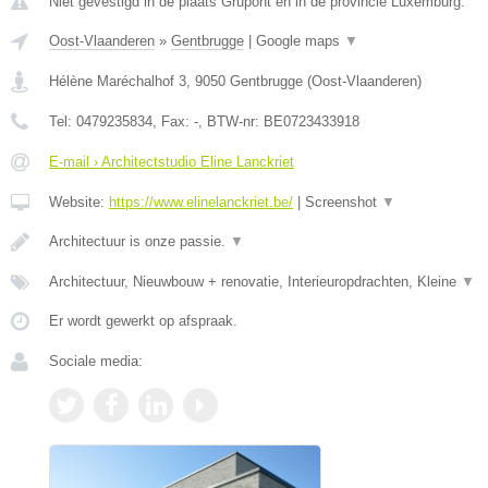
Niet gevestigd in de plaats Grupont en in de provincie Luxemburg.
Oost-Vlaanderen
»
Gentbrugge
|
Google maps
▼
Hélène Maréchalhof 3
,
9050
Gentbrugge
(
Oost-Vlaanderen
)
Tel:
0479235834
, Fax:
-
, BTW-nr:
BE0723433918
E-mail › Architectstudio Eline Lanckriet
Website:
https://www.elinelanckriet.be/
|
Screenshot
▼
Architectuur is onze passie.
▼
Architectuur, Nieuwbouw + renovatie, Interieuropdrachten, Kleine
▼
Er wordt gewerkt op afspraak.
Sociale media: