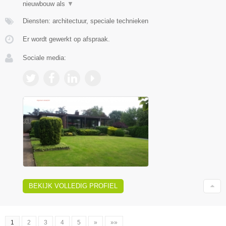
nieuwbouw als
▼
Diensten: architectuur, speciale technieken
Er wordt gewerkt op afspraak.
Sociale media:
BEKIJK VOLLEDIG PROFIEL
1
2
3
4
5
»
»»