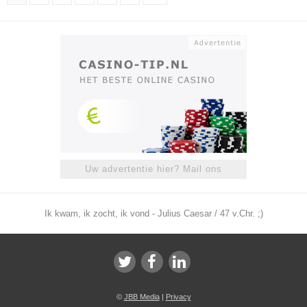
Uw advertentie hier? Mail ons
Ik kwam, ik zocht, ik vond - Julius Caesar / 47 v.Chr. ;)
©
JBB Media
|
Privacy