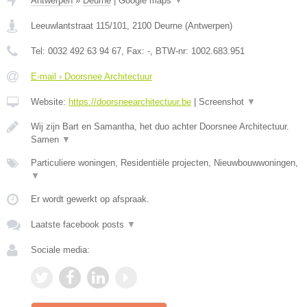
Antwerpen
»
Deurne
|
Google maps
▼
Leeuwlantstraat 115/101
,
2100
Deurne
(
Antwerpen
)
Tel:
0032 492 63 94 67
, Fax:
-
, BTW-nr:
1002.683.951
E-mail › Doorsnee Architectuur
Website:
https://doorsneearchitectuur.be
|
Screenshot
▼
Wij zijn Bart en Samantha, het duo achter Doorsnee Architectuur.
Samen
▼
Particuliere woningen, Residentiële projecten, Nieuwbouwwoningen,
▼
Er wordt gewerkt op afspraak.
Laatste facebook posts
▼
Sociale media: