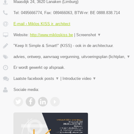
Maasdijk 24
,
3620
Lanaken
(
Limburg
)
Tel:
0495666774
, Fax:
089466063
, BTW-nr:
BE 0888.838.714
E-mail › Miklos KISS ir. architect
Website:
http://www.mikloskiss.be
|
Screenshot
▼
"Keep It Simple & Smart!" (KISS) - ook in de architectuur.
advies, ontwerp, aanvraag vergunning, uitvoeringsplan (lichtplan,
▼
Er wordt gewerkt op afspraak.
Laatste facebook posts
▼
|
Introductie video
▼
Sociale media: