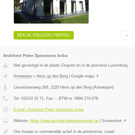
BEKIJK VOLLEDIG PROFIEL
Architect Peter Spiessens bvba
Niet gevestigd in de plaats Grupont en in de provincie Luxemburg.
Antwerpen
»
Heist op den Berg
|
Google maps
▼
Liersesteenweg 268
,
2220
Heist op den Berg
(
Antwerpen
)
Tel:
015/24 15 71
, Fax:
-
, BTW-nr:
0894.274.078
E-mail › Architect Peter Spiessens bvba
Website:
https://www.architectpeterspiessens.be
|
Screenshot
▼
Ons bureau is voornamelijk actief in de privésector, zowel