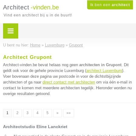
Ik ben een
architect
Architect
-vinden.be
Vind een architect bij u in de buurt!
U bent nu hier:
Home
»
Luxemburg
»
Grupont
Architect Grupont
Architect-vinden.be bevat helaas nog geen
architecten in Grupont
. Dit
geldt ook voor de gehele provincie Luxemburg (
architect Luxemburg
).
Voer bovenaan deze pagina uw postcode in voor de dichtstbijzijnde
architecten of ga naar
direct contact met architecten
om via één e-mail in
contact te komen met meerdere architecten tegelijk. Hieronder worden nu
overige resultaten getoond.
1
2
3
4
5
»
»»
Architectstudio Eline Lanckriet