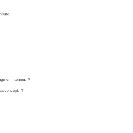
mburg.
gn en interieur.
▼
taalconcept,
▼