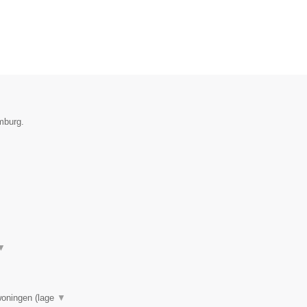
mburg.
▼
woningen (lage
▼