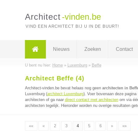
Architect
-vinden.be
VIND EEN ARCHITECT BIJ U IN DE BUURT!
Nieuws
Zoeken
Contact
U bent nu hier:
Home
»
Luxemburg
»
Beffe
Architect Beffe (4)
Architect-vinden.be bevat helaas nog geen
architecten in Beff
Luxemburg (
architect Luxemburg
). Voer bovenaan deze pagina u
architecten of ga naar
direct contact met architecten
om via één
architecten tegelijk. Hieronder worden nu overige resultaten get
««
«
2
3
4
5
6
»
»»