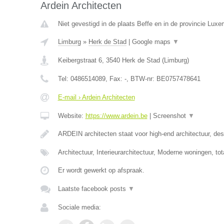
Ardein Architecten
Niet gevestigd in de plaats Beffe en in de provincie Luxe
Limburg
»
Herk de Stad
|
Google maps
▼
Keibergstraat 6
,
3540
Herk de Stad
(
Limburg
)
Tel:
0486514089
, Fax:
-
, BTW-nr:
BE0757478641
E-mail › Ardein Architecten
Website:
https://www.ardein.be
|
Screenshot
▼
ARDEIN architecten staat voor high-end architectuur, desi
Architectuur, Interieurarchitectuur, Moderne woningen, to
Er wordt gewerkt op afspraak.
Laatste facebook posts
▼
Sociale media: