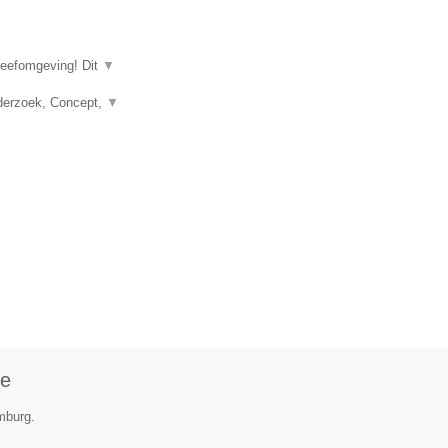
leefomgeving! Dit
▼
nderzoek, Concept,
▼
le
mburg.