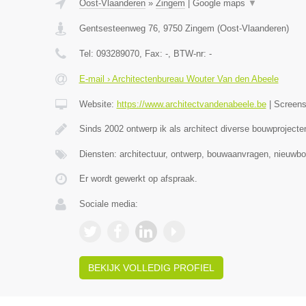
Oost-Vlaanderen
»
Zingem
|
Google maps
▼
Gentsesteenweg 76
,
9750
Zingem
(
Oost-Vlaanderen
)
Tel:
093289070
, Fax:
-
, BTW-nr:
-
E-mail › Architectenbureau Wouter Van den Abeele
Website:
https://www.architectvandenabeele.be
|
Screen
Sinds 2002 ontwerp ik als architect diverse bouwprojecte
Diensten: architectuur, ontwerp, bouwaanvragen, nieuwbo
Er wordt gewerkt op afspraak.
Sociale media:
BEKIJK VOLLEDIG PROFIEL