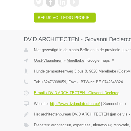
BEKIJK VOLLEDIG PROFIEL
DV.D ARCHITECTEN - Giovanni Declerc
Niet gevestigd in de plaats Beffe en in de provincie Luxe
Oost-Vlaanderen
»
Merelbeke
|
Google maps
▼
Hundelgemsesteenweg 3 bus 8
,
9820
Merelbeke
(
Oost-V
Tel:
+32476308059
, Fax:
-
, BTW-nr:
BE 0742348324
E-mail › DV.D ARCHITECTEN - Giovanni Declercq
Website:
http://www.dvdarchitecten.be/
|
Screenshot
▼
Het architectenbureau DV.D ARCHITECTEN (jan de vis - 
Diensten: architectuur, expertises, nieuwbouw, renovatie