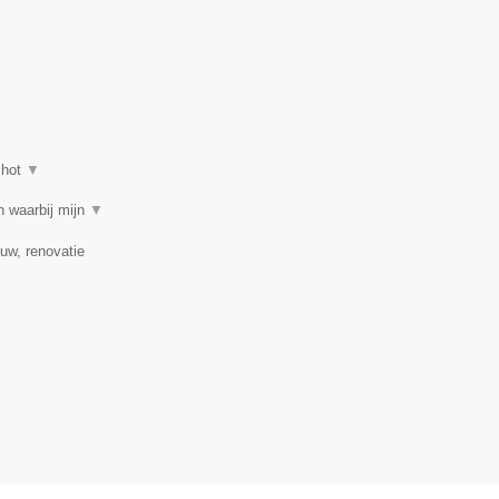
shot
▼
n waarbij mijn
▼
uw, renovatie