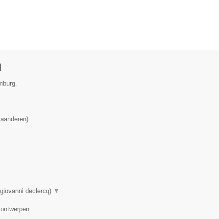
q
mburg.
laanderen
)
giovanni declercq)
▼
, ontwerpen