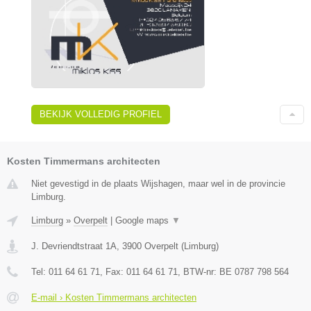
BEKIJK VOLLEDIG PROFIEL
Kosten Timmermans architecten
Niet gevestigd in de plaats Wijshagen, maar wel in de provincie
Limburg.
Limburg
»
Overpelt
|
Google maps
▼
J. Devriendtstraat 1A
,
3900
Overpelt
(
Limburg
)
Tel:
011 64 61 71
, Fax:
011 64 61 71
, BTW-nr:
BE 0787 798 564
E-mail › Kosten Timmermans architecten