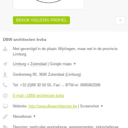
BEKIJK VOLLEDIG PROFIEL
DBW architecten bvba
Niet gevestigd in de plaats Wijshagen, maar wel in de provincie
Limburg.
Limburg
»
Zutendaal
|
Google maps
▼
Genkerweg 85
,
3690
Zutendaal
(
Limburg
)
Tel:
+32 (0)89 30 50 55
, Fax:
-
, BTW-nr:
0895902589
E-mail › DBW architecten bvba
Website:
http://www.dbwarchitecten.be
|
Screenshot
▼
Nieuwbouw
▼
Diensten: particulier woningbouw, appartementen, industriebouw