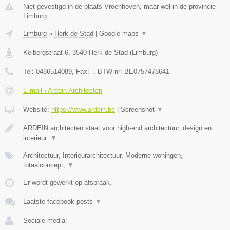
Niet gevestigd in de plaats Vroenhoven, maar wel in de provincie
Limburg.
Limburg
»
Herk de Stad
|
Google maps
▼
Keibergstraat 6
,
3540
Herk de Stad
(
Limburg
)
Tel:
0486514089
, Fax:
-
, BTW-nr:
BE0757478641
E-mail › Ardein Architecten
Website:
https://www.ardein.be
|
Screenshot
▼
ARDEIN architecten staat voor high-end architectuur, design en
interieur.
▼
Architectuur, Interieurarchitectuur, Moderne woningen,
totaalconcept,
▼
Er wordt gewerkt op afspraak.
Laatste facebook posts
▼
Sociale media: