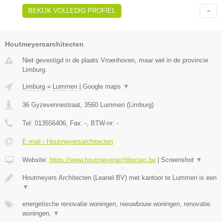
BEKIJK VOLLEDIG PROFIEL
Houtmeyersarchitecten
Niet gevestigd in de plaats Vroenhoven, maar wel in de provincie
Limburg.
Limburg
»
Lummen
|
Google maps
▼
36 Gyzevennestraat
,
3560
Lummen
(
Limburg
)
Tel:
013556406
, Fax:
-
, BTW-nr:
-
E-mail › Houtmeyersarchitecten
Website:
https://www.houtmeyerarchitecten.be
|
Screenshot
▼
Houtmeyers Architecten (Leanel BV) met kantoor te Lummen is een
▼
energetische renovatie woningen, nieuwbouw woningen, renovatie
woningen,
▼