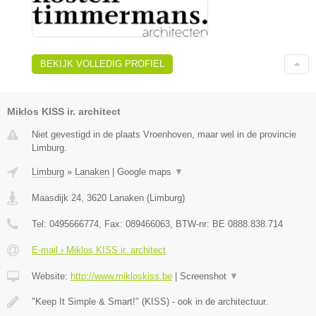
BEKIJK VOLLEDIG PROFIEL
Miklos KISS ir. architect
Niet gevestigd in de plaats Vroenhoven, maar wel in de provincie
Limburg.
Limburg
»
Lanaken
|
Google maps
▼
Maasdijk 24
,
3620
Lanaken
(
Limburg
)
Tel:
0495666774
, Fax:
089466063
, BTW-nr:
BE 0888.838.714
E-mail › Miklos KISS ir. architect
Website:
http://www.mikloskiss.be
|
Screenshot
▼
"Keep It Simple & Smart!" (KISS) - ook in de architectuur.