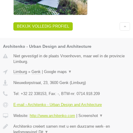
BEKIJK VOLLEDIG PROFIEL
Architenko - Urban Design and Architecture
Niet gevestigd in de plaats Vroenhoven, maar wel in de provincie
Limburg.
Limburg
»
Genk
|
Google maps
▼
Nieuwdorpstraat, 23
,
3600
Genk
(
Limburg
)
Tel:
+32 22 338153
, Fax:
-
, BTW-nr:
0714.918.209
E-mail › Architenko - Urban Design and Architecture
Website:
http://www.architenko.com
|
Screenshot
▼
Architenko creëert samen met u een duurzame werk- en
leefomgeving! Dit
▼