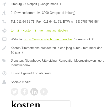
Limburg
»
Overpelt
|
Google maps
▼
J. Devriendtstraat 1A
,
3900
Overpelt
(
Limburg
)
Tel:
011 64 61 71
, Fax:
011 64 61 71
, BTW-nr:
BE 0787 798 564
E-mail › Kosten Timmermans architecten
Website:
https://www.kostentimmermans.be
|
Screenshot
▼
Kosten Timmermans architecten is een jong bureau met meer dan
10 jaar
▼
Diensten: Nieuwbouw, Uitbreiding, Renovatie, Meergezinswoningen,
Industriebouw
Er wordt gewerkt op afspraak.
Sociale media: