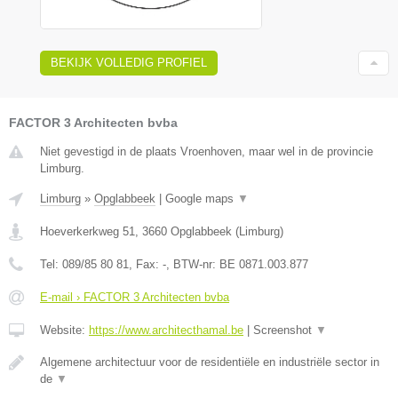
BEKIJK VOLLEDIG PROFIEL
FACTOR 3 Architecten bvba
Niet gevestigd in de plaats Vroenhoven, maar wel in de provincie
Limburg.
Limburg
»
Opglabbeek
|
Google maps
▼
Hoeverkerkweg 51
,
3660
Opglabbeek
(
Limburg
)
Tel:
089/85 80 81
, Fax:
-
, BTW-nr:
BE 0871.003.877
E-mail › FACTOR 3 Architecten bvba
Website:
https://www.architecthamal.be
|
Screenshot
▼
Algemene architectuur voor de residentiële en industriële sector in
de
▼