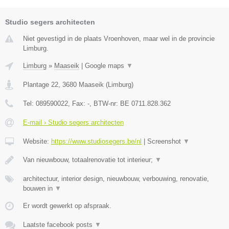
Studio segers architecten
Niet gevestigd in de plaats Vroenhoven, maar wel in de provincie
Limburg.
Limburg
»
Maaseik
|
Google maps
▼
Plantage 22
,
3680
Maaseik
(
Limburg
)
Tel:
089590022
, Fax:
-
, BTW-nr:
BE 0711.828.362
E-mail › Studio segers architecten
Website:
https://www.studiosegers.be/nl
|
Screenshot
▼
Van nieuwbouw, totaalrenovatie tot interieur;
▼
architectuur, interior design, nieuwbouw, verbouwing, renovatie,
bouwen in
▼
Er wordt gewerkt op afspraak.
Laatste facebook posts
▼