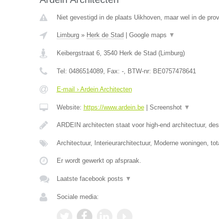
Niet gevestigd in de plaats Uikhoven, maar wel in de prov
Limburg
»
Herk de Stad
|
Google maps
▼
Keibergstraat 6
,
3540
Herk de Stad
(
Limburg
)
Tel:
0486514089
, Fax:
-
, BTW-nr:
BE0757478641
E-mail › Ardein Architecten
Website:
https://www.ardein.be
|
Screenshot
▼
ARDEIN architecten staat voor high-end architectuur, desi
Architectuur, Interieurarchitectuur, Moderne woningen, to
Er wordt gewerkt op afspraak.
Laatste facebook posts
▼
Sociale media: