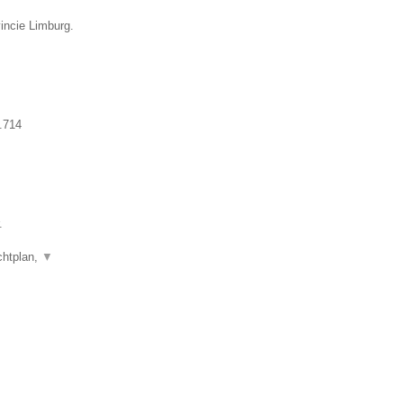
incie Limburg.
.714
.
chtplan,
▼