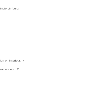
incie Limburg.
gn en interieur.
▼
taalconcept,
▼