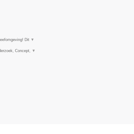
leefomgeving! Dit
▼
nderzoek, Concept,
▼