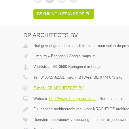
BEKIJK VOLLEDIG PROFIEL
DP ARCHITECTS BV
Niet gevestigd in de plaats Uikhoven, maar wel in de prov
Limburg
»
Beringen
|
Google maps
▼
Voortstraat 88
,
3580
Beringen
(
Limburg
)
Tel:
0486/27.62.51
, Fax:
-
, BTW-nr:
BE 0774 673 276
E-mail › DP ARCHITECTS BV
Website:
http://www.dimitripauwels.be
|
Screenshot
▼
Full service architectenbureau voor KRACHTIGE architec
Diensten: nieuwbouw, verbouwing, interieur, bijgebouwen