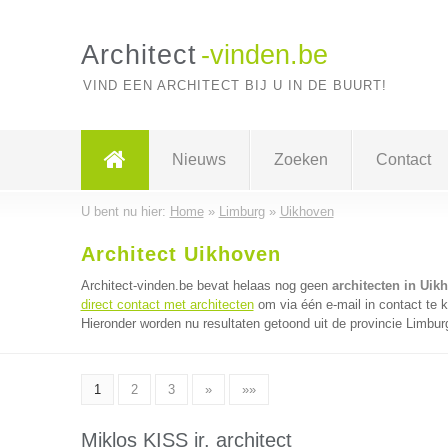
Architect
-vinden.be
VIND EEN ARCHITECT BIJ U IN DE BUURT!
Nieuws
Zoeken
Contact
U bent nu hier:
Home
»
Limburg
»
Uikhoven
Architect Uikhoven
Architect-vinden.be bevat helaas nog geen
architecten in Uik
direct contact met architecten
om via één e-mail in contact te 
Hieronder worden nu resultaten getoond uit de provincie Limbur
1
2
3
»
»»
Miklos KISS ir. architect