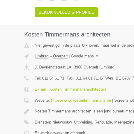
BEKIJK VOLLEDIG PROFIEL
Kosten Timmermans architecten
Niet gevestigd in de plaats Uikhoven, maar wel in de prov
Limburg
»
Overpelt
|
Google maps
▼
J. Devriendtstraat 1A
,
3900
Overpelt
(
Limburg
)
Tel:
011 64 61 71
, Fax:
011 64 61 71
, BTW-nr:
BE 0787 7
E-mail › Kosten Timmermans architecten
Website:
https://www.kostentimmermans.be
|
Screensho
Kosten Timmermans architecten is een jong bureau met 
Diensten: Nieuwbouw, Uitbreiding, Renovatie, Meergezin
Er wordt gewerkt op afspraak.