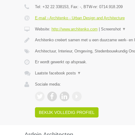
Tel:
+32 22 338153
, Fax:
-
, BTW-nr:
0714.918.209
E-mail › Architenko - Urban Design and Architecture
Website:
http://www.architenko.com
|
Screenshot
▼
Architenko creëert samen met u een duurzame werk- en 
Architectuur, Interieur, Omgeving, Stedenbouwkundig O
Er wordt gewerkt op afspraak.
Laatste facebook posts
▼
Sociale media:
BEKIJK VOLLEDIG PROFIEL
Ardein Architecten