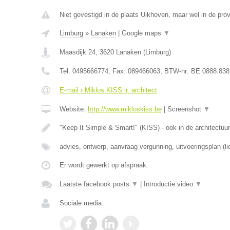
Niet gevestigd in de plaats Uikhoven, maar wel in de prov
Limburg
»
Lanaken
|
Google maps
▼
Maasdijk 24
,
3620
Lanaken
(
Limburg
)
Tel:
0495666774
, Fax:
089466063
, BTW-nr:
BE 0888.838
E-mail › Miklos KISS ir. architect
Website:
http://www.mikloskiss.be
|
Screenshot
▼
"Keep It Simple & Smart!" (KISS) - ook in de architectuur
advies, ontwerp, aanvraag vergunning, uitvoeringsplan (li
Er wordt gewerkt op afspraak.
Laatste facebook posts
▼
|
Introductie video
▼
Sociale media: