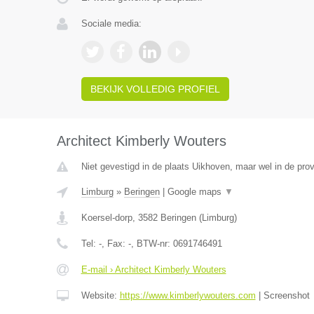
Sociale media:
BEKIJK VOLLEDIG PROFIEL
Architect Kimberly Wouters
Niet gevestigd in de plaats Uikhoven, maar wel in de prov
Limburg
»
Beringen
|
Google maps
▼
Koersel-dorp
,
3582
Beringen
(
Limburg
)
Tel:
-
, Fax:
-
, BTW-nr:
0691746491
E-mail › Architect Kimberly Wouters
Website:
https://www.kimberlywouters.com
|
Screenshot