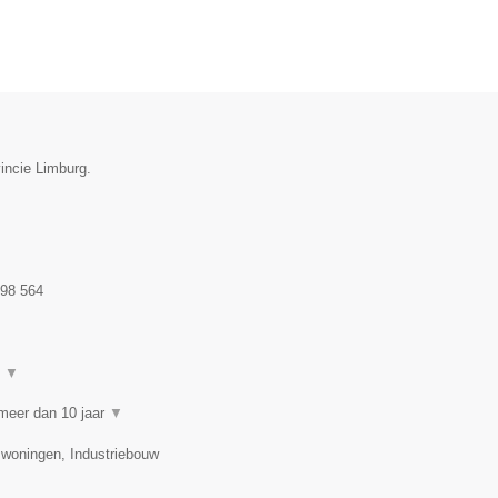
incie Limburg.
98 564
t
▼
meer dan 10 jaar
▼
swoningen, Industriebouw