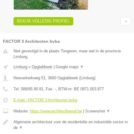
BEKIJK VOLLEDIG PROFIEL
FACTOR 3 Architecten bvba
Niet gevestigd in de plaats Tongeren, maar wel in de provincie
Limburg.
Limburg
»
Opglabbeek
|
Google maps
▼
Hoeverkerkweg 51
,
3660
Opglabbeek
(
Limburg
)
Tel:
089/85 80 81
, Fax:
-
, BTW-nr:
BE 0871.003.877
E-mail › FACTOR 3 Architecten bvba
Website:
https://www.architecthamal.be
|
Screenshot
▼
Algemene architectuur voor de residentiële en industriële sector in
de
▼