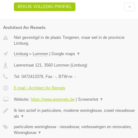
BEKIJK VOLLEDIG PROFIEL
Architect An Remels
Niet gevestigd in de plaats Tongeren, maar wel in de provincie
Limburg.
Limburg
»
Lummen
|
Google maps
▼
Larenstraat 121
,
3560
Lummen
(
Limburg
)
Tel:
0472413378
, Fax:
-
, BTW-nr:
-
E-mail › Architect An Remels
Website:
https://www.anremels.be
|
Screenshot
▼
Ik ben actief in particuliere, moderne woningbouw, zowel nieuwbouw
als
▼
particuliere woningbouw - nieuwbouw, verbouwingen en renovaties,
Woningbouw
▼