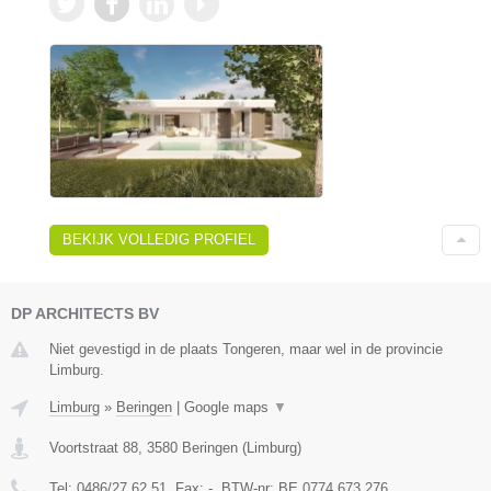
BEKIJK VOLLEDIG PROFIEL
DP ARCHITECTS BV
Niet gevestigd in de plaats Tongeren, maar wel in de provincie
Limburg.
Limburg
»
Beringen
|
Google maps
▼
Voortstraat 88
,
3580
Beringen
(
Limburg
)
Tel:
0486/27.62.51
, Fax:
-
, BTW-nr:
BE 0774 673 276