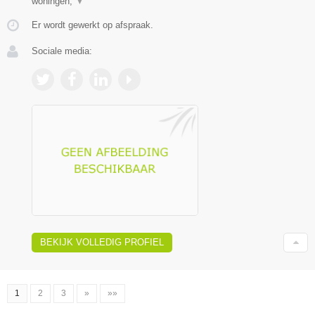
woningen,
▼
Er wordt gewerkt op afspraak.
Sociale media:
BEKIJK VOLLEDIG PROFIEL
1
2
3
»
»»