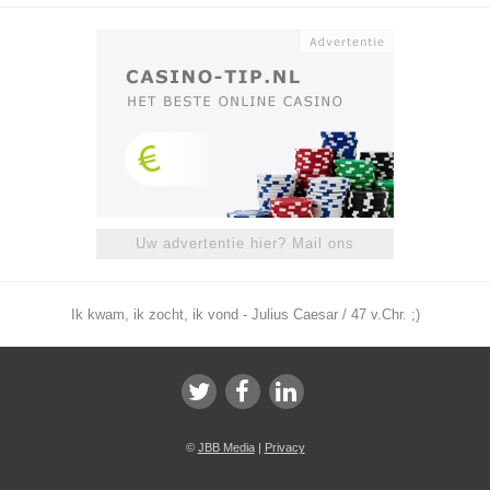
Uw advertentie hier? Mail ons
Ik kwam, ik zocht, ik vond - Julius Caesar / 47 v.Chr. ;)
©
JBB Media
|
Privacy