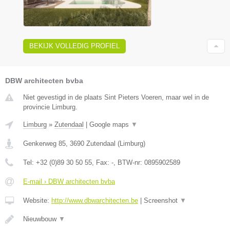
BEKIJK VOLLEDIG PROFIEL
DBW architecten bvba
Niet gevestigd in de plaats Sint Pieters Voeren, maar wel in de
provincie Limburg.
Limburg
»
Zutendaal
|
Google maps
▼
Genkerweg 85
,
3690
Zutendaal
(
Limburg
)
Tel:
+32 (0)89 30 50 55
, Fax:
-
, BTW-nr:
0895902589
E-mail › DBW architecten bvba
Website:
http://www.dbwarchitecten.be
|
Screenshot
▼
Nieuwbouw
▼