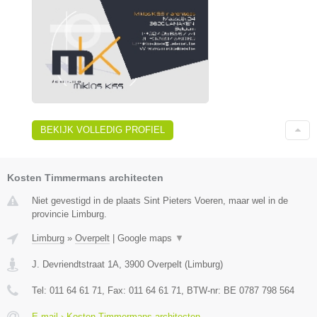
BEKIJK VOLLEDIG PROFIEL
Kosten Timmermans architecten
Niet gevestigd in de plaats Sint Pieters Voeren, maar wel in de
provincie Limburg.
Limburg
»
Overpelt
|
Google maps
▼
J. Devriendtstraat 1A
,
3900
Overpelt
(
Limburg
)
Tel:
011 64 61 71
, Fax:
011 64 61 71
, BTW-nr:
BE 0787 798 564
E-mail › Kosten Timmermans architecten