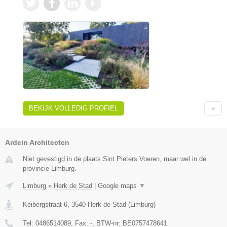
BEKIJK VOLLEDIG PROFIEL
Ardein Architecten
Niet gevestigd in de plaats Sint Pieters Voeren, maar wel in de
provincie Limburg.
Limburg
»
Herk de Stad
|
Google maps
▼
Keibergstraat 6
,
3540
Herk de Stad
(
Limburg
)
Tel:
0486514089
, Fax:
-
, BTW-nr:
BE0757478641