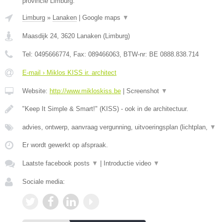
provincie Limburg.
Limburg
»
Lanaken
|
Google maps
▼
Maasdijk 24
,
3620
Lanaken
(
Limburg
)
Tel:
0495666774
, Fax:
089466063
, BTW-nr:
BE 0888.838.714
E-mail › Miklos KISS ir. architect
Website:
http://www.mikloskiss.be
|
Screenshot
▼
"Keep It Simple & Smart!" (KISS) - ook in de architectuur.
advies, ontwerp, aanvraag vergunning, uitvoeringsplan (lichtplan,
▼
Er wordt gewerkt op afspraak.
Laatste facebook posts
▼
|
Introductie video
▼
Sociale media: