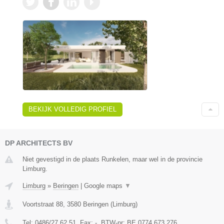
BEKIJK VOLLEDIG PROFIEL
DP ARCHITECTS BV
Niet gevestigd in de plaats Runkelen, maar wel in de provincie
Limburg.
Limburg
»
Beringen
|
Google maps
▼
Voortstraat 88
,
3580
Beringen
(
Limburg
)
Tel:
0486/27.62.51
, Fax:
-
, BTW-nr:
BE 0774 673 276