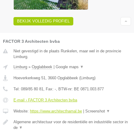
BEKIJK VOLLEDIG PROFIEL
FACTOR 3 Architecten bvba
Niet gevestigd in de plaats Runkelen, maar wel in de provincie
Limburg.
Limburg
»
Opglabbeek
|
Google maps
▼
Hoeverkerkweg 51
,
3660
Opglabbeek
(
Limburg
)
Tel:
089/85 80 81
, Fax:
-
, BTW-nr:
BE 0871.003.877
E-mail › FACTOR 3 Architecten bvba
Website:
https://www.architecthamal.be
|
Screenshot
▼
Algemene architectuur voor de residentiële en industriële sector in
de
▼