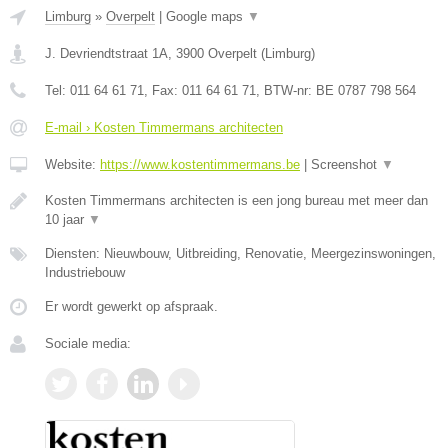
Limburg
»
Overpelt
|
Google maps
▼
J. Devriendtstraat 1A
,
3900
Overpelt
(
Limburg
)
Tel:
011 64 61 71
, Fax:
011 64 61 71
, BTW-nr:
BE 0787 798 564
E-mail › Kosten Timmermans architecten
Website:
https://www.kostentimmermans.be
|
Screenshot
▼
Kosten Timmermans architecten is een jong bureau met meer dan
10 jaar
▼
Diensten: Nieuwbouw, Uitbreiding, Renovatie, Meergezinswoningen,
Industriebouw
Er wordt gewerkt op afspraak.
Sociale media: