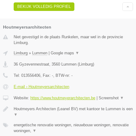
BEKIJK VOLLEDIG PROFIEL
Houtmeyersarchitecten
Niet gevestigd in de plaats Runkelen, maar wel in de provincie
Limburg.
Limburg
»
Lummen
|
Google maps
▼
36 Gyzevennestraat
,
3560
Lummen
(
Limburg
)
Tel:
013556406
, Fax:
-
, BTW-nr:
-
E-mail › Houtmeyersarchitecten
Website:
https://www.houtmeyerarchitecten.be
|
Screenshot
▼
Houtmeyers Architecten (Leanel BV) met kantoor te Lummen is een
▼
energetische renovatie woningen, nieuwbouw woningen, renovatie
woningen,
▼