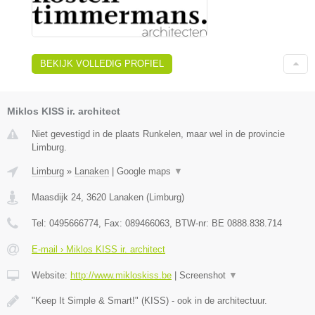
BEKIJK VOLLEDIG PROFIEL
Miklos KISS ir. architect
Niet gevestigd in de plaats Runkelen, maar wel in de provincie
Limburg.
Limburg
»
Lanaken
|
Google maps
▼
Maasdijk 24
,
3620
Lanaken
(
Limburg
)
Tel:
0495666774
, Fax:
089466063
, BTW-nr:
BE 0888.838.714
E-mail › Miklos KISS ir. architect
Website:
http://www.mikloskiss.be
|
Screenshot
▼
"Keep It Simple & Smart!" (KISS) - ook in de architectuur.