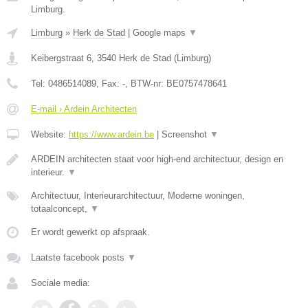
Limburg.
Limburg
»
Herk de Stad
|
Google maps
▼
Keibergstraat 6
,
3540
Herk de Stad
(
Limburg
)
Tel:
0486514089
, Fax:
-
, BTW-nr:
BE0757478641
E-mail › Ardein Architecten
Website:
https://www.ardein.be
|
Screenshot
▼
ARDEIN architecten staat voor high-end architectuur, design en
interieur.
▼
Architectuur, Interieurarchitectuur, Moderne woningen,
totaalconcept,
▼
Er wordt gewerkt op afspraak.
Laatste facebook posts
▼
Sociale media: