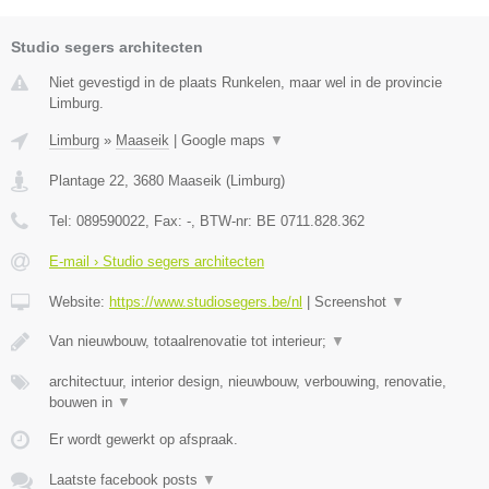
Studio segers architecten
Niet gevestigd in de plaats Runkelen, maar wel in de provincie
Limburg.
Limburg
»
Maaseik
|
Google maps
▼
Plantage 22
,
3680
Maaseik
(
Limburg
)
Tel:
089590022
, Fax:
-
, BTW-nr:
BE 0711.828.362
E-mail › Studio segers architecten
Website:
https://www.studiosegers.be/nl
|
Screenshot
▼
Van nieuwbouw, totaalrenovatie tot interieur;
▼
architectuur, interior design, nieuwbouw, verbouwing, renovatie,
bouwen in
▼
Er wordt gewerkt op afspraak.
Laatste facebook posts
▼