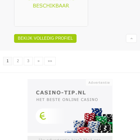
BEKIJK VOLLEDIG PROFIEL
1
2
3
»
»»