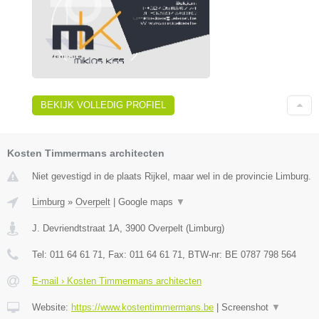
BEKIJK VOLLEDIG PROFIEL
Kosten Timmermans architecten
Niet gevestigd in de plaats Rijkel, maar wel in de provincie Limburg.
Limburg
»
Overpelt
|
Google maps
▼
J. Devriendtstraat 1A
,
3900
Overpelt
(
Limburg
)
Tel:
011 64 61 71
, Fax:
011 64 61 71
, BTW-nr:
BE 0787 798 564
E-mail › Kosten Timmermans architecten
Website:
https://www.kostentimmermans.be
|
Screenshot
▼