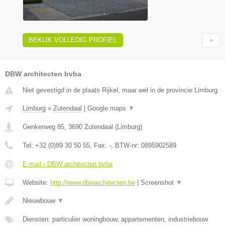
BEKIJK VOLLEDIG PROFIEL
DBW architecten bvba
Niet gevestigd in de plaats Rijkel, maar wel in de provincie Limburg.
Limburg
»
Zutendaal
|
Google maps
▼
Genkerweg 85
,
3690
Zutendaal
(
Limburg
)
Tel:
+32 (0)89 30 50 55
, Fax:
-
, BTW-nr:
0895902589
E-mail › DBW architecten bvba
Website:
http://www.dbwarchitecten.be
|
Screenshot
▼
Nieuwbouw
▼
Diensten: particulier woningbouw, appartementen, industriebouw