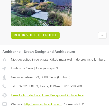
BEKIJK VOLLEDIG PROFIEL
Architenko - Urban Design and Architecture
Niet gevestigd in de plaats Rijkel, maar wel in de provincie Limburg.
Limburg
»
Genk
|
Google maps
▼
Nieuwdorpstraat, 23
,
3600
Genk
(
Limburg
)
Tel:
+32 22 338153
, Fax:
-
, BTW-nr:
0714.918.209
E-mail › Architenko - Urban Design and Architecture
Website:
http://www.architenko.com
|
Screenshot
▼