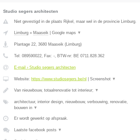
Studio segers architecten
Niet gevestigd in de plaats Rijkel, maar wel in de provincie Limburg.
Limburg
»
Maaseik
|
Google maps
▼
Plantage 22
,
3680
Maaseik
(
Limburg
)
Tel:
089590022
, Fax:
-
, BTW-nr:
BE 0711.828.362
E-mail › Studio segers architecten
Website:
https://www.studiosegers.be/nl
|
Screenshot
▼
Van nieuwbouw, totaalrenovatie tot interieur;
▼
architectuur, interior design, nieuwbouw, verbouwing, renovatie,
bouwen in
▼
Er wordt gewerkt op afspraak.
Laatste facebook posts
▼