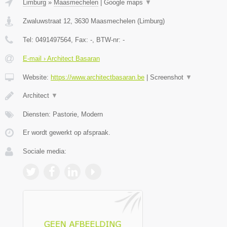
Limburg
»
Maasmechelen
|
Google maps
▼
Zwaluwstraat 12
,
3630
Maasmechelen
(
Limburg
)
Tel:
0491497564
, Fax:
-
, BTW-nr:
-
E-mail › Architect Basaran
Website:
https://www.architectbasaran.be
|
Screenshot
▼
Architect
▼
Diensten: Pastorie, Modern
Er wordt gewerkt op afspraak.
Sociale media: