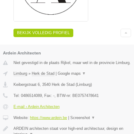
BEKIJK VOLLEDIG PROFIEL
Ardein Architecten
Niet gevestigd in de plaats Rijkel, maar wel in de provincie Limburg.
Limburg
»
Herk de Stad
|
Google maps
▼
Keibergstraat 6
,
3540
Herk de Stad
(
Limburg
)
Tel:
0486514089
, Fax:
-
, BTW-nr:
BE0757478641
E-mail › Ardein Architecten
Website:
https://www.ardein.be
|
Screenshot
▼
ARDEIN architecten staat voor high-end architectuur, design en