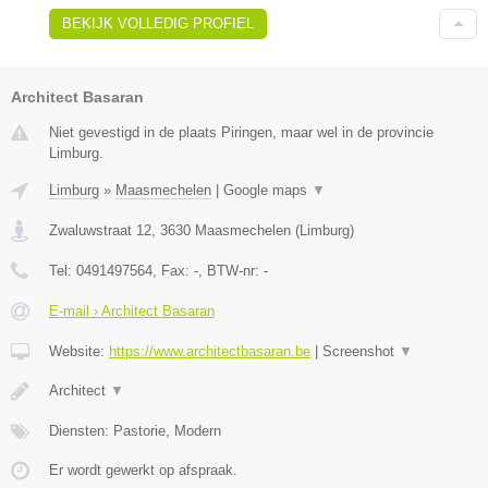
BEKIJK VOLLEDIG PROFIEL
Architect Basaran
Niet gevestigd in de plaats Piringen, maar wel in de provincie
Limburg.
Limburg
»
Maasmechelen
|
Google maps
▼
Zwaluwstraat 12
,
3630
Maasmechelen
(
Limburg
)
Tel:
0491497564
, Fax:
-
, BTW-nr:
-
E-mail › Architect Basaran
Website:
https://www.architectbasaran.be
|
Screenshot
▼
Architect
▼
Diensten: Pastorie, Modern
Er wordt gewerkt op afspraak.