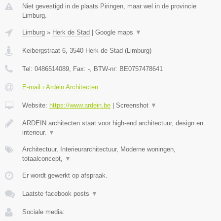
Niet gevestigd in de plaats Piringen, maar wel in de provincie
Limburg.
Limburg
»
Herk de Stad
|
Google maps
▼
Keibergstraat 6
,
3540
Herk de Stad
(
Limburg
)
Tel:
0486514089
, Fax:
-
, BTW-nr:
BE0757478641
E-mail › Ardein Architecten
Website:
https://www.ardein.be
|
Screenshot
▼
ARDEIN architecten staat voor high-end architectuur, design en
interieur.
▼
Architectuur, Interieurarchitectuur, Moderne woningen,
totaalconcept,
▼
Er wordt gewerkt op afspraak.
Laatste facebook posts
▼
Sociale media: