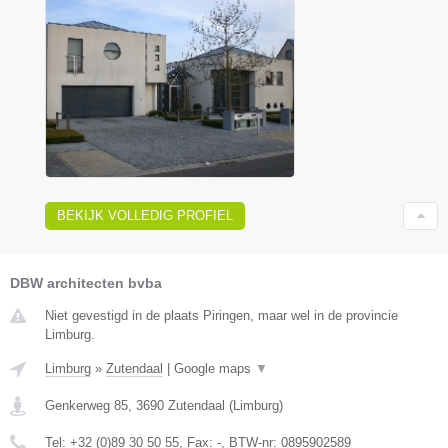
BEKIJK VOLLEDIG PROFIEL
DBW architecten bvba
Niet gevestigd in de plaats Piringen, maar wel in de provincie
Limburg.
Limburg
»
Zutendaal
|
Google maps
▼
Genkerweg 85
,
3690
Zutendaal
(
Limburg
)
Tel:
+32 (0)89 30 50 55
, Fax:
-
, BTW-nr:
0895902589