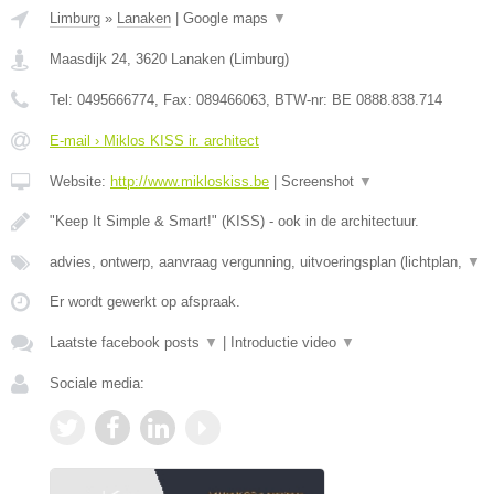
Limburg
»
Lanaken
|
Google maps
▼
Maasdijk 24
,
3620
Lanaken
(
Limburg
)
Tel:
0495666774
, Fax:
089466063
, BTW-nr:
BE 0888.838.714
E-mail › Miklos KISS ir. architect
Website:
http://www.mikloskiss.be
|
Screenshot
▼
"Keep It Simple & Smart!" (KISS) - ook in de architectuur.
advies, ontwerp, aanvraag vergunning, uitvoeringsplan (lichtplan,
▼
Er wordt gewerkt op afspraak.
Laatste facebook posts
▼
|
Introductie video
▼
Sociale media: