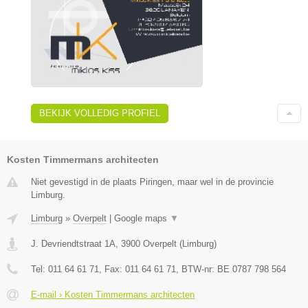
BEKIJK VOLLEDIG PROFIEL
Kosten Timmermans architecten
Niet gevestigd in de plaats Piringen, maar wel in de provincie
Limburg.
Limburg
»
Overpelt
|
Google maps
▼
J. Devriendtstraat 1A
,
3900
Overpelt
(
Limburg
)
Tel:
011 64 61 71
, Fax:
011 64 61 71
, BTW-nr:
BE 0787 798 564
E-mail › Kosten Timmermans architecten