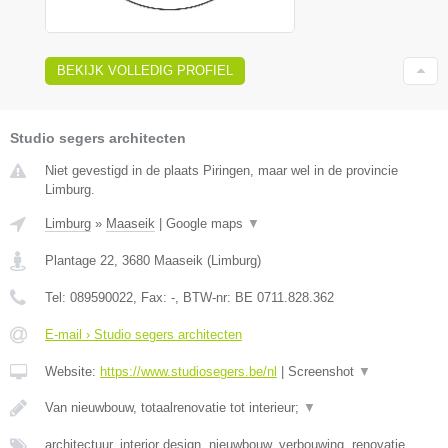
BEKIJK VOLLEDIG PROFIEL
Studio segers architecten
Niet gevestigd in de plaats Piringen, maar wel in de provincie
Limburg.
Limburg
»
Maaseik
|
Google maps
▼
Plantage 22
,
3680
Maaseik
(
Limburg
)
Tel:
089590022
, Fax:
-
, BTW-nr:
BE 0711.828.362
E-mail › Studio segers architecten
Website:
https://www.studiosegers.be/nl
|
Screenshot
▼
Van nieuwbouw, totaalrenovatie tot interieur;
▼
architectuur, interior design, nieuwbouw, verbouwing, renovatie,