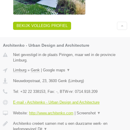
BEKIJK VOLLEDIG PROFIEL
Architenko - Urban Design and Architecture
Niet gevestigd in de plaats Piringen, maar wel in de provincie
Limburg.
Limburg
»
Genk
|
Google maps
▼
Nieuwdorpstraat, 23
,
3600
Genk
(
Limburg
)
Tel:
+32 22 338153
, Fax:
-
, BTW-nr:
0714.918.209
E-mail › Architenko - Urban Design and Architecture
Website:
http://www.architenko.com
|
Screenshot
▼
Architenko creëert samen met u een duurzame werk- en
leefomgeving! Dit
▼