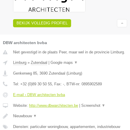
BEKIJK VOLLEDIG PROFIEL
DBW architecten bvba
Niet gevestigd in de plaats Peer, maar wel in de provincie Limburg.
Limburg
»
Zutendaal
|
Google maps
▼
Genkerweg 85
,
3690
Zutendaal
(
Limburg
)
Tel:
+32 (0)89 30 50 55
, Fax:
-
, BTW-nr:
0895902589
E-mail › DBW architecten bvba
Website:
http://www.dbwarchitecten.be
|
Screenshot
▼
Nieuwbouw
▼
Diensten: particulier woningbouw, appartementen, industriebouw