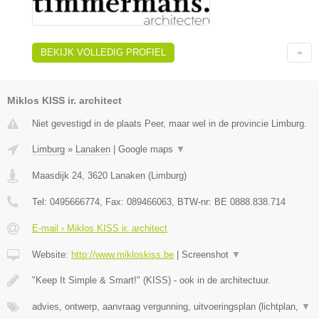
BEKIJK VOLLEDIG PROFIEL
Miklos KISS ir. architect
Niet gevestigd in de plaats Peer, maar wel in de provincie Limburg.
Limburg
»
Lanaken
|
Google maps
▼
Maasdijk 24
,
3620
Lanaken
(
Limburg
)
Tel:
0495666774
, Fax:
089466063
, BTW-nr:
BE 0888.838.714
E-mail › Miklos KISS ir. architect
Website:
http://www.mikloskiss.be
|
Screenshot
▼
"Keep It Simple & Smart!" (KISS) - ook in de architectuur.
advies, ontwerp, aanvraag vergunning, uitvoeringsplan (lichtplan,
▼