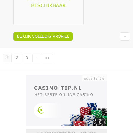
BEKIJK VOLLEDIG PROFIEL
1
2
3
»
»»