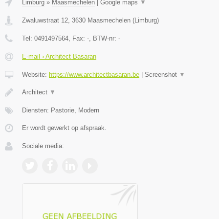
Limburg
»
Maasmechelen
|
Google maps
▼
Zwaluwstraat 12
,
3630
Maasmechelen
(
Limburg
)
Tel:
0491497564
, Fax:
-
, BTW-nr:
-
E-mail › Architect Basaran
Website:
https://www.architectbasaran.be
|
Screenshot
▼
Architect
▼
Diensten: Pastorie, Modern
Er wordt gewerkt op afspraak.
Sociale media: