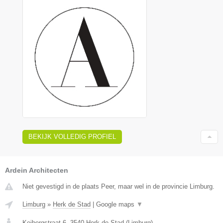
BEKIJK VOLLEDIG PROFIEL
Ardein Architecten
Niet gevestigd in de plaats Peer, maar wel in de provincie Limburg.
Limburg
»
Herk de Stad
|
Google maps
▼
Keibergstraat 6
,
3540
Herk de Stad
(
Limburg
)