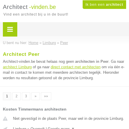
Ik ben een
architect
Architect
-vinden.be
Vind een architect bij u in de buurt!
U bent nu hier:
Home
»
Limburg
»
Peer
Architect Peer
Architect-vinden.be bevat helaas nog geen
architecten in Peer
. Ga naar
architect Limburg
of ga naar
direct contact met architecten
om via één e-
mail in contact te komen met meerdere architecten tegelijk. Hieronder
worden nu resultaten getoond uit de provincie Limburg.
1
2
3
»
»»
Kosten Timmermans architecten
Niet gevestigd in de plaats Peer, maar wel in de provincie Limburg.
Limburg
»
Overpelt
|
Google maps
▼