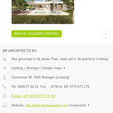
BEKIJK VOLLEDIG PROFIEL
DP ARCHITECTS BV
Niet gevestigd in de plaats Peer, maar wel in de provincie Limburg.
Limburg
»
Beringen
|
Google maps
▼
Voortstraat 88
,
3580
Beringen
(
Limburg
)
Tel:
0486/27.62.51
, Fax:
-
, BTW-nr:
BE 0774 673 276
E-mail › DP ARCHITECTS BV
Website:
http://www.dimitripauwels.be
|
Screenshot
▼