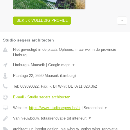
BEKIJK VOLLEDIG PROFIEL
Studio segers architecten
Niet gevestigd in de plaats Opheers, maar wel in de provincie
Limburg.
Limburg
»
Maaseik
|
Google maps
▼
Plantage 22
,
3680
Maaseik
(
Limburg
)
Tel:
089590022
, Fax:
-
, BTW-nr:
BE 0711.828.362
E-mail › Studio segers architecten
Website:
https://www.studiosegers.be/nl
|
Screenshot
▼
Van nieuwbouw, totaalrenovatie tot interieur;
▼
architectuur, interior design, nieuwbouw, verbouwing, renovatie,