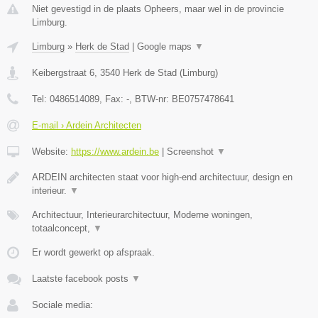
Niet gevestigd in de plaats Opheers, maar wel in de provincie
Limburg.
Limburg
»
Herk de Stad
|
Google maps
▼
Keibergstraat 6
,
3540
Herk de Stad
(
Limburg
)
Tel:
0486514089
, Fax:
-
, BTW-nr:
BE0757478641
E-mail › Ardein Architecten
Website:
https://www.ardein.be
|
Screenshot
▼
ARDEIN architecten staat voor high-end architectuur, design en
interieur.
▼
Architectuur, Interieurarchitectuur, Moderne woningen,
totaalconcept,
▼
Er wordt gewerkt op afspraak.
Laatste facebook posts
▼
Sociale media: