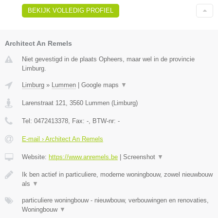
BEKIJK VOLLEDIG PROFIEL
Architect An Remels
Niet gevestigd in de plaats Opheers, maar wel in de provincie
Limburg.
Limburg
»
Lummen
|
Google maps
▼
Larenstraat 121
,
3560
Lummen
(
Limburg
)
Tel:
0472413378
, Fax:
-
, BTW-nr:
-
E-mail › Architect An Remels
Website:
https://www.anremels.be
|
Screenshot
▼
Ik ben actief in particuliere, moderne woningbouw, zowel nieuwbouw
als
▼
particuliere woningbouw - nieuwbouw, verbouwingen en renovaties,
Woningbouw
▼