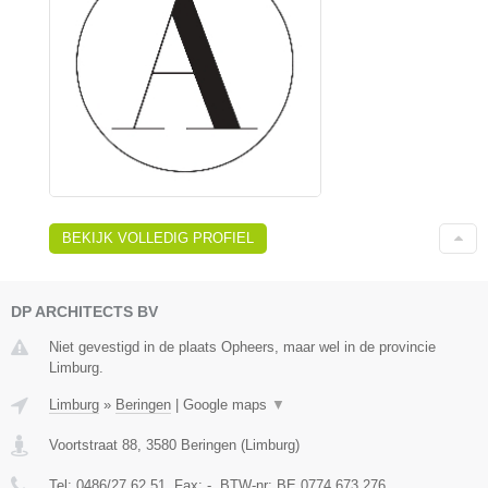
BEKIJK VOLLEDIG PROFIEL
DP ARCHITECTS BV
Niet gevestigd in de plaats Opheers, maar wel in de provincie
Limburg.
Limburg
»
Beringen
|
Google maps
▼
Voortstraat 88
,
3580
Beringen
(
Limburg
)
Tel:
0486/27.62.51
, Fax:
-
, BTW-nr:
BE 0774 673 276