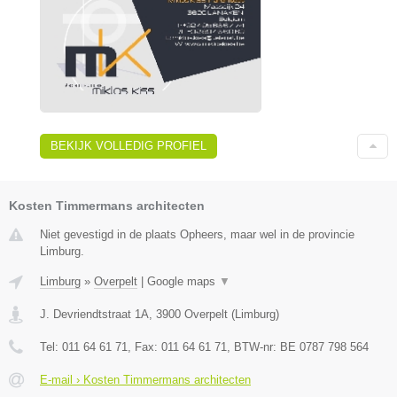
BEKIJK VOLLEDIG PROFIEL
Kosten Timmermans architecten
Niet gevestigd in de plaats Opheers, maar wel in de provincie
Limburg.
Limburg
»
Overpelt
|
Google maps
▼
J. Devriendtstraat 1A
,
3900
Overpelt
(
Limburg
)
Tel:
011 64 61 71
, Fax:
011 64 61 71
, BTW-nr:
BE 0787 798 564
E-mail › Kosten Timmermans architecten