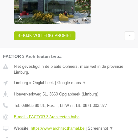
BEKIJK VOLLEDIG PROFIEL
FACTOR 3 Architecten bvba
Niet gevestigd in de plaats Opheers, maar wel in de provincie
Limburg.
Limburg
»
Opglabbeek
|
Google maps
▼
Hoeverkerkweg 51
,
3660
Opglabbeek
(
Limburg
)
Tel:
089/85 80 81
, Fax:
-
, BTW-nr:
BE 0871.003.877
E-mail › FACTOR 3 Architecten bvba
Website:
https://www.architecthamal.be
|
Screenshot
▼