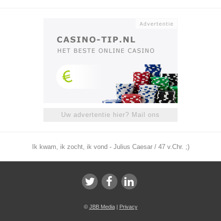
Uw advertentie hier? Mail ons
Ik kwam, ik zocht, ik vond - Julius Caesar / 47 v.Chr. ;)
©
JBB Media
|
Privacy