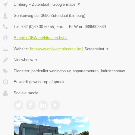
Limburg
»
Zutendaal
|
Google maps
▼
Genkerweg 85
,
3690
Zutendaal
(
Limburg
)
Tel:
+32 (0)89 30 50 55
, Fax:
-
, BTW-nr:
0895902589
E-mail › DBW architecten bvba
Website:
http://www.dbwarchitecten.be
|
Screenshot
▼
Nieuwbouw
▼
Diensten: particulier woningbouw, appartementen, industriebouw
Er wordt gewerkt op afspraak.
Sociale media: