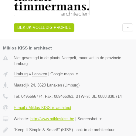
BEKIJK VOLLEDIG PROFIEL
Miklos KISS ir. architect
Niet gevestigd in de plaats Neerpelt, maar wel in de provincie
Limburg.
Limburg
»
Lanaken
|
Google maps
▼
Maasdijk 24
,
3620
Lanaken
(
Limburg
)
Tel:
0495666774
, Fax:
089466063
, BTW-nr:
BE 0888.838.714
E-mail › Miklos KISS ir. architect
Website:
http://www.mikloskiss.be
|
Screenshot
▼
"Keep It Simple & Smart!" (KISS) - ook in de architectuur.