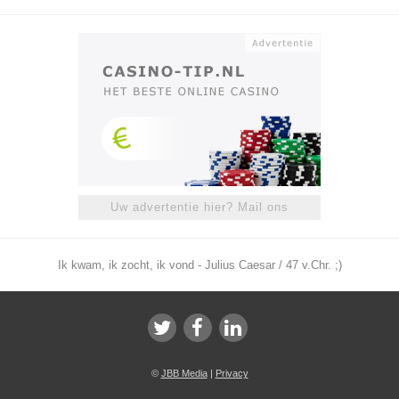
Uw advertentie hier? Mail ons
Ik kwam, ik zocht, ik vond - Julius Caesar / 47 v.Chr. ;)
©
JBB Media
|
Privacy