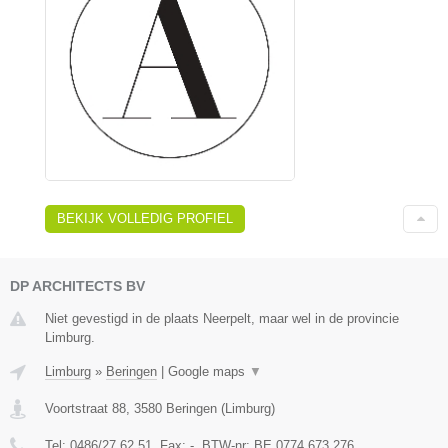
BEKIJK VOLLEDIG PROFIEL
DP ARCHITECTS BV
Niet gevestigd in de plaats Neerpelt, maar wel in de provincie
Limburg.
Limburg
»
Beringen
|
Google maps
▼
Voortstraat 88
,
3580
Beringen
(
Limburg
)
Tel:
0486/27.62.51
, Fax:
-
, BTW-nr:
BE 0774 673 276