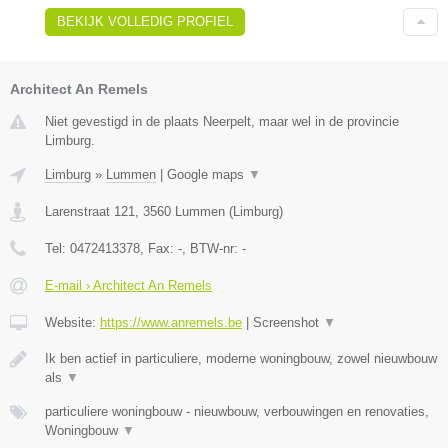
BEKIJK VOLLEDIG PROFIEL
Architect An Remels
Niet gevestigd in de plaats Neerpelt, maar wel in de provincie
Limburg.
Limburg
»
Lummen
|
Google maps
▼
Larenstraat 121
,
3560
Lummen
(
Limburg
)
Tel:
0472413378
, Fax:
-
, BTW-nr:
-
E-mail › Architect An Remels
Website:
https://www.anremels.be
|
Screenshot
▼
Ik ben actief in particuliere, moderne woningbouw, zowel nieuwbouw
als
▼
particuliere woningbouw - nieuwbouw, verbouwingen en renovaties,
Woningbouw
▼