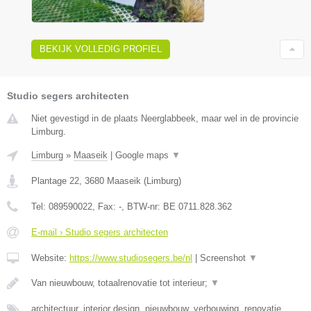
BEKIJK VOLLEDIG PROFIEL
Studio segers architecten
Niet gevestigd in de plaats Neerglabbeek, maar wel in de provincie
Limburg.
Limburg
»
Maaseik
|
Google maps
▼
Plantage 22
,
3680
Maaseik
(
Limburg
)
Tel:
089590022
, Fax:
-
, BTW-nr:
BE 0711.828.362
E-mail › Studio segers architecten
Website:
https://www.studiosegers.be/nl
|
Screenshot
▼
Van nieuwbouw, totaalrenovatie tot interieur;
▼
architectuur, interior design, nieuwbouw, verbouwing, renovatie,