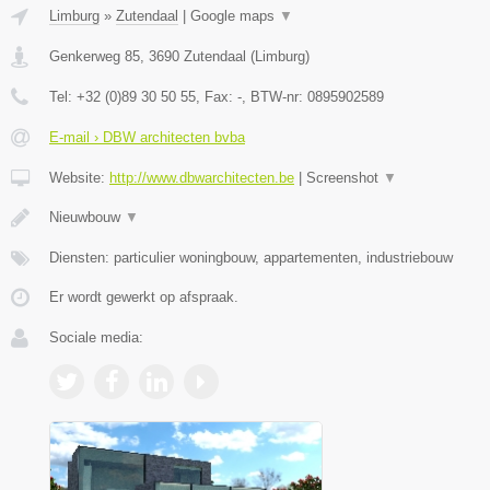
Limburg
»
Zutendaal
|
Google maps
▼
Genkerweg 85
,
3690
Zutendaal
(
Limburg
)
Tel:
+32 (0)89 30 50 55
, Fax:
-
, BTW-nr:
0895902589
E-mail › DBW architecten bvba
Website:
http://www.dbwarchitecten.be
|
Screenshot
▼
Nieuwbouw
▼
Diensten: particulier woningbouw, appartementen, industriebouw
Er wordt gewerkt op afspraak.
Sociale media: