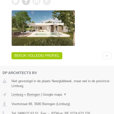
BEKIJK VOLLEDIG PROFIEL
DP ARCHITECTS BV
Niet gevestigd in de plaats Neerglabbeek, maar wel in de provincie
Limburg.
Limburg
»
Beringen
|
Google maps
▼
Voortstraat 88
,
3580
Beringen
(
Limburg
)
Tel:
0486/27.62.51
, Fax:
-
, BTW-nr:
BE 0774 673 276