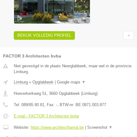
BEKIJK VOLLEDIG PROFIEL
FACTOR 3 Architecten bvba
Niet gevestigd in de plaats Neerglabbeek, maar wel in de provincie
Limburg.
Limburg
»
Opglabbeek
|
Google maps
▼
Hoeverkerkweg 51
,
3660
Opglabbeek
(
Limburg
)
Tel:
089/85 80 81
, Fax:
-
, BTW-nr:
BE 0871.003.877
E-mail › FACTOR 3 Architecten bvba
Website:
https://www.architecthamal.be
|
Screenshot
▼