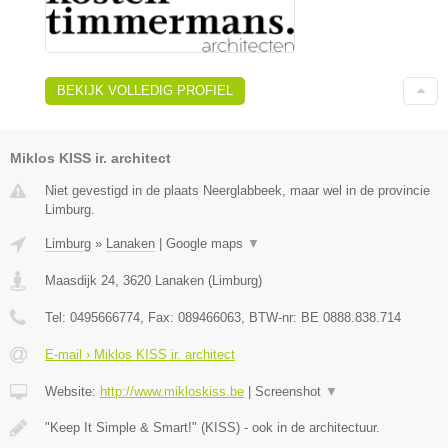
BEKIJK VOLLEDIG PROFIEL
Miklos KISS ir. architect
Niet gevestigd in de plaats Neerglabbeek, maar wel in de provincie
Limburg.
Limburg
»
Lanaken
|
Google maps
▼
Maasdijk 24
,
3620
Lanaken
(
Limburg
)
Tel:
0495666774
, Fax:
089466063
, BTW-nr:
BE 0888.838.714
E-mail › Miklos KISS ir. architect
Website:
http://www.mikloskiss.be
|
Screenshot
▼
"Keep It Simple & Smart!" (KISS) - ook in de architectuur.