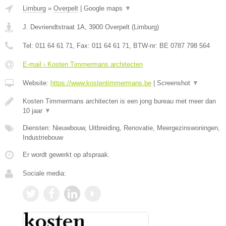
Limburg
»
Overpelt
|
Google maps
▼
J. Devriendtstraat 1A
,
3900
Overpelt
(
Limburg
)
Tel:
011 64 61 71
, Fax:
011 64 61 71
, BTW-nr:
BE 0787 798 564
E-mail › Kosten Timmermans architecten
Website:
https://www.kostentimmermans.be
|
Screenshot
▼
Kosten Timmermans architecten is een jong bureau met meer dan
10 jaar
▼
Diensten: Nieuwbouw, Uitbreiding, Renovatie, Meergezinswoningen,
Industriebouw
Er wordt gewerkt op afspraak.
Sociale media: