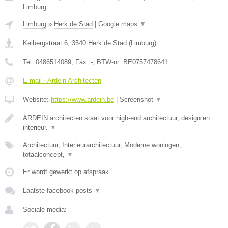
Limburg.
Limburg
»
Herk de Stad
|
Google maps
▼
Keibergstraat 6
,
3540
Herk de Stad
(
Limburg
)
Tel:
0486514089
, Fax:
-
, BTW-nr:
BE0757478641
E-mail › Ardein Architecten
Website:
https://www.ardein.be
|
Screenshot
▼
ARDEIN architecten staat voor high-end architectuur, design en
interieur.
▼
Architectuur, Interieurarchitectuur, Moderne woningen,
totaalconcept,
▼
Er wordt gewerkt op afspraak.
Laatste facebook posts
▼
Sociale media: