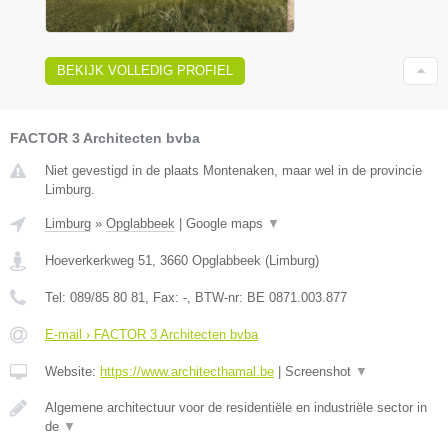
BEKIJK VOLLEDIG PROFIEL
FACTOR 3 Architecten bvba
Niet gevestigd in de plaats Montenaken, maar wel in de provincie
Limburg.
Limburg
»
Opglabbeek
|
Google maps
▼
Hoeverkerkweg 51
,
3660
Opglabbeek
(
Limburg
)
Tel:
089/85 80 81
, Fax:
-
, BTW-nr:
BE 0871.003.877
E-mail › FACTOR 3 Architecten bvba
Website:
https://www.architecthamal.be
|
Screenshot
▼
Algemene architectuur voor de residentiële en industriële sector in
de
▼