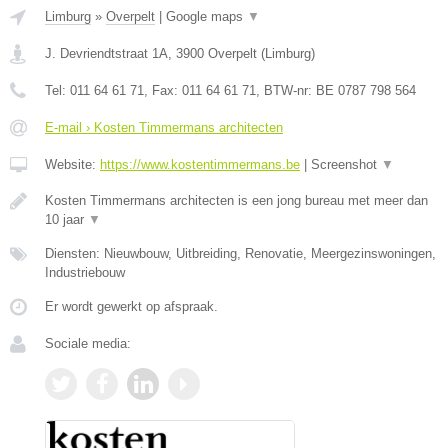
Limburg
»
Overpelt
|
Google maps
▼
J. Devriendtstraat 1A
,
3900
Overpelt
(
Limburg
)
Tel:
011 64 61 71
, Fax:
011 64 61 71
, BTW-nr:
BE 0787 798 564
E-mail › Kosten Timmermans architecten
Website:
https://www.kostentimmermans.be
|
Screenshot
▼
Kosten Timmermans architecten is een jong bureau met meer dan
10 jaar
▼
Diensten: Nieuwbouw, Uitbreiding, Renovatie, Meergezinswoningen,
Industriebouw
Er wordt gewerkt op afspraak.
Sociale media: