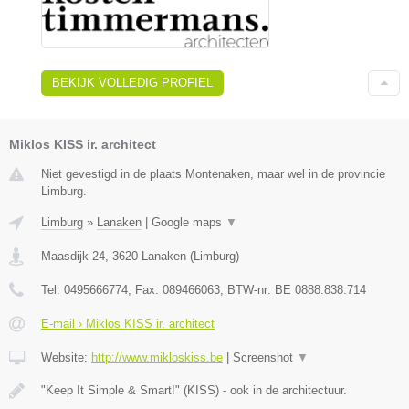
BEKIJK VOLLEDIG PROFIEL
Miklos KISS ir. architect
Niet gevestigd in de plaats Montenaken, maar wel in de provincie
Limburg.
Limburg
»
Lanaken
|
Google maps
▼
Maasdijk 24
,
3620
Lanaken
(
Limburg
)
Tel:
0495666774
, Fax:
089466063
, BTW-nr:
BE 0888.838.714
E-mail › Miklos KISS ir. architect
Website:
http://www.mikloskiss.be
|
Screenshot
▼
"Keep It Simple & Smart!" (KISS) - ook in de architectuur.