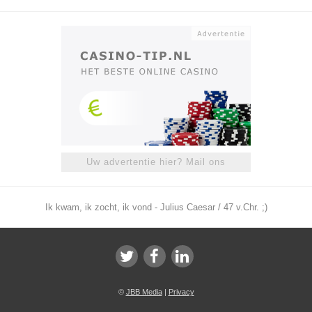
Uw advertentie hier? Mail ons
Ik kwam, ik zocht, ik vond - Julius Caesar / 47 v.Chr. ;)
©
JBB Media
|
Privacy