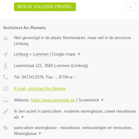
BEKIJK VOLLEDIG PROFIEL
Architect An Remels
Niet gevestigd in de plaats Montenaken, maar wel in de provincie
Limburg.
Limburg
»
Lummen
|
Google maps
▼
Larenstraat 121
,
3560
Lummen
(
Limburg
)
Tel:
0472413378
, Fax:
-
, BTW-nr:
-
E-mail › Architect An Remels
Website:
https://www.anremels.be
|
Screenshot
▼
Ik ben actief in particuliere, moderne woningbouw, zowel nieuwbouw
als
▼
particuliere woningbouw - nieuwbouw, verbouwingen en renovaties,
Woningbouw
▼