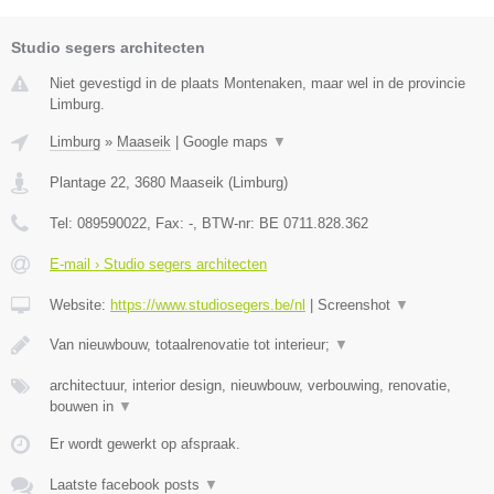
Studio segers architecten
Niet gevestigd in de plaats Montenaken, maar wel in de provincie
Limburg.
Limburg
»
Maaseik
|
Google maps
▼
Plantage 22
,
3680
Maaseik
(
Limburg
)
Tel:
089590022
, Fax:
-
, BTW-nr:
BE 0711.828.362
E-mail › Studio segers architecten
Website:
https://www.studiosegers.be/nl
|
Screenshot
▼
Van nieuwbouw, totaalrenovatie tot interieur;
▼
architectuur, interior design, nieuwbouw, verbouwing, renovatie,
bouwen in
▼
Er wordt gewerkt op afspraak.
Laatste facebook posts
▼