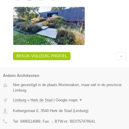
BEKIJK VOLLEDIG PROFIEL
Ardein Architecten
Niet gevestigd in de plaats Montenaken, maar wel in de provincie
Limburg.
Limburg
»
Herk de Stad
|
Google maps
▼
Keibergstraat 6
,
3540
Herk de Stad
(
Limburg
)
Tel:
0486514089
, Fax:
-
, BTW-nr:
BE0757478641