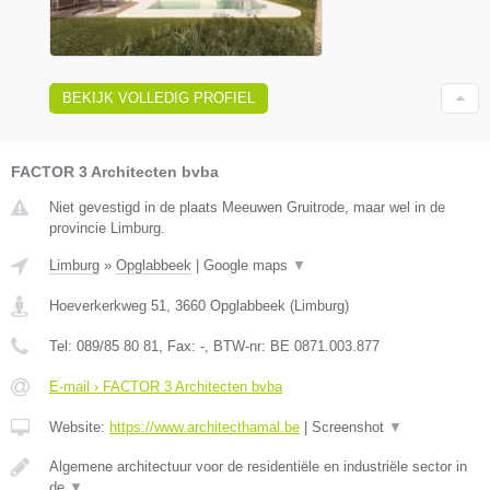
BEKIJK VOLLEDIG PROFIEL
FACTOR 3 Architecten bvba
Niet gevestigd in de plaats Meeuwen Gruitrode, maar wel in de
provincie Limburg.
Limburg
»
Opglabbeek
|
Google maps
▼
Hoeverkerkweg 51
,
3660
Opglabbeek
(
Limburg
)
Tel:
089/85 80 81
, Fax:
-
, BTW-nr:
BE 0871.003.877
E-mail › FACTOR 3 Architecten bvba
Website:
https://www.architecthamal.be
|
Screenshot
▼
Algemene architectuur voor de residentiële en industriële sector in
de
▼