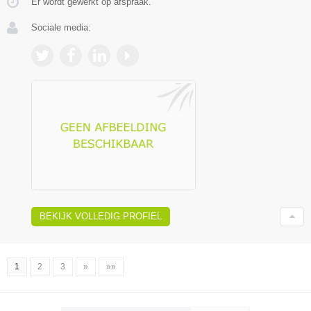
Er wordt gewerkt op afspraak.
Sociale media:
BEKIJK VOLLEDIG PROFIEL
1
2
3
»
»»