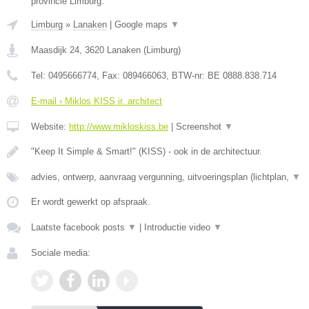
provincie Limburg.
Limburg
»
Lanaken
|
Google maps
▼
Maasdijk 24
,
3620
Lanaken
(
Limburg
)
Tel:
0495666774
, Fax:
089466063
, BTW-nr:
BE 0888.838.714
E-mail › Miklos KISS ir. architect
Website:
http://www.mikloskiss.be
|
Screenshot
▼
"Keep It Simple & Smart!" (KISS) - ook in de architectuur.
advies, ontwerp, aanvraag vergunning, uitvoeringsplan (lichtplan,
▼
Er wordt gewerkt op afspraak.
Laatste facebook posts
▼
|
Introductie video
▼
Sociale media: