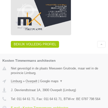
BEKIJK VOLLEDIG PROFIEL
Kosten Timmermans architecten
Niet gevestigd in de plaats Meeuwen Gruitrode, maar wel in de
provincie Limburg.
Limburg
»
Overpelt
|
Google maps
▼
J. Devriendtstraat 1A
,
3900
Overpelt
(
Limburg
)
Tel:
011 64 61 71
, Fax:
011 64 61 71
, BTW-nr:
BE 0787 798 564
E-mail › Kosten Timmermans architecten