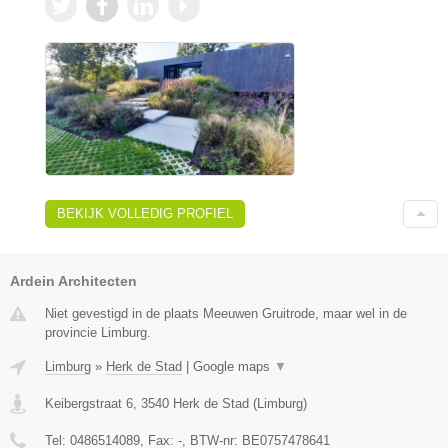
BEKIJK VOLLEDIG PROFIEL
Ardein Architecten
Niet gevestigd in de plaats Meeuwen Gruitrode, maar wel in de
provincie Limburg.
Limburg
»
Herk de Stad
|
Google maps
▼
Keibergstraat 6
,
3540
Herk de Stad
(
Limburg
)
Tel:
0486514089
, Fax:
-
, BTW-nr:
BE0757478641