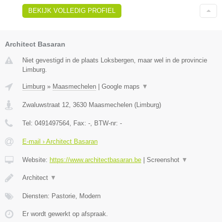
BEKIJK VOLLEDIG PROFIEL
Architect Basaran
Niet gevestigd in de plaats Loksbergen, maar wel in de provincie
Limburg.
Limburg
»
Maasmechelen
|
Google maps
▼
Zwaluwstraat 12
,
3630
Maasmechelen
(
Limburg
)
Tel:
0491497564
, Fax:
-
, BTW-nr:
-
E-mail › Architect Basaran
Website:
https://www.architectbasaran.be
|
Screenshot
▼
Architect
▼
Diensten: Pastorie, Modern
Er wordt gewerkt op afspraak.