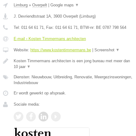
Limburg
»
Overpelt
|
Google maps
▼
J. Devriendtstraat 1A
,
3900
Overpelt
(
Limburg
)
Tel:
011 64 61 71
, Fax:
011 64 61 71
, BTW-nr:
BE 0787 798 564
E-mail › Kosten Timmermans architecten
Website:
https://www.kostentimmermans.be
|
Screenshot
▼
Kosten Timmermans architecten is een jong bureau met meer dan
10 jaar
▼
Diensten: Nieuwbouw, Uitbreiding, Renovatie, Meergezinswoningen,
Industriebouw
Er wordt gewerkt op afspraak.
Sociale media: