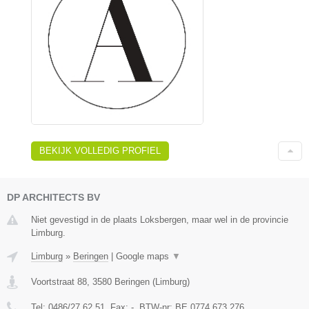
BEKIJK VOLLEDIG PROFIEL
DP ARCHITECTS BV
Niet gevestigd in de plaats Loksbergen, maar wel in de provincie
Limburg.
Limburg
»
Beringen
|
Google maps
▼
Voortstraat 88
,
3580
Beringen
(
Limburg
)
Tel:
0486/27.62.51
, Fax:
-
, BTW-nr:
BE 0774 673 276