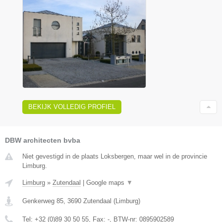
BEKIJK VOLLEDIG PROFIEL
DBW architecten bvba
Niet gevestigd in de plaats Loksbergen, maar wel in de provincie
Limburg.
Limburg
»
Zutendaal
|
Google maps
▼
Genkerweg 85
,
3690
Zutendaal
(
Limburg
)
Tel:
+32 (0)89 30 50 55
, Fax:
-
, BTW-nr:
0895902589