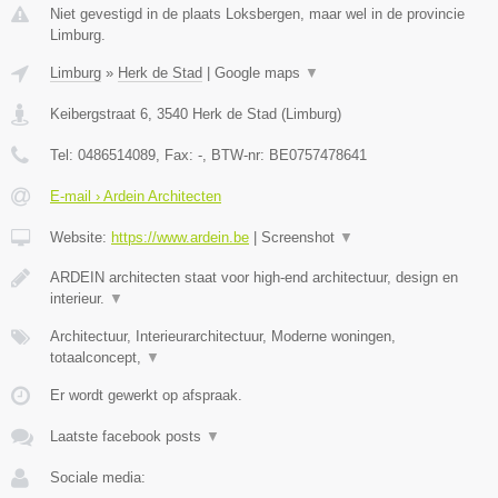
Niet gevestigd in de plaats Loksbergen, maar wel in de provincie
Limburg.
Limburg
»
Herk de Stad
|
Google maps
▼
Keibergstraat 6
,
3540
Herk de Stad
(
Limburg
)
Tel:
0486514089
, Fax:
-
, BTW-nr:
BE0757478641
E-mail › Ardein Architecten
Website:
https://www.ardein.be
|
Screenshot
▼
ARDEIN architecten staat voor high-end architectuur, design en
interieur.
▼
Architectuur, Interieurarchitectuur, Moderne woningen,
totaalconcept,
▼
Er wordt gewerkt op afspraak.
Laatste facebook posts
▼
Sociale media: