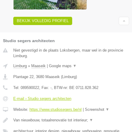
BEKIJK VOLLEDIG PROFIEL
Studio segers architecten
Niet gevestigd in de plaats Loksbergen, maar wel in de provincie
Limburg.
Limburg
»
Maaseik
|
Google maps
▼
Plantage 22
,
3680
Maaseik
(
Limburg
)
Tel:
089590022
, Fax:
-
, BTW-nr:
BE 0711.828.362
E-mail › Studio segers architecten
Website:
https://www.studiosegers.be/nl
|
Screenshot
▼
Van nieuwbouw, totaalrenovatie tot interieur;
▼
architectuur, interior design, nieuwbouw, verbouwing, renovatie,