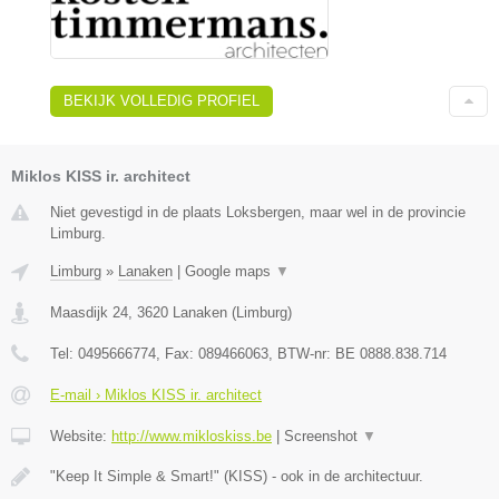
BEKIJK VOLLEDIG PROFIEL
Miklos KISS ir. architect
Niet gevestigd in de plaats Loksbergen, maar wel in de provincie
Limburg.
Limburg
»
Lanaken
|
Google maps
▼
Maasdijk 24
,
3620
Lanaken
(
Limburg
)
Tel:
0495666774
, Fax:
089466063
, BTW-nr:
BE 0888.838.714
E-mail › Miklos KISS ir. architect
Website:
http://www.mikloskiss.be
|
Screenshot
▼
"Keep It Simple & Smart!" (KISS) - ook in de architectuur.