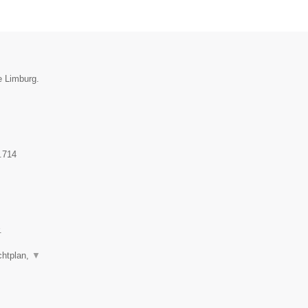
e Limburg.
.714
.
chtplan,
▼