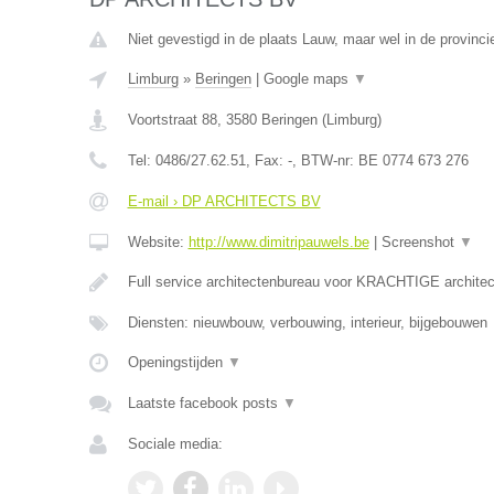
Niet gevestigd in de plaats Lauw, maar wel in de provinci
Limburg
»
Beringen
|
Google maps
▼
Voortstraat 88
,
3580
Beringen
(
Limburg
)
Tel:
0486/27.62.51
, Fax:
-
, BTW-nr:
BE 0774 673 276
E-mail › DP ARCHITECTS BV
Website:
http://www.dimitripauwels.be
|
Screenshot
▼
Full service architectenbureau voor KRACHTIGE architec
Diensten: nieuwbouw, verbouwing, interieur, bijgebouwen
Openingstijden
▼
Laatste facebook posts
▼
Sociale media: