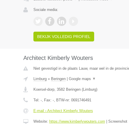
Sociale media:
BEKIJK VOLLEDIG PROFIEL
Architect Kimberly Wouters
Niet gevestigd in de plaats Lauw, maar wel in de provinci
Limburg
»
Beringen
|
Google maps
▼
Koersel-dorp
,
3582
Beringen
(
Limburg
)
Tel:
-
, Fax:
-
, BTW-nr:
0691746491
E-mail › Architect Kimberly Wouters
Website:
https://www.kimberlywouters.com
|
Screenshot