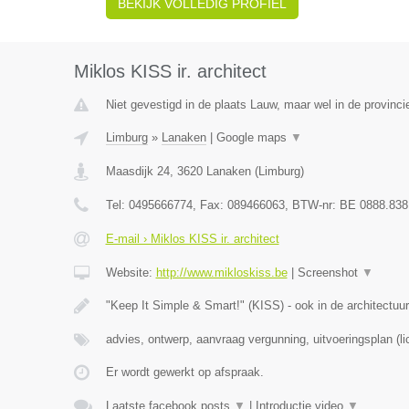
BEKIJK VOLLEDIG PROFIEL
Miklos KISS ir. architect
Niet gevestigd in de plaats Lauw, maar wel in de provinci
Limburg
»
Lanaken
|
Google maps
▼
Maasdijk 24
,
3620
Lanaken
(
Limburg
)
Tel:
0495666774
, Fax:
089466063
, BTW-nr:
BE 0888.838
E-mail › Miklos KISS ir. architect
Website:
http://www.mikloskiss.be
|
Screenshot
▼
"Keep It Simple & Smart!" (KISS) - ook in de architectuur
advies, ontwerp, aanvraag vergunning, uitvoeringsplan (li
Er wordt gewerkt op afspraak.
Laatste facebook posts
▼
|
Introductie video
▼