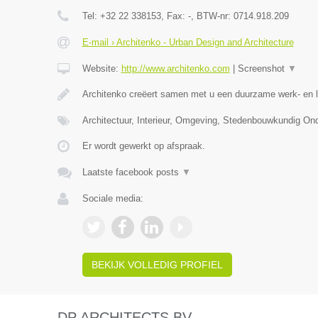
Tel:
+32 22 338153
, Fax:
-
, BTW-nr:
0714.918.209
E-mail › Architenko - Urban Design and Architecture
Website:
http://www.architenko.com
|
Screenshot
▼
Architenko creëert samen met u een duurzame werk- en 
Architectuur, Interieur, Omgeving, Stedenbouwkundig O
Er wordt gewerkt op afspraak.
Laatste facebook posts
▼
Sociale media:
BEKIJK VOLLEDIG PROFIEL
DP ARCHITECTS BV