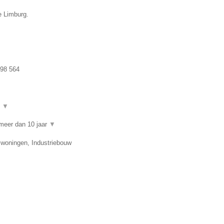
e Limburg.
98 564
t
▼
meer dan 10 jaar
▼
swoningen, Industriebouw