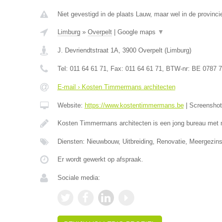
Niet gevestigd in de plaats Lauw, maar wel in de provinci
Limburg
»
Overpelt
|
Google maps
▼
J. Devriendtstraat 1A
,
3900
Overpelt
(
Limburg
)
Tel:
011 64 61 71
, Fax:
011 64 61 71
, BTW-nr:
BE 0787 7
E-mail › Kosten Timmermans architecten
Website:
https://www.kostentimmermans.be
|
Screensho
Kosten Timmermans architecten is een jong bureau met 
Diensten: Nieuwbouw, Uitbreiding, Renovatie, Meergezin
Er wordt gewerkt op afspraak.
Sociale media: