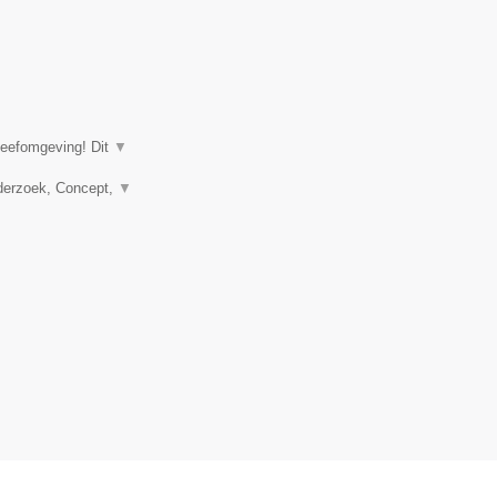
leefomgeving! Dit
▼
nderzoek, Concept,
▼