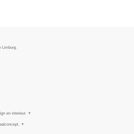
e Limburg.
gn en interieur.
▼
taalconcept,
▼