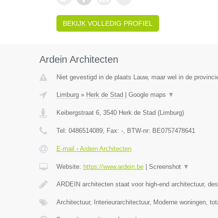
BEKIJK VOLLEDIG PROFIEL
Ardein Architecten
Niet gevestigd in de plaats Lauw, maar wel in de provinci
Limburg
»
Herk de Stad
|
Google maps
▼
Keibergstraat 6
,
3540
Herk de Stad
(
Limburg
)
Tel:
0486514089
, Fax:
-
, BTW-nr:
BE0757478641
E-mail › Ardein Architecten
Website:
https://www.ardein.be
|
Screenshot
▼
ARDEIN architecten staat voor high-end architectuur, desi
Architectuur, Interieurarchitectuur, Moderne woningen, to