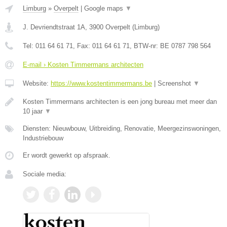
Limburg
»
Overpelt
|
Google maps
▼
J. Devriendtstraat 1A
,
3900
Overpelt
(
Limburg
)
Tel:
011 64 61 71
, Fax:
011 64 61 71
, BTW-nr:
BE 0787 798 564
E-mail › Kosten Timmermans architecten
Website:
https://www.kostentimmermans.be
|
Screenshot
▼
Kosten Timmermans architecten is een jong bureau met meer dan
10 jaar
▼
Diensten: Nieuwbouw, Uitbreiding, Renovatie, Meergezinswoningen,
Industriebouw
Er wordt gewerkt op afspraak.
Sociale media: