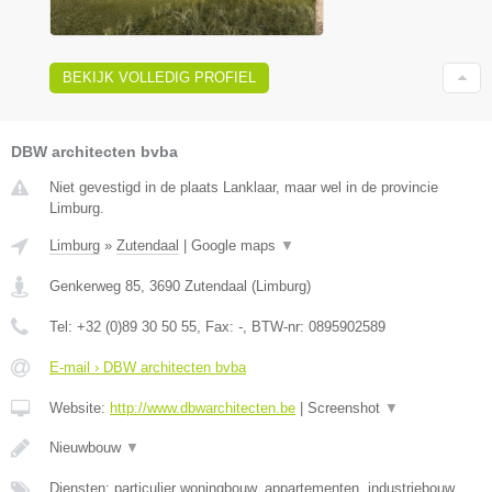
BEKIJK VOLLEDIG PROFIEL
DBW architecten bvba
Niet gevestigd in de plaats Lanklaar, maar wel in de provincie
Limburg.
Limburg
»
Zutendaal
|
Google maps
▼
Genkerweg 85
,
3690
Zutendaal
(
Limburg
)
Tel:
+32 (0)89 30 50 55
, Fax:
-
, BTW-nr:
0895902589
E-mail › DBW architecten bvba
Website:
http://www.dbwarchitecten.be
|
Screenshot
▼
Nieuwbouw
▼
Diensten: particulier woningbouw, appartementen, industriebouw