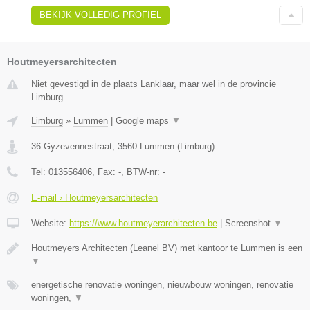
BEKIJK VOLLEDIG PROFIEL
Houtmeyersarchitecten
Niet gevestigd in de plaats Lanklaar, maar wel in de provincie
Limburg.
Limburg
»
Lummen
|
Google maps
▼
36 Gyzevennestraat
,
3560
Lummen
(
Limburg
)
Tel:
013556406
, Fax:
-
, BTW-nr:
-
E-mail › Houtmeyersarchitecten
Website:
https://www.houtmeyerarchitecten.be
|
Screenshot
▼
Houtmeyers Architecten (Leanel BV) met kantoor te Lummen is een
▼
energetische renovatie woningen, nieuwbouw woningen, renovatie
woningen,
▼