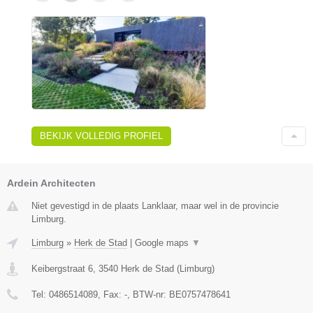
BEKIJK VOLLEDIG PROFIEL
Ardein Architecten
Niet gevestigd in de plaats Lanklaar, maar wel in de provincie
Limburg.
Limburg
»
Herk de Stad
|
Google maps
▼
Keibergstraat 6
,
3540
Herk de Stad
(
Limburg
)
Tel:
0486514089
, Fax:
-
, BTW-nr:
BE0757478641