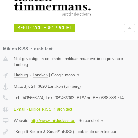
BEKIJK VOLLEDIG PROFIEL
Miklos KISS ir. architect
Niet gevestigd in de plaats Lanklaar, maar wel in de provincie
Limburg.
Limburg
»
Lanaken
|
Google maps
▼
Maasdijk 24
,
3620
Lanaken
(
Limburg
)
Tel:
0495666774
, Fax:
089466063
, BTW-nr:
BE 0888.838.714
E-mail › Miklos KISS ir. architect
Website:
http://www.mikloskiss.be
|
Screenshot
▼
"Keep It Simple & Smart!" (KISS) - ook in de architectuur.