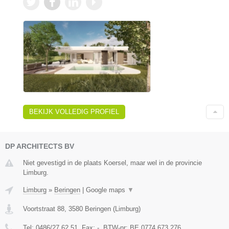
BEKIJK VOLLEDIG PROFIEL
DP ARCHITECTS BV
Niet gevestigd in de plaats Koersel, maar wel in de provincie
Limburg.
Limburg
»
Beringen
|
Google maps
▼
Voortstraat 88
,
3580
Beringen
(
Limburg
)
Tel:
0486/27.62.51
, Fax:
-
, BTW-nr:
BE 0774 673 276