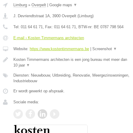
Limburg
»
Overpelt
|
Google maps
▼
J. Devriendtstraat 1A
,
3900
Overpelt
(
Limburg
)
Tel:
011 64 61 71
, Fax:
011 64 61 71
, BTW-nr:
BE 0787 798 564
E-mail › Kosten Timmermans architecten
Website:
https://www.kostentimmermans.be
|
Screenshot
▼
Kosten Timmermans architecten is een jong bureau met meer dan
10 jaar
▼
Diensten: Nieuwbouw, Uitbreiding, Renovatie, Meergezinswoningen,
Industriebouw
Er wordt gewerkt op afspraak.
Sociale media: