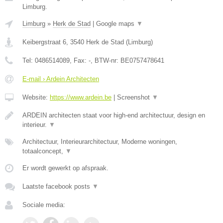
Limburg.
Limburg
»
Herk de Stad
|
Google maps
▼
Keibergstraat 6
,
3540
Herk de Stad
(
Limburg
)
Tel:
0486514089
, Fax:
-
, BTW-nr:
BE0757478641
E-mail › Ardein Architecten
Website:
https://www.ardein.be
|
Screenshot
▼
ARDEIN architecten staat voor high-end architectuur, design en
interieur.
▼
Architectuur, Interieurarchitectuur, Moderne woningen,
totaalconcept,
▼
Er wordt gewerkt op afspraak.
Laatste facebook posts
▼
Sociale media: