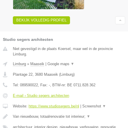
BEKIJK VOLLEDIG PROFIEL
Studio segers architecten
Niet gevestigd in de plaats Koersel, maar wel in de provincie
Limburg.
Limburg
»
Maaseik
|
Google maps
▼
Plantage 22
,
3680
Maaseik
(
Limburg
)
Tel:
089590022
, Fax:
-
, BTW-nr:
BE 0711.828.362
E-mail › Studio segers architecten
Website:
https://www.studiosegers.be/nl
|
Screenshot
▼
Van nieuwbouw, totaalrenovatie tot interieur;
▼
architectuur, interior design, nieuwbouw, verbouwing, renovatie,