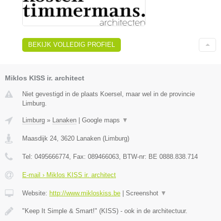
BEKIJK VOLLEDIG PROFIEL
Miklos KISS ir. architect
Niet gevestigd in de plaats Koersel, maar wel in de provincie
Limburg.
Limburg
»
Lanaken
|
Google maps
▼
Maasdijk 24
,
3620
Lanaken
(
Limburg
)
Tel:
0495666774
, Fax:
089466063
, BTW-nr:
BE 0888.838.714
E-mail › Miklos KISS ir. architect
Website:
http://www.mikloskiss.be
|
Screenshot
▼
"Keep It Simple & Smart!" (KISS) - ook in de architectuur.