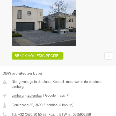
BEKIJK VOLLEDIG PROFIEL
DBW architecten bvba
Niet gevestigd in de plaats Koersel, maar wel in de provincie
Limburg.
Limburg
»
Zutendaal
|
Google maps
▼
Genkerweg 85
,
3690
Zutendaal
(
Limburg
)
Tel:
+32 (0)89 30 50 55
, Fax:
-
, BTW-nr:
0895902589