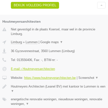
BEKIJK VOLLEDIG PROFIEL
Houtmeyersarchitecten
Niet gevestigd in de plaats Koersel, maar wel in de provincie
Limburg.
Limburg
»
Lummen
|
Google maps
▼
36 Gyzevennestraat
,
3560
Lummen
(
Limburg
)
Tel:
013556406
, Fax:
-
, BTW-nr:
-
E-mail › Houtmeyersarchitecten
Website:
https://www.houtmeyerarchitecten.be
|
Screenshot
▼
Houtmeyers Architecten (Leanel BV) met kantoor te Lummen is een
▼
energetische renovatie woningen, nieuwbouw woningen, renovatie
woningen,
▼