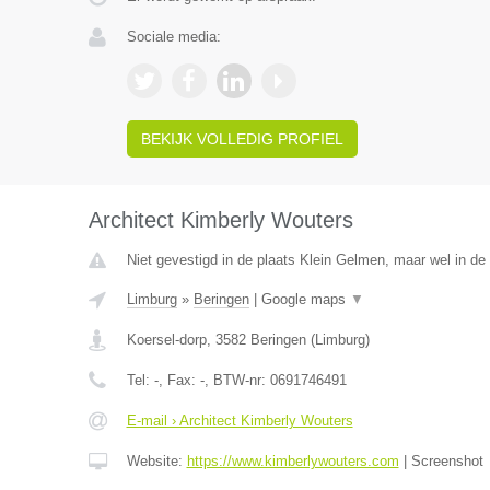
Sociale media:
BEKIJK VOLLEDIG PROFIEL
Architect Kimberly Wouters
Niet gevestigd in de plaats Klein Gelmen, maar wel in de
Limburg
»
Beringen
|
Google maps
▼
Koersel-dorp
,
3582
Beringen
(
Limburg
)
Tel:
-
, Fax:
-
, BTW-nr:
0691746491
E-mail › Architect Kimberly Wouters
Website:
https://www.kimberlywouters.com
|
Screenshot