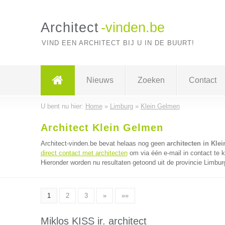
Architect
-vinden.be
VIND EEN ARCHITECT BIJ U IN DE BUURT!
Nieuws
Zoeken
Contact
U bent nu hier:
Home
»
Limburg
»
Klein Gelmen
Architect Klein Gelmen
Architect-vinden.be bevat helaas nog geen
architecten in Kle
direct contact met architecten
om via één e-mail in contact te 
Hieronder worden nu resultaten getoond uit de provincie Limbur
1
2
3
»
»»
Miklos KISS ir. architect