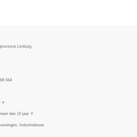
 provincie Limburg.
98 564
t
▼
meer dan 10 jaar
▼
swoningen, Industriebouw