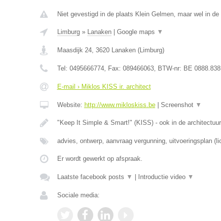
Niet gevestigd in de plaats Klein Gelmen, maar wel in de
Limburg
»
Lanaken
|
Google maps
▼
Maasdijk 24
,
3620
Lanaken
(
Limburg
)
Tel:
0495666774
, Fax:
089466063
, BTW-nr:
BE 0888.838
E-mail › Miklos KISS ir. architect
Website:
http://www.mikloskiss.be
|
Screenshot
▼
"Keep It Simple & Smart!" (KISS) - ook in de architectuur
advies, ontwerp, aanvraag vergunning, uitvoeringsplan (li
Er wordt gewerkt op afspraak.
Laatste facebook posts
▼
|
Introductie video
▼
Sociale media: