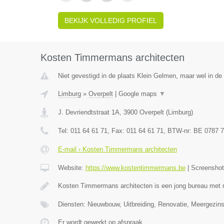
BEKIJK VOLLEDIG PROFIEL
Kosten Timmermans architecten
Niet gevestigd in de plaats Klein Gelmen, maar wel in de
Limburg
»
Overpelt
|
Google maps
▼
J. Devriendtstraat 1A
,
3900
Overpelt
(
Limburg
)
Tel:
011 64 61 71
, Fax:
011 64 61 71
, BTW-nr:
BE 0787 7
E-mail › Kosten Timmermans architecten
Website:
https://www.kostentimmermans.be
|
Screensho
Kosten Timmermans architecten is een jong bureau met 
Diensten: Nieuwbouw, Uitbreiding, Renovatie, Meergezin
Er wordt gewerkt op afspraak.