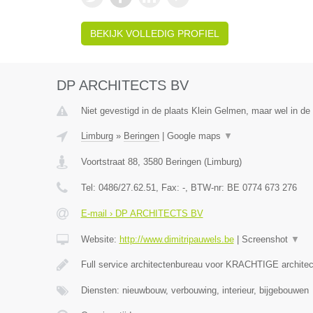
BEKIJK VOLLEDIG PROFIEL
DP ARCHITECTS BV
Niet gevestigd in de plaats Klein Gelmen, maar wel in de
Limburg
»
Beringen
|
Google maps
▼
Voortstraat 88
,
3580
Beringen
(
Limburg
)
Tel:
0486/27.62.51
, Fax:
-
, BTW-nr:
BE 0774 673 276
E-mail › DP ARCHITECTS BV
Website:
http://www.dimitripauwels.be
|
Screenshot
▼
Full service architectenbureau voor KRACHTIGE architec
Diensten: nieuwbouw, verbouwing, interieur, bijgebouwen