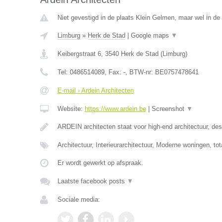
Niet gevestigd in de plaats Klein Gelmen, maar wel in de
Limburg
»
Herk de Stad
|
Google maps
▼
Keibergstraat 6
,
3540
Herk de Stad
(
Limburg
)
Tel:
0486514089
, Fax:
-
, BTW-nr:
BE0757478641
E-mail › Ardein Architecten
Website:
https://www.ardein.be
|
Screenshot
▼
ARDEIN architecten staat voor high-end architectuur, desi
Architectuur, Interieurarchitectuur, Moderne woningen, to
Er wordt gewerkt op afspraak.
Laatste facebook posts
▼
Sociale media: