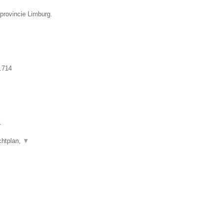
 provincie Limburg.
.714
.
chtplan,
▼