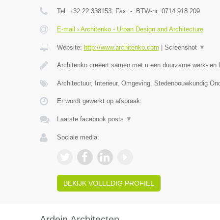
Tel:
+32 22 338153
, Fax:
-
, BTW-nr:
0714.918.209
E-mail › Architenko - Urban Design and Architecture
Website:
http://www.architenko.com
|
Screenshot
▼
Architenko creëert samen met u een duurzame werk- en 
Architectuur, Interieur, Omgeving, Stedenbouwkundig O
Er wordt gewerkt op afspraak.
Laatste facebook posts
▼
Sociale media:
BEKIJK VOLLEDIG PROFIEL
Ardein Architecten