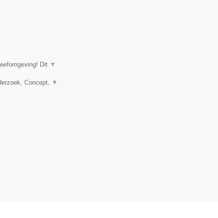
leefomgeving! Dit
▼
nderzoek, Concept,
▼