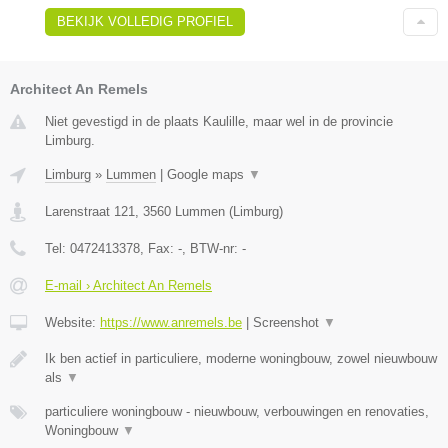
BEKIJK VOLLEDIG PROFIEL
Architect An Remels
Niet gevestigd in de plaats Kaulille, maar wel in de provincie
Limburg.
Limburg
»
Lummen
|
Google maps
▼
Larenstraat 121
,
3560
Lummen
(
Limburg
)
Tel:
0472413378
, Fax:
-
, BTW-nr:
-
E-mail › Architect An Remels
Website:
https://www.anremels.be
|
Screenshot
▼
Ik ben actief in particuliere, moderne woningbouw, zowel nieuwbouw
als
▼
particuliere woningbouw - nieuwbouw, verbouwingen en renovaties,
Woningbouw
▼