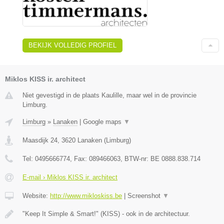
BEKIJK VOLLEDIG PROFIEL
Miklos KISS ir. architect
Niet gevestigd in de plaats Kaulille, maar wel in de provincie
Limburg.
Limburg
»
Lanaken
|
Google maps
▼
Maasdijk 24
,
3620
Lanaken
(
Limburg
)
Tel:
0495666774
, Fax:
089466063
, BTW-nr:
BE 0888.838.714
E-mail › Miklos KISS ir. architect
Website:
http://www.mikloskiss.be
|
Screenshot
▼
"Keep It Simple & Smart!" (KISS) - ook in de architectuur.