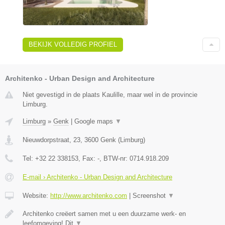
BEKIJK VOLLEDIG PROFIEL
Architenko - Urban Design and Architecture
Niet gevestigd in de plaats Kaulille, maar wel in de provincie
Limburg.
Limburg
»
Genk
|
Google maps
▼
Nieuwdorpstraat, 23
,
3600
Genk
(
Limburg
)
Tel:
+32 22 338153
, Fax:
-
, BTW-nr:
0714.918.209
E-mail › Architenko - Urban Design and Architecture
Website:
http://www.architenko.com
|
Screenshot
▼
Architenko creëert samen met u een duurzame werk- en
leefomgeving! Dit
▼