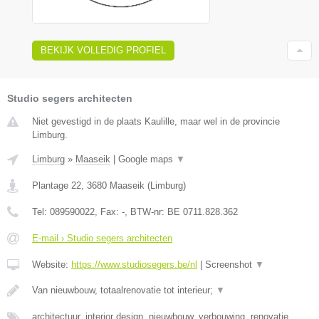
BEKIJK VOLLEDIG PROFIEL
Studio segers architecten
Niet gevestigd in de plaats Kaulille, maar wel in de provincie
Limburg.
Limburg
»
Maaseik
|
Google maps
▼
Plantage 22
,
3680
Maaseik
(
Limburg
)
Tel:
089590022
, Fax:
-
, BTW-nr:
BE 0711.828.362
E-mail › Studio segers architecten
Website:
https://www.studiosegers.be/nl
|
Screenshot
▼
Van nieuwbouw, totaalrenovatie tot interieur;
▼
architectuur, interior design, nieuwbouw, verbouwing, renovatie,