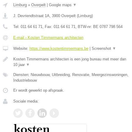
Limburg
»
Overpelt
|
Google maps
▼
J. Devriendtstraat 1A
,
3900
Overpelt
(
Limburg
)
Tel:
011 64 61 71
, Fax:
011 64 61 71
, BTW-nr:
BE 0787 798 564
E-mail › Kosten Timmermans architecten
Website:
https://www.kostentimmermans.be
|
Screenshot
▼
Kosten Timmermans architecten is een jong bureau met meer dan
10 jaar
▼
Diensten: Nieuwbouw, Uitbreiding, Renovatie, Meergezinswoningen,
Industriebouw
Er wordt gewerkt op afspraak.
Sociale media: