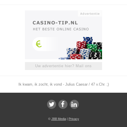
Uw advertentie hier? Mail ons
Ik kwam, ik zocht, ik vond - Julius Caesar / 47 v.Chr. ;)
©
JBB Media
|
Privacy