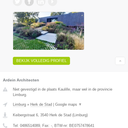
BEKIJK VOLLEDIG PROFIEL
Ardein Architecten
Niet gevestigd in de plaats Kaulille, maar wel in de provincie
Limburg.
Limburg
»
Herk de Stad
|
Google maps
▼
Keibergstraat 6
,
3540
Herk de Stad
(
Limburg
)
Tel:
0486514089
, Fax:
-
, BTW-nr:
BE0757478641