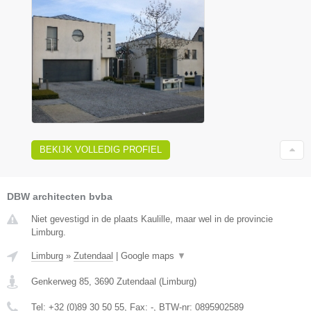
BEKIJK VOLLEDIG PROFIEL
DBW architecten bvba
Niet gevestigd in de plaats Kaulille, maar wel in de provincie
Limburg.
Limburg
»
Zutendaal
|
Google maps
▼
Genkerweg 85
,
3690
Zutendaal
(
Limburg
)
Tel:
+32 (0)89 30 50 55
, Fax:
-
, BTW-nr:
0895902589