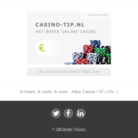
Uw advertentie hier? Mail ons
Ik kwam, ik zocht, ik vond - Julius Caesar / 47 v.Chr. ;)
©
JBB Media
|
Privacy