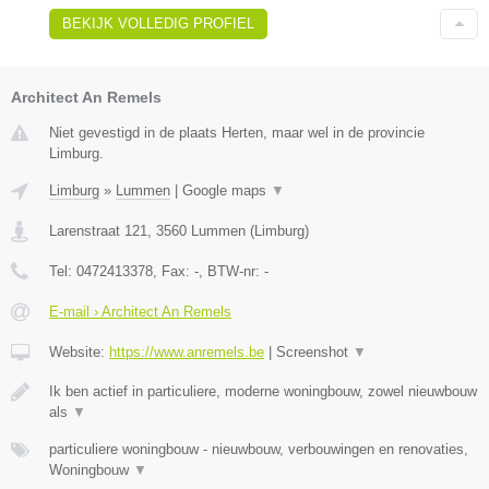
BEKIJK VOLLEDIG PROFIEL
Architect An Remels
Niet gevestigd in de plaats Herten, maar wel in de provincie
Limburg.
Limburg
»
Lummen
|
Google maps
▼
Larenstraat 121
,
3560
Lummen
(
Limburg
)
Tel:
0472413378
, Fax:
-
, BTW-nr:
-
E-mail › Architect An Remels
Website:
https://www.anremels.be
|
Screenshot
▼
Ik ben actief in particuliere, moderne woningbouw, zowel nieuwbouw
als
▼
particuliere woningbouw - nieuwbouw, verbouwingen en renovaties,
Woningbouw
▼