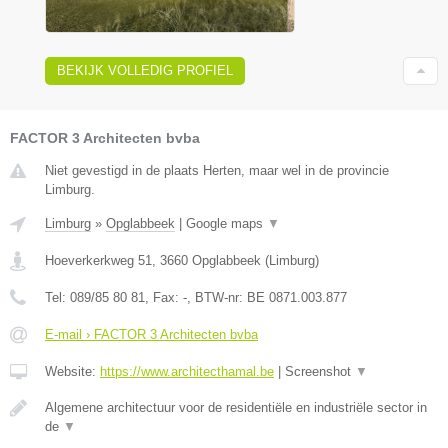
BEKIJK VOLLEDIG PROFIEL
FACTOR 3 Architecten bvba
Niet gevestigd in de plaats Herten, maar wel in de provincie
Limburg.
Limburg
»
Opglabbeek
|
Google maps
▼
Hoeverkerkweg 51
,
3660
Opglabbeek
(
Limburg
)
Tel:
089/85 80 81
, Fax:
-
, BTW-nr:
BE 0871.003.877
E-mail › FACTOR 3 Architecten bvba
Website:
https://www.architecthamal.be
|
Screenshot
▼
Algemene architectuur voor de residentiële en industriële sector in
de
▼