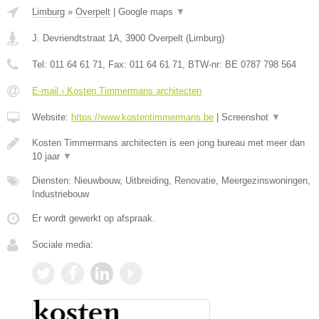
Limburg
»
Overpelt
|
Google maps
▼
J. Devriendtstraat 1A
,
3900
Overpelt
(
Limburg
)
Tel:
011 64 61 71
, Fax:
011 64 61 71
, BTW-nr:
BE 0787 798 564
E-mail › Kosten Timmermans architecten
Website:
https://www.kostentimmermans.be
|
Screenshot
▼
Kosten Timmermans architecten is een jong bureau met meer dan
10 jaar
▼
Diensten: Nieuwbouw, Uitbreiding, Renovatie, Meergezinswoningen,
Industriebouw
Er wordt gewerkt op afspraak.
Sociale media: