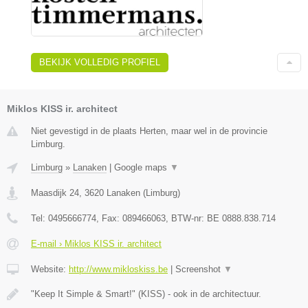
BEKIJK VOLLEDIG PROFIEL
Miklos KISS ir. architect
Niet gevestigd in de plaats Herten, maar wel in de provincie
Limburg.
Limburg
»
Lanaken
|
Google maps
▼
Maasdijk 24
,
3620
Lanaken
(
Limburg
)
Tel:
0495666774
, Fax:
089466063
, BTW-nr:
BE 0888.838.714
E-mail › Miklos KISS ir. architect
Website:
http://www.mikloskiss.be
|
Screenshot
▼
"Keep It Simple & Smart!" (KISS) - ook in de architectuur.