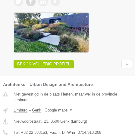
BEKIJK VOLLEDIG PROFIEL
Architenko - Urban Design and Architecture
Niet gevestigd in de plaats Herten, maar wel in de provincie
Limburg.
Limburg
»
Genk
|
Google maps
▼
Nieuwdorpstraat, 23
,
3600
Genk
(
Limburg
)
Tel:
+32 22 338153
, Fax:
-
, BTW-nr:
0714.918.209