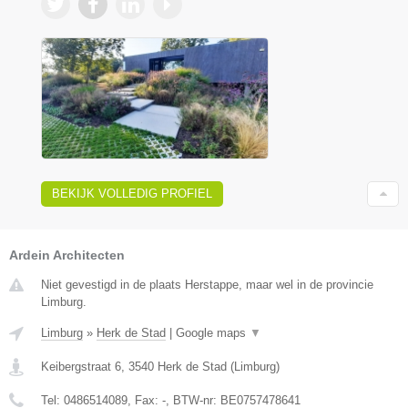
BEKIJK VOLLEDIG PROFIEL
Ardein Architecten
Niet gevestigd in de plaats Herstappe, maar wel in de provincie
Limburg.
Limburg
»
Herk de Stad
|
Google maps
▼
Keibergstraat 6
,
3540
Herk de Stad
(
Limburg
)
Tel:
0486514089
, Fax:
-
, BTW-nr:
BE0757478641