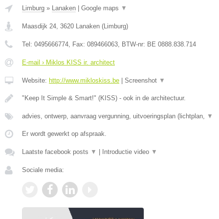
Limburg
»
Lanaken
|
Google maps
▼
Maasdijk 24
,
3620
Lanaken
(
Limburg
)
Tel:
0495666774
, Fax:
089466063
, BTW-nr:
BE 0888.838.714
E-mail › Miklos KISS ir. architect
Website:
http://www.mikloskiss.be
|
Screenshot
▼
"Keep It Simple & Smart!" (KISS) - ook in de architectuur.
advies, ontwerp, aanvraag vergunning, uitvoeringsplan (lichtplan,
▼
Er wordt gewerkt op afspraak.
Laatste facebook posts
▼
|
Introductie video
▼
Sociale media: