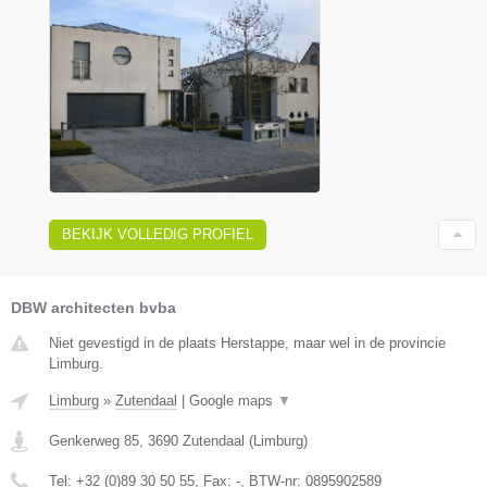
BEKIJK VOLLEDIG PROFIEL
DBW architecten bvba
Niet gevestigd in de plaats Herstappe, maar wel in de provincie
Limburg.
Limburg
»
Zutendaal
|
Google maps
▼
Genkerweg 85
,
3690
Zutendaal
(
Limburg
)
Tel:
+32 (0)89 30 50 55
, Fax:
-
, BTW-nr:
0895902589