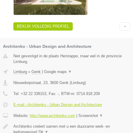
BEKIJK VOLLEDIG PROFIEL
Architenko - Urban Design and Architecture
Niet gevestigd in de plaats Herstappe, maar wel in de provincie
Limburg.
Limburg
»
Genk
|
Google maps
▼
Nieuwdorpstraat, 23
,
3600
Genk
(
Limburg
)
Tel:
+32 22 338153
, Fax:
-
, BTW-nr:
0714.918.209
E-mail › Architenko - Urban Design and Architecture
Website:
http://www.architenko.com
|
Screenshot
▼
Architenko creëert samen met u een duurzame werk- en
leefomgeving! Dit
▼