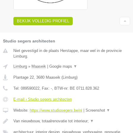
BEKIJK VOLLEDIG PROFIEL
Studio segers architecten
Niet gevestigd in de plaats Herstappe, maar wel in de provincie
Limburg.
Limburg
»
Maaseik
|
Google maps
▼
Plantage 22
,
3680
Maaseik
(
Limburg
)
Tel:
089590022
, Fax:
-
, BTW-nr:
BE 0711.828.362
E-mail › Studio segers architecten
Website:
https://www.studiosegers.be/nl
|
Screenshot
▼
Van nieuwbouw, totaalrenovatie tot interieur;
▼
architectuur, interior design, nieuwbouw, verbouwing, renovatie,