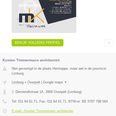
BEKIJK VOLLEDIG PROFIEL
Kosten Timmermans architecten
Niet gevestigd in de plaats Herstappe, maar wel in de provincie
Limburg.
Limburg
»
Overpelt
|
Google maps
▼
J. Devriendtstraat 1A
,
3900
Overpelt
(
Limburg
)
Tel:
011 64 61 71
, Fax:
011 64 61 71
, BTW-nr:
BE 0787 798 564
E-mail › Kosten Timmermans architecten