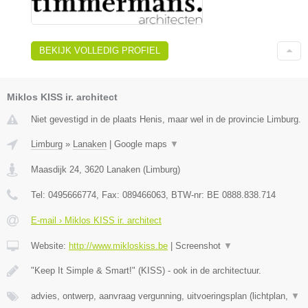
BEKIJK VOLLEDIG PROFIEL
Miklos KISS ir. architect
Niet gevestigd in de plaats Henis, maar wel in de provincie Limburg.
Limburg
»
Lanaken
|
Google maps
▼
Maasdijk 24
,
3620
Lanaken
(
Limburg
)
Tel:
0495666774
, Fax:
089466063
, BTW-nr:
BE 0888.838.714
E-mail › Miklos KISS ir. architect
Website:
http://www.mikloskiss.be
|
Screenshot
▼
"Keep It Simple & Smart!" (KISS) - ook in de architectuur.
advies, ontwerp, aanvraag vergunning, uitvoeringsplan (lichtplan,
▼