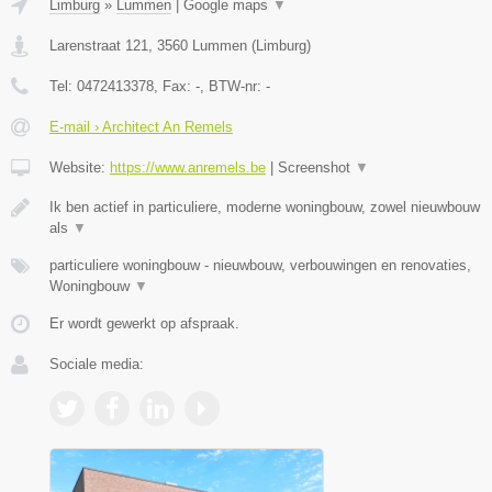
Limburg
»
Lummen
|
Google maps
▼
Larenstraat 121
,
3560
Lummen
(
Limburg
)
Tel:
0472413378
, Fax:
-
, BTW-nr:
-
E-mail › Architect An Remels
Website:
https://www.anremels.be
|
Screenshot
▼
Ik ben actief in particuliere, moderne woningbouw, zowel nieuwbouw
als
▼
particuliere woningbouw - nieuwbouw, verbouwingen en renovaties,
Woningbouw
▼
Er wordt gewerkt op afspraak.
Sociale media: