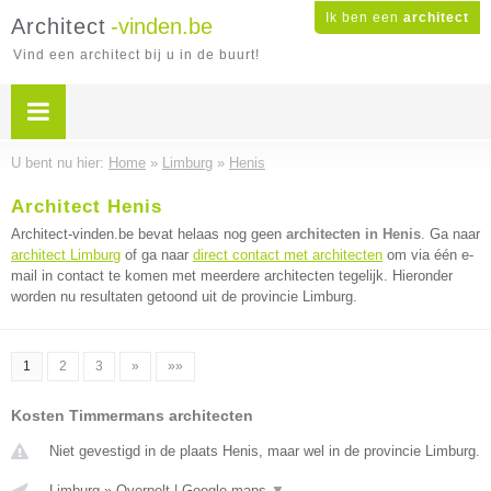
Ik ben een
architect
Architect
-vinden.be
Vind een architect bij u in de buurt!
U bent nu hier:
Home
»
Limburg
»
Henis
Architect Henis
Architect-vinden.be bevat helaas nog geen
architecten in Henis
. Ga naar
architect Limburg
of ga naar
direct contact met architecten
om via één e-
mail in contact te komen met meerdere architecten tegelijk. Hieronder
worden nu resultaten getoond uit de provincie Limburg.
1
2
3
»
»»
Kosten Timmermans architecten
Niet gevestigd in de plaats Henis, maar wel in de provincie Limburg.
Limburg
»
Overpelt
|
Google maps
▼