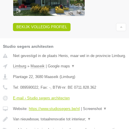
BEKIJK VOLLEDIG PROFIEL
Studio segers architecten
Niet gevestigd in de plaats Henis, maar wel in de provincie Limburg.
Limburg
»
Maaseik
|
Google maps
▼
Plantage 22
,
3680
Maaseik
(
Limburg
)
Tel:
089590022
, Fax:
-
, BTW-nr:
BE 0711.828.362
E-mail › Studio segers architecten
Website:
https://www.studiosegers.be/nl
|
Screenshot
▼
Van nieuwbouw, totaalrenovatie tot interieur;
▼