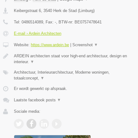
Keibergstraat 6
,
3540
Herk de Stad
(
Limburg
)
Tel:
0486514089
, Fax:
-
, BTW-nr:
BE0757478641
E-mail › Ardein Architecten
Website:
https://www.ardein.be
|
Screenshot
▼
ARDEIN architecten staat voor high-end architectuur, design en
interieur.
▼
Architectuur, Interieurarchitectuur, Moderne woningen,
totaalconcept,
▼
Er wordt gewerkt op afspraak.
Laatste facebook posts
▼
Sociale media: