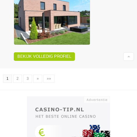
BEKIJK VOLLEDIG PROFIEL
1
2
3
»
»»