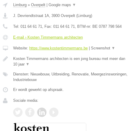
Limburg
»
Overpelt
|
Google maps
▼
J. Devriendtstraat 1A
,
3900
Overpelt
(
Limburg
)
Tel:
011 64 61 71
, Fax:
011 64 61 71
, BTW-nr:
BE 0787 798 564
E-mail › Kosten Timmermans architecten
Website:
https://www.kostentimmermans.be
|
Screenshot
▼
Kosten Timmermans architecten is een jong bureau met meer dan
10 jaar
▼
Diensten: Nieuwbouw, Uitbreiding, Renovatie, Meergezinswoningen,
Industriebouw
Er wordt gewerkt op afspraak.
Sociale media: