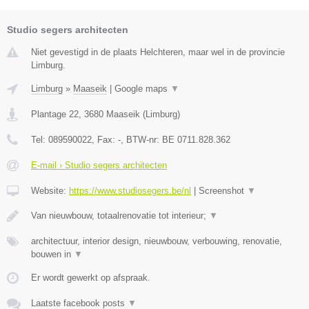
Studio segers architecten
Niet gevestigd in de plaats Helchteren, maar wel in de provincie
Limburg.
Limburg
»
Maaseik
|
Google maps
▼
Plantage 22
,
3680
Maaseik
(
Limburg
)
Tel:
089590022
, Fax:
-
, BTW-nr:
BE 0711.828.362
E-mail › Studio segers architecten
Website:
https://www.studiosegers.be/nl
|
Screenshot
▼
Van nieuwbouw, totaalrenovatie tot interieur;
▼
architectuur, interior design, nieuwbouw, verbouwing, renovatie,
bouwen in
▼
Er wordt gewerkt op afspraak.
Laatste facebook posts
▼