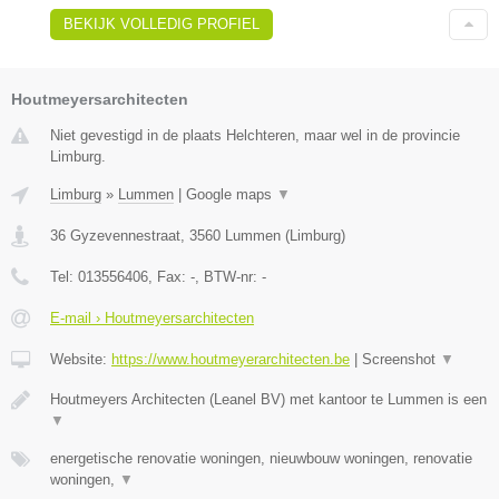
BEKIJK VOLLEDIG PROFIEL
Houtmeyersarchitecten
Niet gevestigd in de plaats Helchteren, maar wel in de provincie
Limburg.
Limburg
»
Lummen
|
Google maps
▼
36 Gyzevennestraat
,
3560
Lummen
(
Limburg
)
Tel:
013556406
, Fax:
-
, BTW-nr:
-
E-mail › Houtmeyersarchitecten
Website:
https://www.houtmeyerarchitecten.be
|
Screenshot
▼
Houtmeyers Architecten (Leanel BV) met kantoor te Lummen is een
▼
energetische renovatie woningen, nieuwbouw woningen, renovatie
woningen,
▼