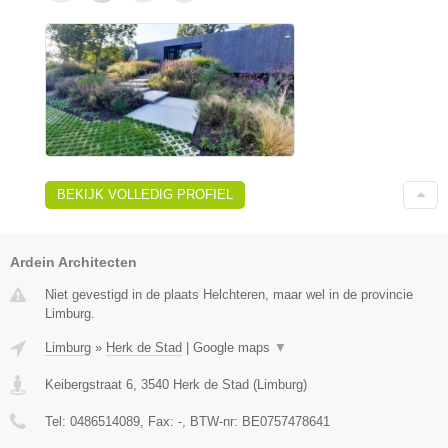
BEKIJK VOLLEDIG PROFIEL
Ardein Architecten
Niet gevestigd in de plaats Helchteren, maar wel in de provincie
Limburg.
Limburg
»
Herk de Stad
|
Google maps
▼
Keibergstraat 6
,
3540
Herk de Stad
(
Limburg
)
Tel:
0486514089
, Fax:
-
, BTW-nr:
BE0757478641