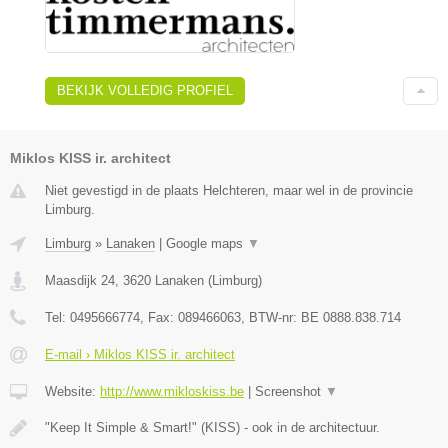
BEKIJK VOLLEDIG PROFIEL
Miklos KISS ir. architect
Niet gevestigd in de plaats Helchteren, maar wel in de provincie
Limburg.
Limburg
»
Lanaken
|
Google maps
▼
Maasdijk 24
,
3620
Lanaken
(
Limburg
)
Tel:
0495666774
, Fax:
089466063
, BTW-nr:
BE 0888.838.714
E-mail › Miklos KISS ir. architect
Website:
http://www.mikloskiss.be
|
Screenshot
▼
"Keep It Simple & Smart!" (KISS) - ook in de architectuur.