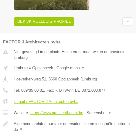
BEKIJK VOLLEDIG PROFIEL
FACTOR 3 Architecten bvba
Niet gevestigd in de plaats Helchteren, maar wel in de provincie
Limburg.
Limburg
»
Opglabbeek
|
Google maps
▼
Hoeverkerkweg 51
,
3660
Opglabbeek
(
Limburg
)
Tel:
089/85 80 81
, Fax:
-
, BTW-nr:
BE 0871.003.877
E-mail › FACTOR 3 Architecten bvba
Website:
https://www.architecthamal.be
|
Screenshot
▼
Algemene architectuur voor de residentiële en industriële sector in
de
▼