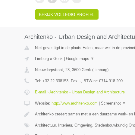
BEKIJK VOLLEDIG PROFIEL
Architenko - Urban Design and Architectu
Niet gevestigd in de plaats Halen, maar wel in de provinc
Limburg
»
Genk
|
Google maps
▼
Nieuwdorpstraat, 23
,
3600
Genk
(
Limburg
)
Tel:
+32 22 338153
, Fax:
-
, BTW-nr:
0714.918.209
E-mail › Architenko - Urban Design and Architecture
Website:
http://www.architenko.com
|
Screenshot
▼
Architenko creëert samen met u een duurzame werk- en 
Architectuur, Interieur, Omgeving, Stedenbouwkundig O