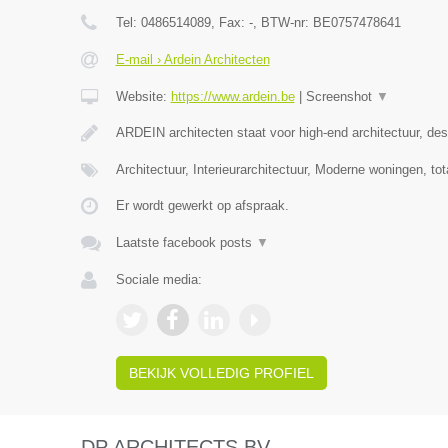
Tel:
0486514089
, Fax:
-
, BTW-nr:
BE0757478641
E-mail › Ardein Architecten
Website:
https://www.ardein.be
|
Screenshot
▼
ARDEIN architecten staat voor high-end architectuur, desi
Architectuur, Interieurarchitectuur, Moderne woningen, to
Er wordt gewerkt op afspraak.
Laatste facebook posts
▼
Sociale media:
BEKIJK VOLLEDIG PROFIEL
DP ARCHITECTS BV