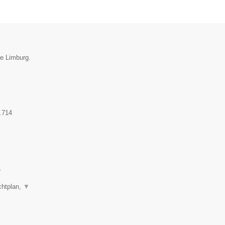
ie Limburg.
.714
.
chtplan,
▼