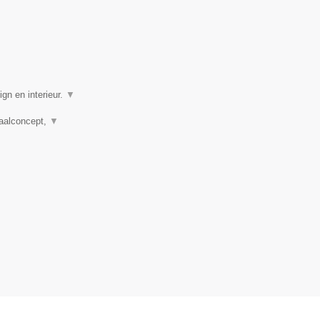
gn en interieur.
▼
taalconcept,
▼