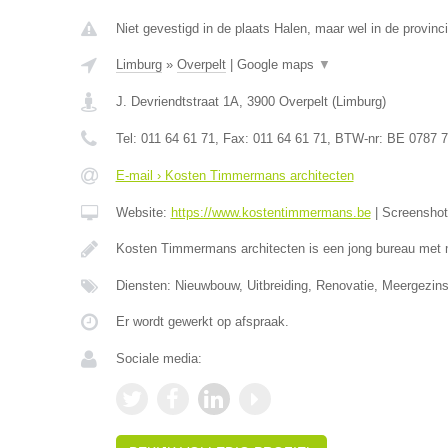
Niet gevestigd in de plaats Halen, maar wel in de provinc
Limburg
»
Overpelt
|
Google maps
▼
J. Devriendtstraat 1A
,
3900
Overpelt
(
Limburg
)
Tel:
011 64 61 71
, Fax:
011 64 61 71
, BTW-nr:
BE 0787 7
E-mail › Kosten Timmermans architecten
Website:
https://www.kostentimmermans.be
|
Screensho
Kosten Timmermans architecten is een jong bureau met 
Diensten: Nieuwbouw, Uitbreiding, Renovatie, Meergezin
Er wordt gewerkt op afspraak.
Sociale media: