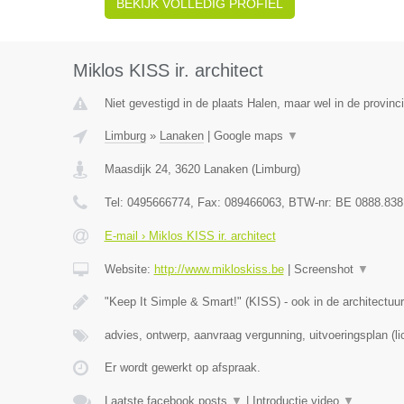
BEKIJK VOLLEDIG PROFIEL
Miklos KISS ir. architect
Niet gevestigd in de plaats Halen, maar wel in de provinc
Limburg
»
Lanaken
|
Google maps
▼
Maasdijk 24
,
3620
Lanaken
(
Limburg
)
Tel:
0495666774
, Fax:
089466063
, BTW-nr:
BE 0888.838
E-mail › Miklos KISS ir. architect
Website:
http://www.mikloskiss.be
|
Screenshot
▼
"Keep It Simple & Smart!" (KISS) - ook in de architectuur
advies, ontwerp, aanvraag vergunning, uitvoeringsplan (li
Er wordt gewerkt op afspraak.
Laatste facebook posts
▼
|
Introductie video
▼