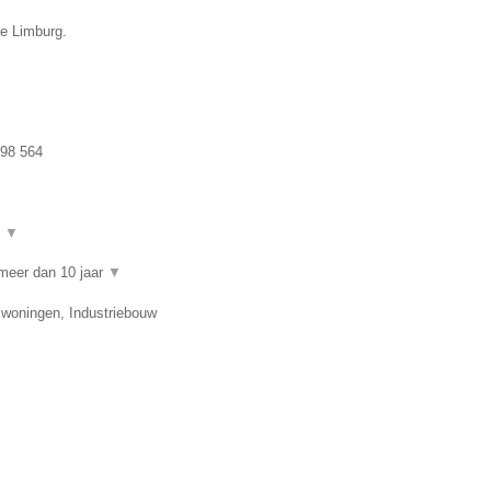
ie Limburg.
98 564
t
▼
meer dan 10 jaar
▼
swoningen, Industriebouw