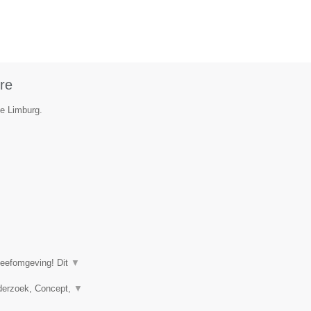
re
ie Limburg.
leefomgeving! Dit
▼
nderzoek, Concept,
▼