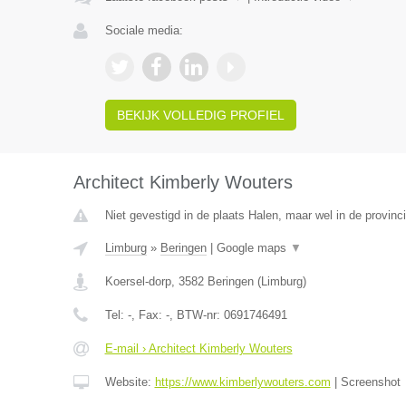
Sociale media:
BEKIJK VOLLEDIG PROFIEL
Architect Kimberly Wouters
Niet gevestigd in de plaats Halen, maar wel in de provinc
Limburg
»
Beringen
|
Google maps
▼
Koersel-dorp
,
3582
Beringen
(
Limburg
)
Tel:
-
, Fax:
-
, BTW-nr:
0691746491
E-mail › Architect Kimberly Wouters
Website:
https://www.kimberlywouters.com
|
Screenshot