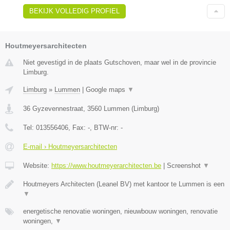
BEKIJK VOLLEDIG PROFIEL
Houtmeyersarchitecten
Niet gevestigd in de plaats Gutschoven, maar wel in de provincie
Limburg.
Limburg
»
Lummen
|
Google maps
▼
36 Gyzevennestraat
,
3560
Lummen
(
Limburg
)
Tel:
013556406
, Fax:
-
, BTW-nr:
-
E-mail › Houtmeyersarchitecten
Website:
https://www.houtmeyerarchitecten.be
|
Screenshot
▼
Houtmeyers Architecten (Leanel BV) met kantoor te Lummen is een
▼
energetische renovatie woningen, nieuwbouw woningen, renovatie
woningen,
▼