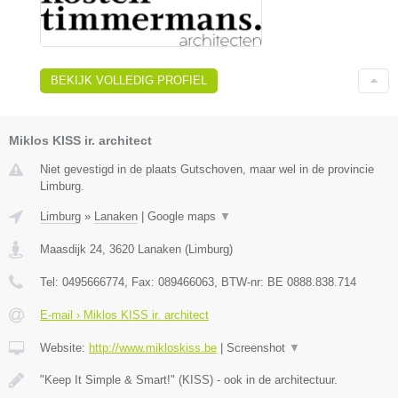
BEKIJK VOLLEDIG PROFIEL
Miklos KISS ir. architect
Niet gevestigd in de plaats Gutschoven, maar wel in de provincie
Limburg.
Limburg
»
Lanaken
|
Google maps
▼
Maasdijk 24
,
3620
Lanaken
(
Limburg
)
Tel:
0495666774
, Fax:
089466063
, BTW-nr:
BE 0888.838.714
E-mail › Miklos KISS ir. architect
Website:
http://www.mikloskiss.be
|
Screenshot
▼
"Keep It Simple & Smart!" (KISS) - ook in de architectuur.