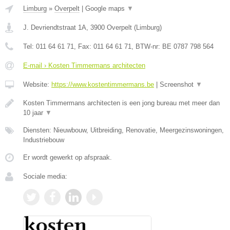
Limburg
»
Overpelt
|
Google maps
▼
J. Devriendtstraat 1A
,
3900
Overpelt
(
Limburg
)
Tel:
011 64 61 71
, Fax:
011 64 61 71
, BTW-nr:
BE 0787 798 564
E-mail › Kosten Timmermans architecten
Website:
https://www.kostentimmermans.be
|
Screenshot
▼
Kosten Timmermans architecten is een jong bureau met meer dan
10 jaar
▼
Diensten: Nieuwbouw, Uitbreiding, Renovatie, Meergezinswoningen,
Industriebouw
Er wordt gewerkt op afspraak.
Sociale media: