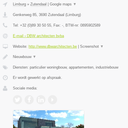
Limburg
»
Zutendaal
|
Google maps
▼
Genkerweg 85
,
3690
Zutendaal
(
Limburg
)
Tel:
+32 (0)89 30 50 55
, Fax:
-
, BTW-nr:
0895902589
E-mail › DBW architecten bvba
Website:
http://www.dbwarchitecten.be
|
Screenshot
▼
Nieuwbouw
▼
Diensten: particulier woningbouw, appartementen, industriebouw
Er wordt gewerkt op afspraak.
Sociale media: