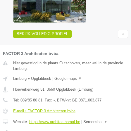
BEKIJK VOLLEDIG PROFIEL
FACTOR 3 Architecten bvba
Niet gevestigd in de plaats Gutschoven, maar wel in de provincie
Limburg.
Limburg
»
Opglabbeek
|
Google maps
▼
Hoeverkerkweg 51
,
3660
Opglabbeek
(
Limburg
)
Tel:
089/85 80 81
, Fax:
-
, BTW-nr:
BE 0871.003.877
E-mail › FACTOR 3 Architecten bvba
Website:
https://www.architecthamal.be
|
Screenshot
▼