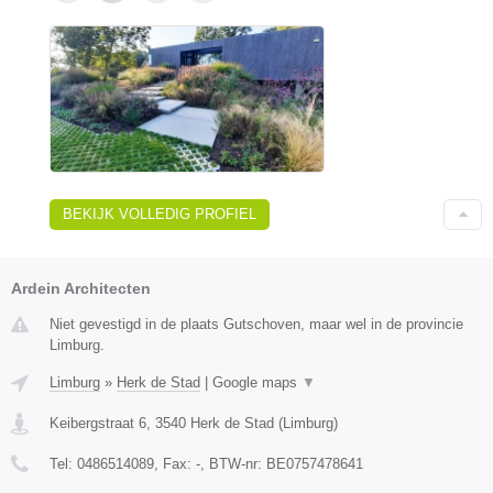
BEKIJK VOLLEDIG PROFIEL
Ardein Architecten
Niet gevestigd in de plaats Gutschoven, maar wel in de provincie
Limburg.
Limburg
»
Herk de Stad
|
Google maps
▼
Keibergstraat 6
,
3540
Herk de Stad
(
Limburg
)
Tel:
0486514089
, Fax:
-
, BTW-nr:
BE0757478641