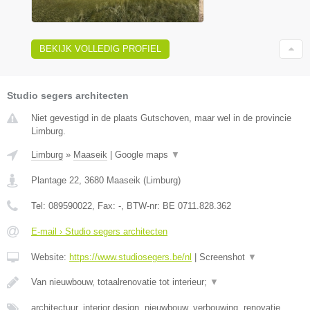
BEKIJK VOLLEDIG PROFIEL
Studio segers architecten
Niet gevestigd in de plaats Gutschoven, maar wel in de provincie
Limburg.
Limburg
»
Maaseik
|
Google maps
▼
Plantage 22
,
3680
Maaseik
(
Limburg
)
Tel:
089590022
, Fax:
-
, BTW-nr:
BE 0711.828.362
E-mail › Studio segers architecten
Website:
https://www.studiosegers.be/nl
|
Screenshot
▼
Van nieuwbouw, totaalrenovatie tot interieur;
▼
architectuur, interior design, nieuwbouw, verbouwing, renovatie,