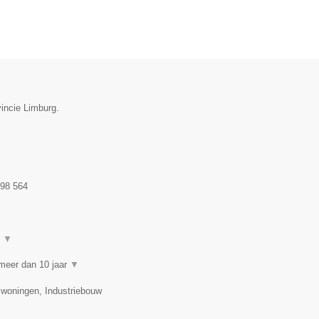
vincie Limburg.
98 564
t
▼
meer dan 10 jaar
▼
swoningen, Industriebouw