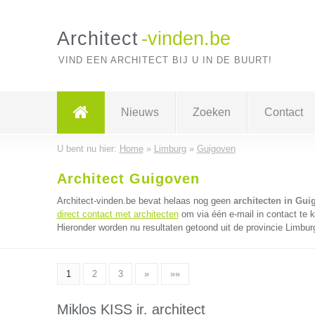
Architect
-vinden.be
VIND EEN ARCHITECT BIJ U IN DE BUURT!
Nieuws
Zoeken
Contact
U bent nu hier:
Home
»
Limburg
»
Guigoven
Architect Guigoven
Architect-vinden.be bevat helaas nog geen
architecten in Gui
direct contact met architecten
om via één e-mail in contact te 
Hieronder worden nu resultaten getoond uit de provincie Limbur
1
2
3
»
»»
Miklos KISS ir. architect