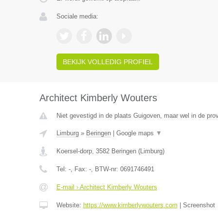
Sociale media:
BEKIJK VOLLEDIG PROFIEL
Architect Kimberly Wouters
Niet gevestigd in de plaats Guigoven, maar wel in de pro
Limburg
»
Beringen
|
Google maps
▼
Koersel-dorp
,
3582
Beringen
(
Limburg
)
Tel:
-
, Fax:
-
, BTW-nr:
0691746491
E-mail › Architect Kimberly Wouters
Website:
https://www.kimberlywouters.com
|
Screenshot