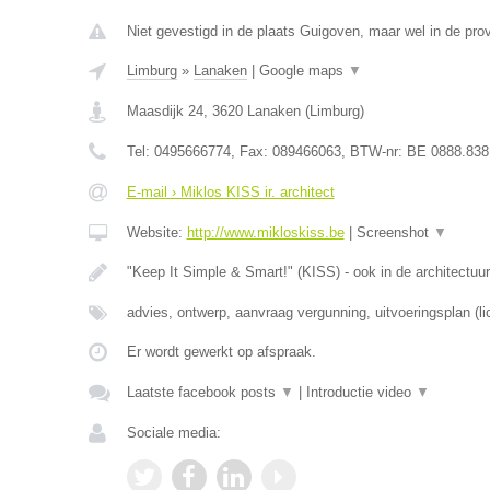
Niet gevestigd in de plaats Guigoven, maar wel in de pro
Limburg
»
Lanaken
|
Google maps
▼
Maasdijk 24
,
3620
Lanaken
(
Limburg
)
Tel:
0495666774
, Fax:
089466063
, BTW-nr:
BE 0888.838
E-mail › Miklos KISS ir. architect
Website:
http://www.mikloskiss.be
|
Screenshot
▼
"Keep It Simple & Smart!" (KISS) - ook in de architectuur
advies, ontwerp, aanvraag vergunning, uitvoeringsplan (li
Er wordt gewerkt op afspraak.
Laatste facebook posts
▼
|
Introductie video
▼
Sociale media: