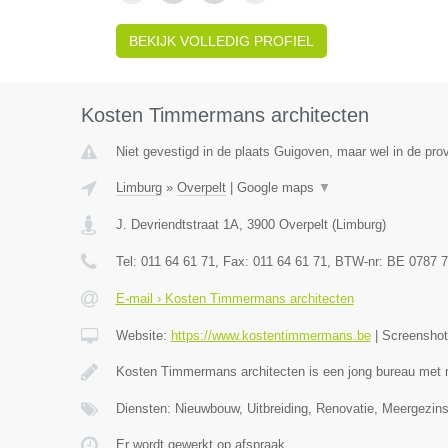
BEKIJK VOLLEDIG PROFIEL
Kosten Timmermans architecten
Niet gevestigd in de plaats Guigoven, maar wel in de pro
Limburg
»
Overpelt
|
Google maps
▼
J. Devriendtstraat 1A
,
3900
Overpelt
(
Limburg
)
Tel:
011 64 61 71
, Fax:
011 64 61 71
, BTW-nr:
BE 0787 7
E-mail › Kosten Timmermans architecten
Website:
https://www.kostentimmermans.be
|
Screensho
Kosten Timmermans architecten is een jong bureau met 
Diensten: Nieuwbouw, Uitbreiding, Renovatie, Meergezin
Er wordt gewerkt op afspraak.