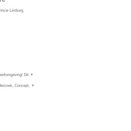
vincie Limburg.
leefomgeving! Dit
▼
nderzoek, Concept,
▼