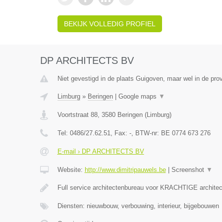
BEKIJK VOLLEDIG PROFIEL
DP ARCHITECTS BV
Niet gevestigd in de plaats Guigoven, maar wel in de pro
Limburg
»
Beringen
|
Google maps
▼
Voortstraat 88
,
3580
Beringen
(
Limburg
)
Tel:
0486/27.62.51
, Fax:
-
, BTW-nr:
BE 0774 673 276
E-mail › DP ARCHITECTS BV
Website:
http://www.dimitripauwels.be
|
Screenshot
▼
Full service architectenbureau voor KRACHTIGE architec
Diensten: nieuwbouw, verbouwing, interieur, bijgebouwen