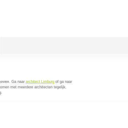
goven
. Ga naar
architect Limburg
of ga naar
komen met meerdere architecten tegelijk.
g.