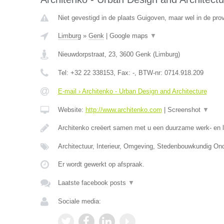
Niet gevestigd in de plaats Guigoven, maar wel in de pro
Limburg
»
Genk
|
Google maps
▼
Nieuwdorpstraat, 23
,
3600
Genk
(
Limburg
)
Tel:
+32 22 338153
, Fax:
-
, BTW-nr:
0714.918.209
E-mail › Architenko - Urban Design and Architecture
Website:
http://www.architenko.com
|
Screenshot
▼
Architenko creëert samen met u een duurzame werk- en 
Architectuur, Interieur, Omgeving, Stedenbouwkundig O
Er wordt gewerkt op afspraak.
Laatste facebook posts
▼
Sociale media: