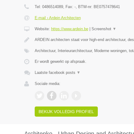
Tel:
0486514089
, Fax:
-
, BTW-nr:
BE0757478641
E-mail › Ardein Architecten
Website:
https://www.ardein.be
|
Screenshot
▼
ARDEIN architecten staat voor high-end architectuur, desi
Architectuur, Interieurarchitectuur, Moderne woningen, to
Er wordt gewerkt op afspraak.
Laatste facebook posts
▼
Sociale media:
BEKIJK VOLLEDIG PROFIEL
Architenko - Urban Design and Architectu