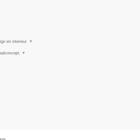
gn en interieur.
▼
taalconcept,
▼
re