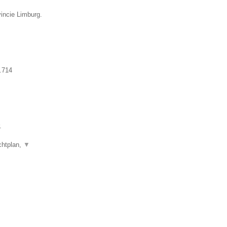
vincie Limburg.
.714
.
chtplan,
▼