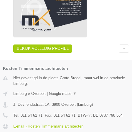
BEKIJK VOLLEDIG PROFIEL
Kosten Timmermans architecten
Niet gevestigd in de plaats Grote Brogel, maar wel in de provincie
Limburg.
Limburg
»
Overpelt
|
Google maps
▼
J. Devriendtstraat 1A
,
3900
Overpelt
(
Limburg
)
Tel:
011 64 61 71
, Fax:
011 64 61 71
, BTW-nr:
BE 0787 798 564
E-mail › Kosten Timmermans architecten