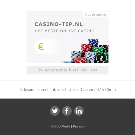
Uw advertentie hier? Mail ons
Ik kwam, ik zocht, ik vond - Julius Caesar / 47 v.Chr. ;)
©
JBB Media
|
Privacy