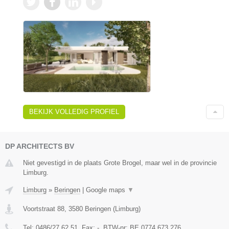
BEKIJK VOLLEDIG PROFIEL
DP ARCHITECTS BV
Niet gevestigd in de plaats Grote Brogel, maar wel in de provincie
Limburg.
Limburg
»
Beringen
|
Google maps
▼
Voortstraat 88
,
3580
Beringen
(
Limburg
)
Tel:
0486/27.62.51
, Fax:
-
, BTW-nr:
BE 0774 673 276