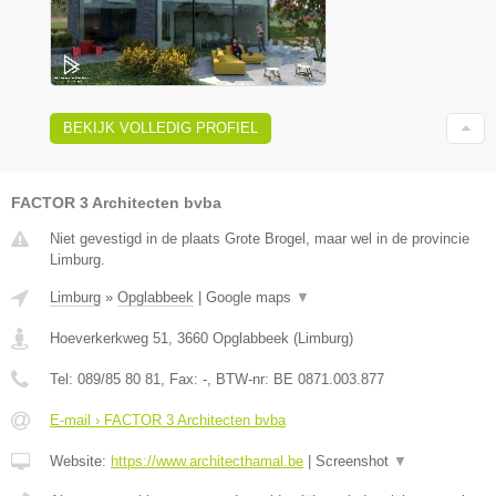
BEKIJK VOLLEDIG PROFIEL
FACTOR 3 Architecten bvba
Niet gevestigd in de plaats Grote Brogel, maar wel in de provincie
Limburg.
Limburg
»
Opglabbeek
|
Google maps
▼
Hoeverkerkweg 51
,
3660
Opglabbeek
(
Limburg
)
Tel:
089/85 80 81
, Fax:
-
, BTW-nr:
BE 0871.003.877
E-mail › FACTOR 3 Architecten bvba
Website:
https://www.architecthamal.be
|
Screenshot
▼