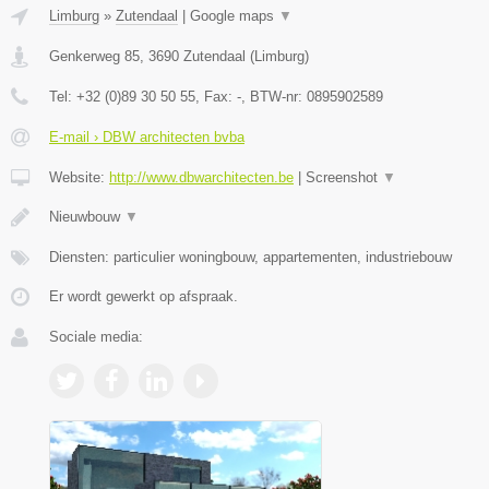
Limburg
»
Zutendaal
|
Google maps
▼
Genkerweg 85
,
3690
Zutendaal
(
Limburg
)
Tel:
+32 (0)89 30 50 55
, Fax:
-
, BTW-nr:
0895902589
E-mail › DBW architecten bvba
Website:
http://www.dbwarchitecten.be
|
Screenshot
▼
Nieuwbouw
▼
Diensten: particulier woningbouw, appartementen, industriebouw
Er wordt gewerkt op afspraak.
Sociale media: