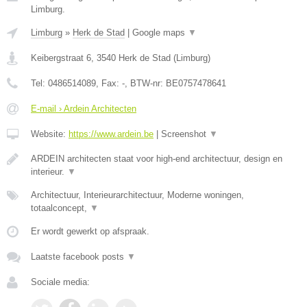
Limburg.
Limburg
»
Herk de Stad
|
Google maps
▼
Keibergstraat 6
,
3540
Herk de Stad
(
Limburg
)
Tel:
0486514089
, Fax:
-
, BTW-nr:
BE0757478641
E-mail › Ardein Architecten
Website:
https://www.ardein.be
|
Screenshot
▼
ARDEIN architecten staat voor high-end architectuur, design en
interieur.
▼
Architectuur, Interieurarchitectuur, Moderne woningen,
totaalconcept,
▼
Er wordt gewerkt op afspraak.
Laatste facebook posts
▼
Sociale media: