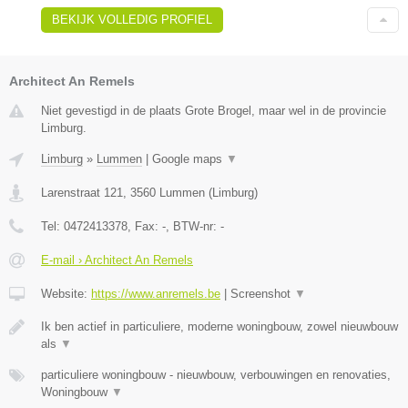
BEKIJK VOLLEDIG PROFIEL
Architect An Remels
Niet gevestigd in de plaats Grote Brogel, maar wel in de provincie
Limburg.
Limburg
»
Lummen
|
Google maps
▼
Larenstraat 121
,
3560
Lummen
(
Limburg
)
Tel:
0472413378
, Fax:
-
, BTW-nr:
-
E-mail › Architect An Remels
Website:
https://www.anremels.be
|
Screenshot
▼
Ik ben actief in particuliere, moderne woningbouw, zowel nieuwbouw
als
▼
particuliere woningbouw - nieuwbouw, verbouwingen en renovaties,
Woningbouw
▼