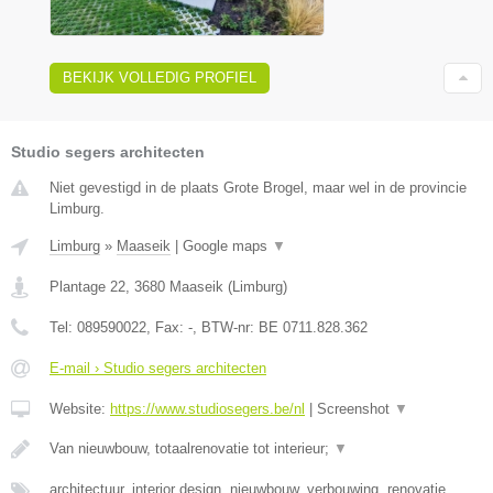
BEKIJK VOLLEDIG PROFIEL
Studio segers architecten
Niet gevestigd in de plaats Grote Brogel, maar wel in de provincie
Limburg.
Limburg
»
Maaseik
|
Google maps
▼
Plantage 22
,
3680
Maaseik
(
Limburg
)
Tel:
089590022
, Fax:
-
, BTW-nr:
BE 0711.828.362
E-mail › Studio segers architecten
Website:
https://www.studiosegers.be/nl
|
Screenshot
▼
Van nieuwbouw, totaalrenovatie tot interieur;
▼
architectuur, interior design, nieuwbouw, verbouwing, renovatie,