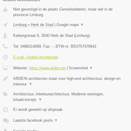
Niet gevestigd in de plaats Genoelselderen, maar wel in de
provincie Limburg.
Limburg
»
Herk de Stad
|
Google maps
▼
Keibergstraat 6
,
3540
Herk de Stad
(
Limburg
)
Tel:
0486514089
, Fax:
-
, BTW-nr:
BE0757478641
E-mail › Ardein Architecten
Website:
https://www.ardein.be
|
Screenshot
▼
ARDEIN architecten staat voor high-end architectuur, design en
interieur.
▼
Architectuur, Interieurarchitectuur, Moderne woningen,
totaalconcept,
▼
Er wordt gewerkt op afspraak.
Laatste facebook posts
▼