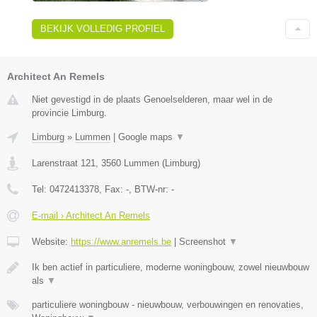
BEKIJK VOLLEDIG PROFIEL
Architect An Remels
Niet gevestigd in de plaats Genoelselderen, maar wel in de
provincie Limburg.
Limburg
»
Lummen
|
Google maps
▼
Larenstraat 121
,
3560
Lummen
(
Limburg
)
Tel:
0472413378
, Fax:
-
, BTW-nr:
-
E-mail › Architect An Remels
Website:
https://www.anremels.be
|
Screenshot
▼
Ik ben actief in particuliere, moderne woningbouw, zowel nieuwbouw
als
▼
particuliere woningbouw - nieuwbouw, verbouwingen en renovaties,