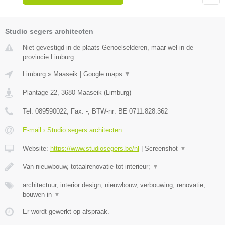
Studio segers architecten
Niet gevestigd in de plaats Genoelselderen, maar wel in de
provincie Limburg.
Limburg
»
Maaseik
|
Google maps
▼
Plantage 22
,
3680
Maaseik
(
Limburg
)
Tel:
089590022
, Fax:
-
, BTW-nr:
BE 0711.828.362
E-mail › Studio segers architecten
Website:
https://www.studiosegers.be/nl
|
Screenshot
▼
Van nieuwbouw, totaalrenovatie tot interieur;
▼
architectuur, interior design, nieuwbouw, verbouwing, renovatie,
bouwen in
▼
Er wordt gewerkt op afspraak.