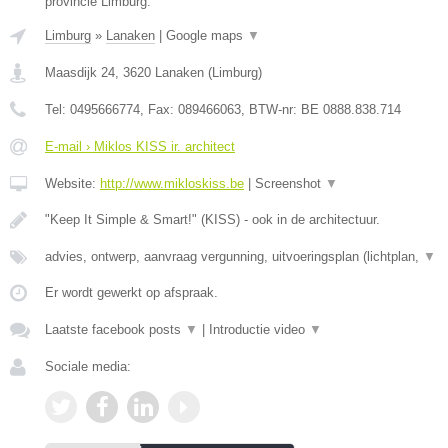
provincie Limburg.
Limburg
»
Lanaken
|
Google maps
▼
Maasdijk 24
,
3620
Lanaken
(
Limburg
)
Tel:
0495666774
, Fax:
089466063
, BTW-nr:
BE 0888.838.714
E-mail › Miklos KISS ir. architect
Website:
http://www.mikloskiss.be
|
Screenshot
▼
"Keep It Simple & Smart!" (KISS) - ook in de architectuur.
advies, ontwerp, aanvraag vergunning, uitvoeringsplan (lichtplan,
▼
Er wordt gewerkt op afspraak.
Laatste facebook posts
▼
|
Introductie video
▼
Sociale media: