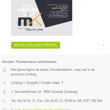
BEKIJK VOLLEDIG PROFIEL
Kosten Timmermans architecten
Niet gevestigd in de plaats Genoelselderen, maar wel in de
provincie Limburg.
Limburg
»
Overpelt
|
Google maps
▼
J. Devriendtstraat 1A
,
3900
Overpelt
(
Limburg
)
Tel:
011 64 61 71
, Fax:
011 64 61 71
, BTW-nr:
BE 0787 798 564
E-mail › Kosten Timmermans architecten