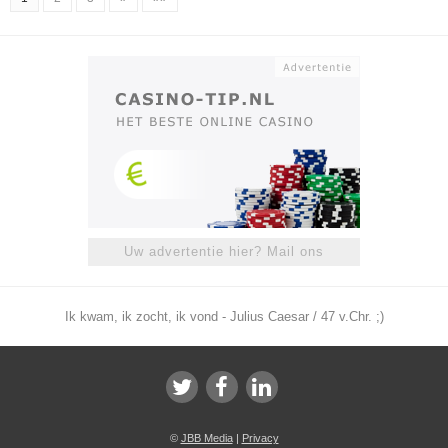
Uw advertentie hier? Mail ons
Ik kwam, ik zocht, ik vond - Julius Caesar / 47 v.Chr. ;)
©
JBB Media
|
Privacy