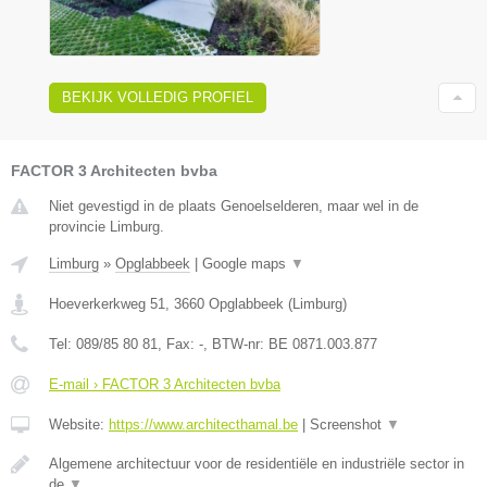
BEKIJK VOLLEDIG PROFIEL
FACTOR 3 Architecten bvba
Niet gevestigd in de plaats Genoelselderen, maar wel in de
provincie Limburg.
Limburg
»
Opglabbeek
|
Google maps
▼
Hoeverkerkweg 51
,
3660
Opglabbeek
(
Limburg
)
Tel:
089/85 80 81
, Fax:
-
, BTW-nr:
BE 0871.003.877
E-mail › FACTOR 3 Architecten bvba
Website:
https://www.architecthamal.be
|
Screenshot
▼
Algemene architectuur voor de residentiële en industriële sector in
de
▼