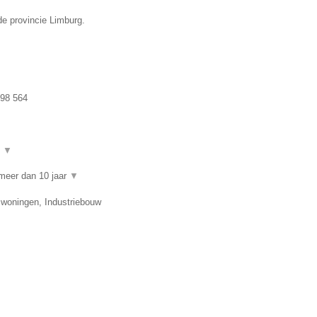
de provincie Limburg.
98 564
t
▼
meer dan 10 jaar
▼
swoningen, Industriebouw