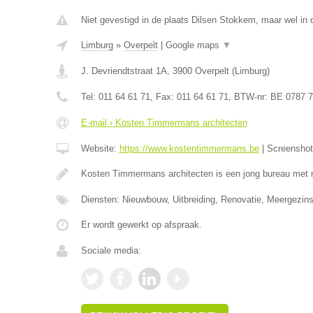
Niet gevestigd in de plaats Dilsen Stokkem, maar wel in 
Limburg
»
Overpelt
|
Google maps
▼
J. Devriendtstraat 1A
,
3900
Overpelt
(
Limburg
)
Tel:
011 64 61 71
, Fax:
011 64 61 71
, BTW-nr:
BE 0787 7
E-mail › Kosten Timmermans architecten
Website:
https://www.kostentimmermans.be
|
Screensho
Kosten Timmermans architecten is een jong bureau met 
Diensten: Nieuwbouw, Uitbreiding, Renovatie, Meergezin
Er wordt gewerkt op afspraak.
Sociale media: