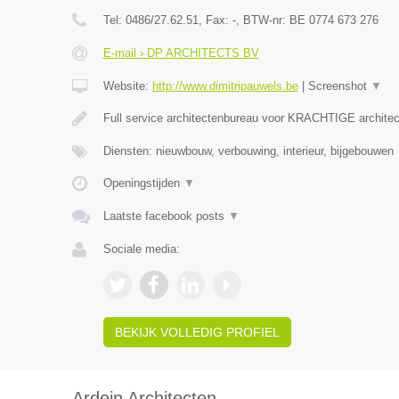
Tel:
0486/27.62.51
, Fax:
-
, BTW-nr:
BE 0774 673 276
E-mail › DP ARCHITECTS BV
Website:
http://www.dimitripauwels.be
|
Screenshot
▼
Full service architectenbureau voor KRACHTIGE architec
Diensten: nieuwbouw, verbouwing, interieur, bijgebouwen
Openingstijden
▼
Laatste facebook posts
▼
Sociale media:
BEKIJK VOLLEDIG PROFIEL
Ardein Architecten