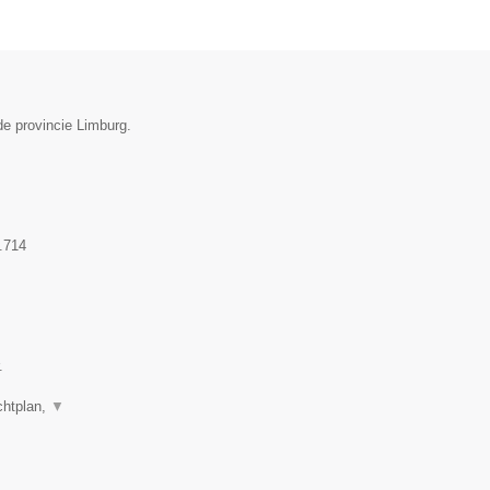
de provincie Limburg.
.714
.
chtplan,
▼