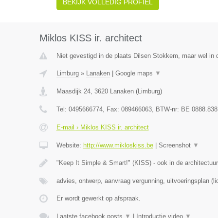
BEKIJK VOLLEDIG PROFIEL
Miklos KISS ir. architect
Niet gevestigd in de plaats Dilsen Stokkem, maar wel in 
Limburg
»
Lanaken
|
Google maps
▼
Maasdijk 24
,
3620
Lanaken
(
Limburg
)
Tel:
0495666774
, Fax:
089466063
, BTW-nr:
BE 0888.838
E-mail › Miklos KISS ir. architect
Website:
http://www.mikloskiss.be
|
Screenshot
▼
"Keep It Simple & Smart!" (KISS) - ook in de architectuur
advies, ontwerp, aanvraag vergunning, uitvoeringsplan (li
Er wordt gewerkt op afspraak.
Laatste facebook posts
▼
|
Introductie video
▼