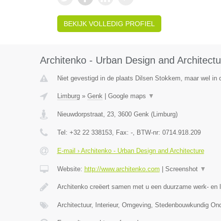
BEKIJK VOLLEDIG PROFIEL
Architenko - Urban Design and Architectu
Niet gevestigd in de plaats Dilsen Stokkem, maar wel in 
Limburg
»
Genk
|
Google maps
▼
Nieuwdorpstraat, 23
,
3600
Genk
(
Limburg
)
Tel:
+32 22 338153
, Fax:
-
, BTW-nr:
0714.918.209
E-mail › Architenko - Urban Design and Architecture
Website:
http://www.architenko.com
|
Screenshot
▼
Architenko creëert samen met u een duurzame werk- en 
Architectuur, Interieur, Omgeving, Stedenbouwkundig O