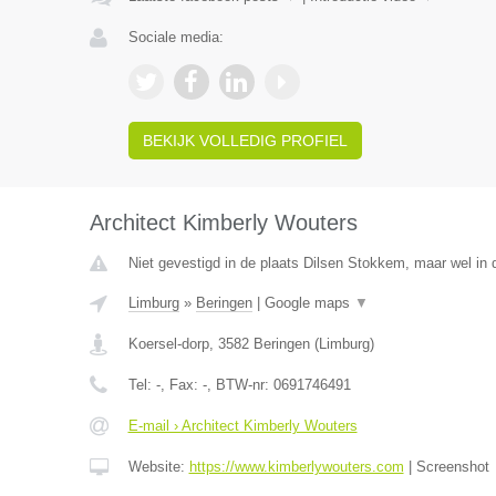
Sociale media:
BEKIJK VOLLEDIG PROFIEL
Architect Kimberly Wouters
Niet gevestigd in de plaats Dilsen Stokkem, maar wel in 
Limburg
»
Beringen
|
Google maps
▼
Koersel-dorp
,
3582
Beringen
(
Limburg
)
Tel:
-
, Fax:
-
, BTW-nr:
0691746491
E-mail › Architect Kimberly Wouters
Website:
https://www.kimberlywouters.com
|
Screenshot