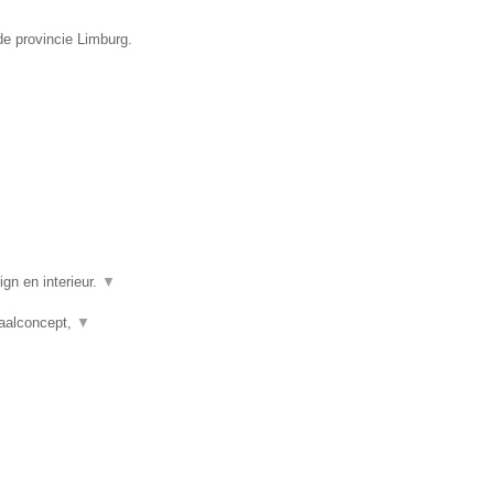
de provincie Limburg.
gn en interieur.
▼
taalconcept,
▼