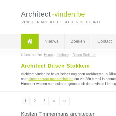
Architect
-vinden.be
VIND EEN ARCHITECT BIJ U IN DE BUURT!
Nieuws
Zoeken
Contact
U bent nu hier:
Home
»
Limburg
»
Dilsen Stokkem
Architect Dilsen Stokkem
Architect-vinden.be bevat helaas nog geen
architecten in Dil
naar
direct contact met architecten
om via één e-mail in contac
Hieronder worden nu resultaten getoond uit de provincie Limbur
1
2
3
»
»»
Kosten Timmermans architecten