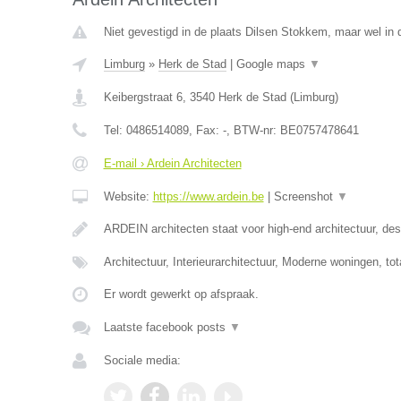
Niet gevestigd in de plaats Dilsen Stokkem, maar wel in 
Limburg
»
Herk de Stad
|
Google maps
▼
Keibergstraat 6
,
3540
Herk de Stad
(
Limburg
)
Tel:
0486514089
, Fax:
-
, BTW-nr:
BE0757478641
E-mail › Ardein Architecten
Website:
https://www.ardein.be
|
Screenshot
▼
ARDEIN architecten staat voor high-end architectuur, desi
Architectuur, Interieurarchitectuur, Moderne woningen, to
Er wordt gewerkt op afspraak.
Laatste facebook posts
▼
Sociale media: