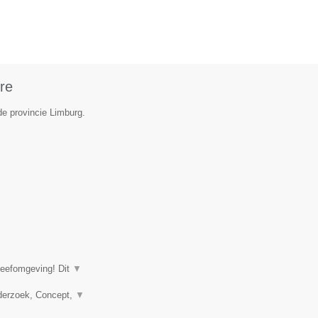
re
de provincie Limburg.
leefomgeving! Dit
▼
nderzoek, Concept,
▼