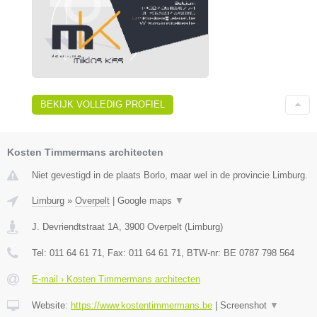
BEKIJK VOLLEDIG PROFIEL
Kosten Timmermans architecten
Niet gevestigd in de plaats Borlo, maar wel in de provincie Limburg.
Limburg
»
Overpelt
|
Google maps
▼
J. Devriendtstraat 1A
,
3900
Overpelt
(
Limburg
)
Tel:
011 64 61 71
, Fax:
011 64 61 71
, BTW-nr:
BE 0787 798 564
E-mail › Kosten Timmermans architecten
Website:
https://www.kostentimmermans.be
|
Screenshot
▼