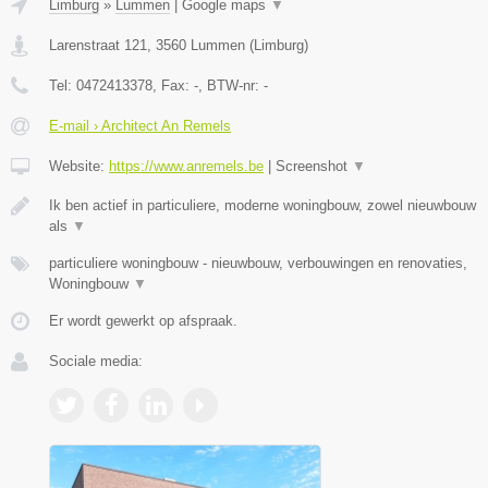
Limburg
»
Lummen
|
Google maps
▼
Larenstraat 121
,
3560
Lummen
(
Limburg
)
Tel:
0472413378
, Fax:
-
, BTW-nr:
-
E-mail › Architect An Remels
Website:
https://www.anremels.be
|
Screenshot
▼
Ik ben actief in particuliere, moderne woningbouw, zowel nieuwbouw
als
▼
particuliere woningbouw - nieuwbouw, verbouwingen en renovaties,
Woningbouw
▼
Er wordt gewerkt op afspraak.
Sociale media: