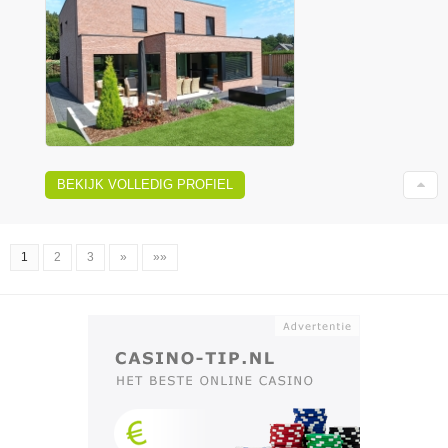
BEKIJK VOLLEDIG PROFIEL
1
2
3
»
»»