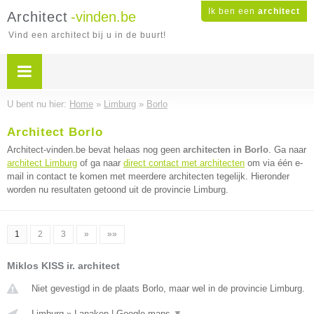
Ik ben een
architect
Architect
-vinden.be
Vind een architect bij u in de buurt!
U bent nu hier:
Home
»
Limburg
»
Borlo
Architect Borlo
Architect-vinden.be bevat helaas nog geen
architecten in Borlo
. Ga naar
architect Limburg
of ga naar
direct contact met architecten
om via één e-
mail in contact te komen met meerdere architecten tegelijk. Hieronder
worden nu resultaten getoond uit de provincie Limburg.
1
2
3
»
»»
Miklos KISS ir. architect
Niet gevestigd in de plaats Borlo, maar wel in de provincie Limburg.
Limburg
»
Lanaken
|
Google maps
▼