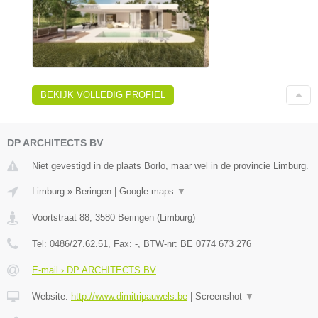
BEKIJK VOLLEDIG PROFIEL
DP ARCHITECTS BV
Niet gevestigd in de plaats Borlo, maar wel in de provincie Limburg.
Limburg
»
Beringen
|
Google maps
▼
Voortstraat 88
,
3580
Beringen
(
Limburg
)
Tel:
0486/27.62.51
, Fax:
-
, BTW-nr:
BE 0774 673 276
E-mail › DP ARCHITECTS BV
Website:
http://www.dimitripauwels.be
|
Screenshot
▼