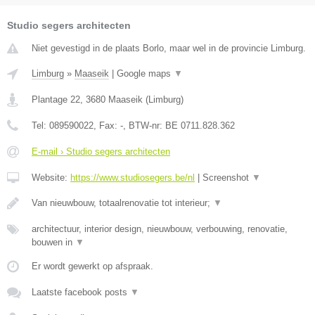
Studio segers architecten
Niet gevestigd in de plaats Borlo, maar wel in de provincie Limburg.
Limburg
»
Maaseik
|
Google maps
▼
Plantage 22
,
3680
Maaseik
(
Limburg
)
Tel:
089590022
, Fax:
-
, BTW-nr:
BE 0711.828.362
E-mail › Studio segers architecten
Website:
https://www.studiosegers.be/nl
|
Screenshot
▼
Van nieuwbouw, totaalrenovatie tot interieur;
▼
architectuur, interior design, nieuwbouw, verbouwing, renovatie,
bouwen in
▼
Er wordt gewerkt op afspraak.
Laatste facebook posts
▼