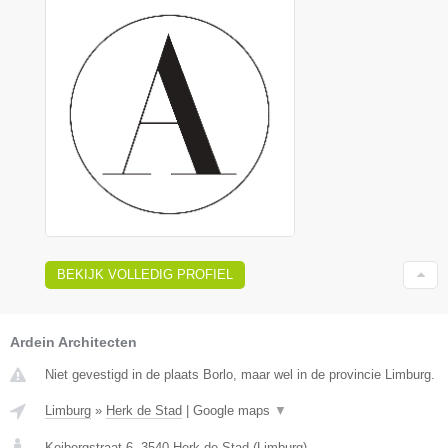
BEKIJK VOLLEDIG PROFIEL
Ardein Architecten
Niet gevestigd in de plaats Borlo, maar wel in de provincie Limburg.
Limburg
»
Herk de Stad
|
Google maps
▼
Keibergstraat 6
,
3540
Herk de Stad
(
Limburg
)