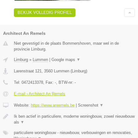
BEKIJK VOLLEDIG PROFIEL
Architect An Remels
Niet gevestigd in de plaats Bommershoven, maar wel in de
provincie Limburg.
Limburg
»
Lummen
|
Google maps
▼
Larenstraat 121
,
3560
Lummen
(
Limburg
)
Tel:
0472413378
, Fax:
-
, BTW-nr:
-
E-mail › Architect An Remels
Website:
https://www.anremels.be
|
Screenshot
▼
Ik ben actief in particuliere, moderne woningbouw, zowel nieuwbouw
als
▼
particuliere woningbouw - nieuwbouw, verbouwingen en renovaties,