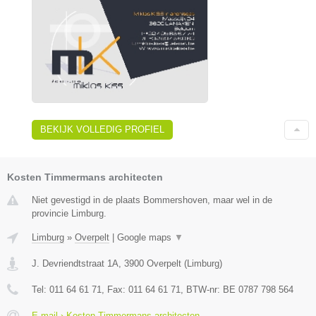
BEKIJK VOLLEDIG PROFIEL
Kosten Timmermans architecten
Niet gevestigd in de plaats Bommershoven, maar wel in de
provincie Limburg.
Limburg
»
Overpelt
|
Google maps
▼
J. Devriendtstraat 1A
,
3900
Overpelt
(
Limburg
)
Tel:
011 64 61 71
, Fax:
011 64 61 71
, BTW-nr:
BE 0787 798 564
E-mail › Kosten Timmermans architecten