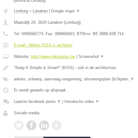
provincie Limburg.
Limburg
»
Lanaken
|
Google maps
▼
Maasdijk 24
,
3620
Lanaken
(
Limburg
)
Tel:
0495666774
, Fax:
089466063
, BTW-nr:
BE 0888.838.714
E-mail › Miklos KISS ir. architect
Website:
http://www.mikloskiss.be
|
Screenshot
▼
"Keep It Simple & Smart!" (KISS) - ook in de architectuur.
advies, ontwerp, aanvraag vergunning, uitvoeringsplan (lichtplan,
▼
Er wordt gewerkt op afspraak.
Laatste facebook posts
▼
|
Introductie video
▼
Sociale media: