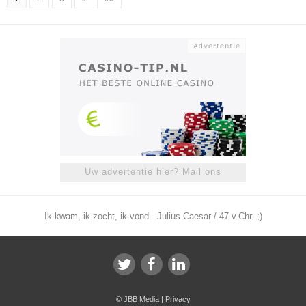
Uw advertentie hier? Mail ons
Ik kwam, ik zocht, ik vond - Julius Caesar / 47 v.Chr. ;)
©
JBB Media
|
Privacy