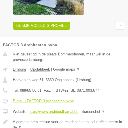
BEKIJK VOLLEDIG PROFIEL
FACTOR 3 Architecten bvba
Niet gevestigd in de plaats Bommershoven, maar wel in de
provincie Limburg.
Limburg
»
Opglabbeek
|
Google maps
▼
Hoeverkerkweg 51
,
3660
Opglabbeek
(
Limburg
)
Tel:
089/85 80 81
, Fax:
-
, BTW-nr:
BE 0871.003.877
E-mail › FACTOR 3 Architecten bvba
Website:
https://www.architecthamal.be
|
Screenshot
▼
Algemene architectuur voor de residentiële en industriële sector in
de
▼