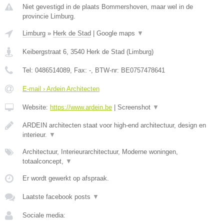
Niet gevestigd in de plaats Bommershoven, maar wel in de
provincie Limburg.
Limburg
»
Herk de Stad
|
Google maps
▼
Keibergstraat 6
,
3540
Herk de Stad
(
Limburg
)
Tel:
0486514089
, Fax:
-
, BTW-nr:
BE0757478641
E-mail › Ardein Architecten
Website:
https://www.ardein.be
|
Screenshot
▼
ARDEIN architecten staat voor high-end architectuur, design en
interieur.
▼
Architectuur, Interieurarchitectuur, Moderne woningen,
totaalconcept,
▼
Er wordt gewerkt op afspraak.
Laatste facebook posts
▼
Sociale media: