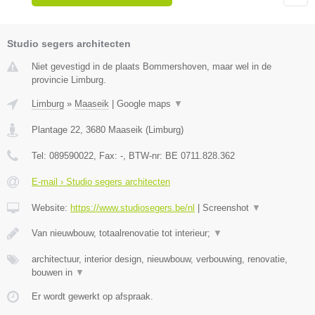
Studio segers architecten
Niet gevestigd in de plaats Bommershoven, maar wel in de
provincie Limburg.
Limburg
»
Maaseik
|
Google maps
▼
Plantage 22
,
3680
Maaseik
(
Limburg
)
Tel:
089590022
, Fax:
-
, BTW-nr:
BE 0711.828.362
E-mail › Studio segers architecten
Website:
https://www.studiosegers.be/nl
|
Screenshot
▼
Van nieuwbouw, totaalrenovatie tot interieur;
▼
architectuur, interior design, nieuwbouw, verbouwing, renovatie,
bouwen in
▼
Er wordt gewerkt op afspraak.